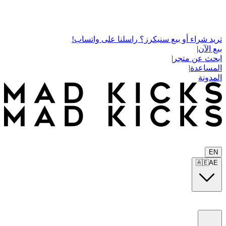
تريد شراء أو بيع سنيكرز؟ راسلنا على واتساب!
بيع الآن
|
ابحث عن متجر
|
المساعدة
|
المدونة
EN
🇦🇪
AE