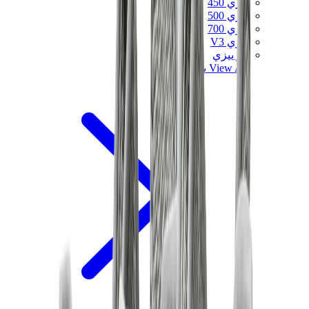
ييزي 450
ييزي 500
ييزي 700
ييزي V3
اير ييزي
View All
ييزي