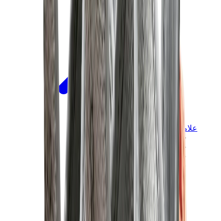
علامات أخرى
بوما
بايب
سالومون
ميزون ميهارا
هوكا
تيمبرلاند
بيركنستوك
أغ
View All
علامات أخرى