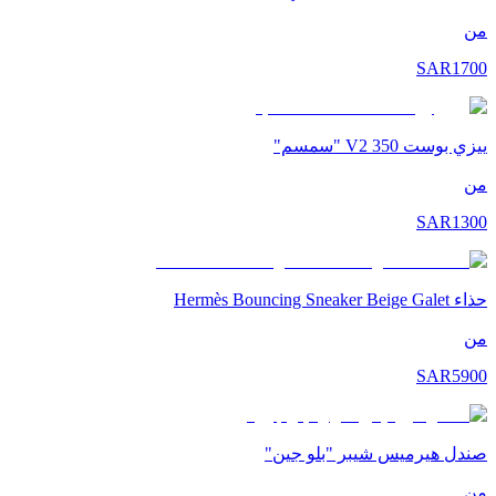
من
SAR
1700
ييزي بوست 350 V2 "سمسم"
من
SAR
1300
حذاء Hermès Bouncing Sneaker Beige Galet
من
SAR
5900
صندل هيرميس شيبر "بلو جين"
من