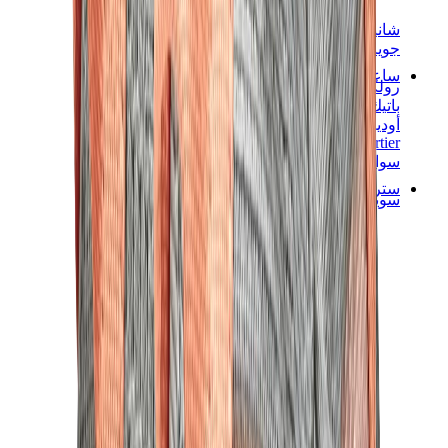
شانيل
جويارد
ساعات
رولكس
باتيك فيليب
أوديمار بيغيه
Cartier
سواتش
ستريت وير
سويت شيرت وهوديز
هودي كروم هارتس
View All
سويت شيرت وهوديز