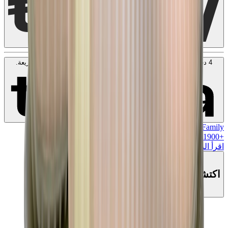
4 دفعات بدون فوائد بقيمة
500
SAR
. بدون رسوم. متوافق مع الشريعة.
اعرف المزيد
MK Family
+
1900
+نقاط ولاء!
اقرأ المزيد
اكتشف هذا المنتج