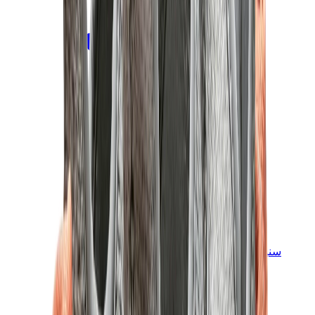
سنيكرز للأطفال
جوردن للأطفال
ييزي للأطفال
نايكي للأطفال
View All
سنيكرز للأطفال