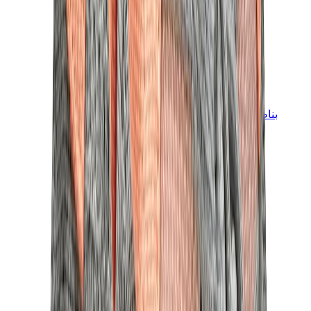
بناطيل وجوغرز وشورتات
بناطيل كروم هارتس
View All
بناطيل وجوغرز وشورتات