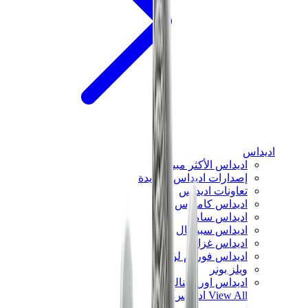
اديداس
اديداس الأكثر مبيعاً
إصدارات اديداس الجديدة
تعاونات اديداس
اديداس كامبوس
اديداس سامبا
اديداس سبيزيال
اديداس غزال
اديداس فوروم لو
ويلز بونر
اديداس اوريجينالز
View All
اديداس