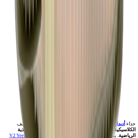
حذاء
أديداس ييزي بوست 350 V2
"True Form"
يعيد تعريف
الكلاسيكية
بـ
لمسة جريئة
، مما يجعله
ضروريًا
لـ
محبي الأحذية
الرياضية
.
يتميز هذا الإصدار من
ييزي بوست 350 V2 Yeezy Boost