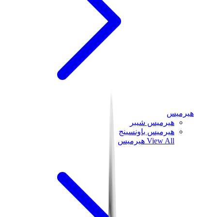
هيرميس
هيرميس شيبر
هيرميس باونسينج
View All
هيرميس