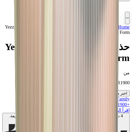
Home
>
تشكيلة مميزة
>
سنيكرز
>
ييزي بوست 350
>
حذاء Yeezy
Boost 350 V2 "True Form"
حذاء Yeezy Boost 350 V2 "True
Form"
من
SAR
1900
اختر مقاسك
MK Family
+
1900
+نقاط ولاء!
اقرأ المزيد
4 دفعات بدون فوائد بقيمة
500
SAR
. بدون رسوم. متوافق مع الشريعة.
اعرف المزيد