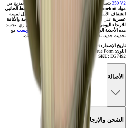
350 V2
بتصميم ألوان
True Form
النابض بالحياة، ويبرز بمزيج من
مواد Primeknit
لإطلالة
مميزة
، بالإضافة إلى تفاصيل
الخط الجانبي
الشفاف
الأيقوني.
تضيف النعل الأوسط
Boost بطول كامل
لمسة
عصرية
على
التصميم الكلاسيكي
، مما يوفر كل من
الراحة
و
الأناقة
للارتداء اليومي
.
مثالي لإضافة
لمسة خفية
و
متنوعة
لأي زي، تجسد
هذه
الأحذية الرياضية
التراث الأيقوني لـ
أديداس
و
كاني ويست
مع
تحديث جديد.
تفقده في
Mad Kicks
وارفع مستوى أناقتك.
تاريخ الإصدار:
16 مارس 2019
اللون:
True Form/True Form/True Form
SKU:
EG7492
الأصالة
الشحن والإرجاع