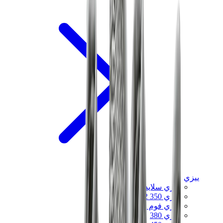
ييزي
ييزي سلايدز
ييزي 350 V2
ييزي فوم رانر
ييزي 380