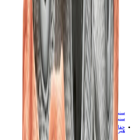
سنيكرز نسائية
سنيكرز رجالية
حقائب
هيرميس
بيركين