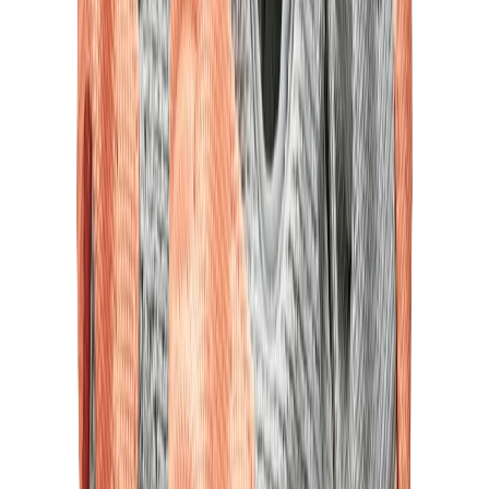
كيلي
كونستانس
بيكوتان
ليندي
حقائب هيرميس للرجال
View All
هيرميس