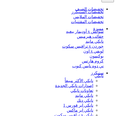
تخفيضات الصيف
تخفيضات السنيكرز
تخفيضات الملابس
تخفيضات المقتنيات
مميزة
سواتش x أوديمار بيغيه
حقائب هيرميس
نايكي مايند
جوردن x ترافيس سكوت
لويفي x اون
بوكيمون
كروم هارتس
ني دوه نايس كيوب
سنيكرز
نايكي
نايكي الأكثر مبيعاً
إصدارات نايكي الجديدة
تعاونات نايكي
نايكي مايند
نايكي دنك
نايكي اير فورس 1
نايكي اير ماكس
نايكي x ترافيس سكوت