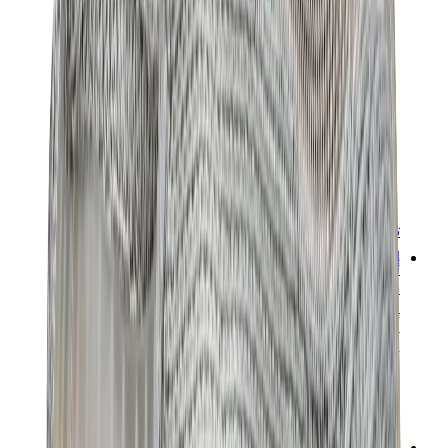
تيشيرتات
إكسسوارات
أحزمة
نظارات شمسية
قبعات وكاب
أربطة الأحذية
منتجات العناية بالسنيكرز
عطور
أساور
جوارب
سكيت بورد
مقتنيات