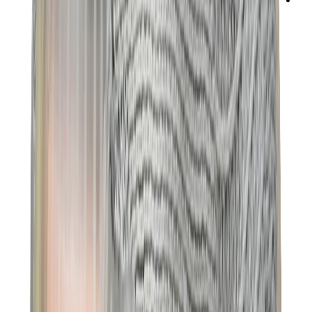
ني دوه
بوكيمون
ون بيس
بانيني
كاوز
سوني انجل
بوب مارت
لابوبو
بانكسي