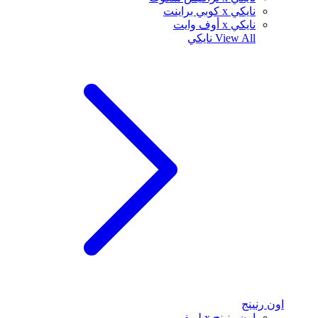
نايكي x كوبي براينت
نايكي x أوف وايت
View All
نايكي
اون رنينج
اون رنينج x لويفي