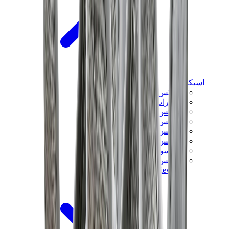
اسيكس
اسيكس الأكثر مبيعاً
إصدارات اسيكس الجديدة
اسيكس جل-كايانو
اسيكس جل-NYC
اسيكس GT-2160
اسيكس جل-1130
اونيتسوكا تايغر مكسيكو 66
اسيكس جل-نيمبوس
View All
اسيكس