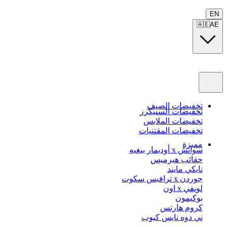
EN
🇦🇪
AE
تخفيضات الصيف
تخفيضات السنيكرز
تخفيضات الملابس
تخفيضات المقتنيات
مميزة
سواتش x أوديمار بيغيه
حقائب هيرميس
نايكي مايند
جوردن x ترافيس سكوت
لويفي x اون
بوكيمون
كروم هارتس
ني دوه نايس كيوب