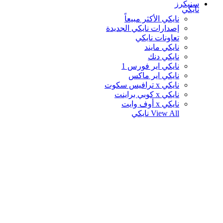
سنيكرز
نايكي
نايكي الأكثر مبيعاً
إصدارات نايكي الجديدة
تعاونات نايكي
نايكي مايند
نايكي دنك
نايكي اير فورس 1
نايكي اير ماكس
نايكي x ترافيس سكوت
نايكي x كوبي براينت
نايكي x أوف وايت
View All
نايكي