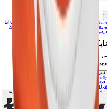
Home
>
تشكيلة مميزة
>
سنيكرز
>
أقل من 1500 درهم
>
هدايا أقل
من 1000 درهم
>
هدايا أقل من 1500 درهم
>
هدايا أقل من 2000
درهم
>
نايكي دنك هاي "سيراكيوز"
نايكي دنك هاي "سيراكيوز"
من
QAR
450
اختر مقاسك
MK Family
+
450
+نقاط ولاء!
اقرأ المزيد
4 دفعات بدون فوائد بقيمة
150
QAR
. بدون رسوم. متوافق مع الشريعة.
اعرف المزيد