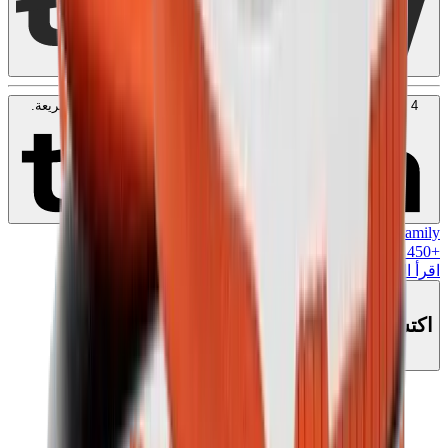
4 دفعات بدون فوائد بقيمة
150
QAR
. بدون رسوم. متوافق مع الشريعة.
اعرف المزيد
MK Family
+
450
+نقاط ولاء!
اقرأ المزيد
اكتشف هذا المنتج