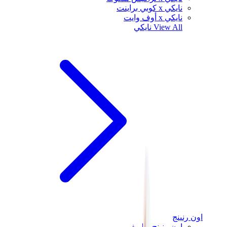
نايكي x كوبي براينت
نايكي x أوف وايت
View All
نايكي
اون رنينج
اون رنينج x لويفي