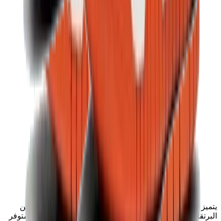
يتميز حذاء Nike Dunk High "Syracuse" بتصميم جريء باللونين
البرتقالي والأبيض، ويقدم لمسة أنيقة على تصميم كلاسيكي. متوفر