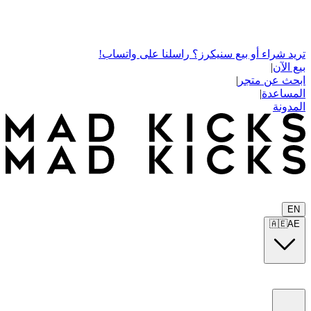
تريد شراء أو بيع سنيكرز؟ راسلنا على واتساب!
بيع الآن
|
ابحث عن متجر
|
المساعدة
|
المدونة
EN
🇦🇪
AE