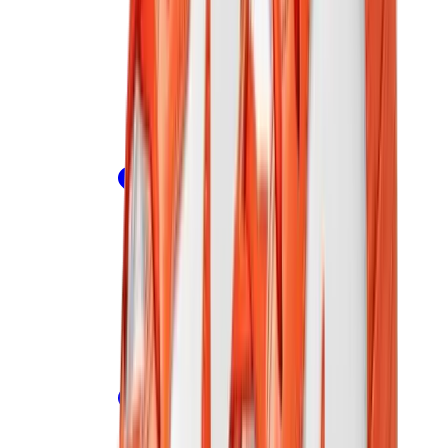
كيلي
كونستانس
بيكوتان
ليندي
حقائب هيرميس للرجال
View All
هيرميس