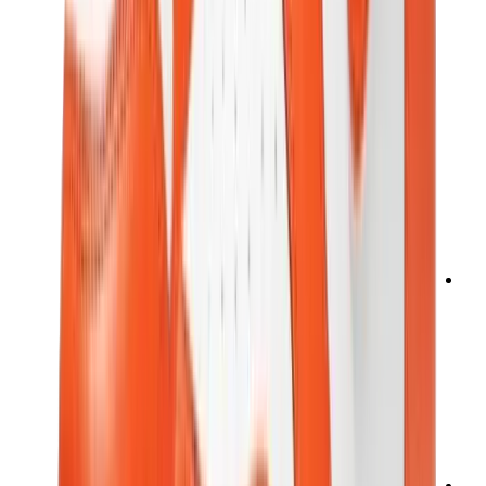
تيشيرتات
إكسسوارات
أحزمة
نظارات شمسية
قبعات وكاب
أربطة الأحذية
منتجات العناية بالسنيكرز
عطور
أساور
جوارب
سكيت بورد
مقتنيات