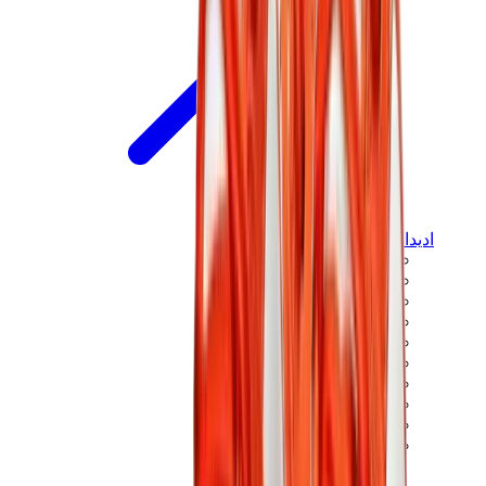
اديداس
اديداس الأكثر مبيعاً
إصدارات اديداس الجديدة
تعاونات اديداس
اديداس كامبوس
اديداس سامبا
اديداس سبيزيال
اديداس غزال
اديداس فوروم لو
ويلز بونر
اديداس اوريجينالز
View All
اديداس