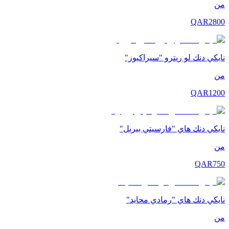
من
QAR
2800
نايكي دنك لو ريترو "سيراكيوز"
من
QAR
1200
نايكي دنك هاي "فارسيتي بيربل"
من
QAR
750
نايكي دنك هاي "رمادي محايد"
من