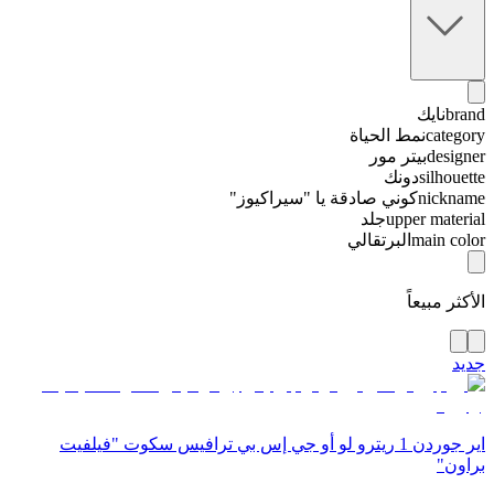
brand
نايك
category
نمط الحياة
designer
بيتر مور
silhouette
دونك
nickname
كوني صادقة يا "سيراكيوز"
upper material
جلد
main color
البرتقالي
الأكثر مبيعاً
جديد
اير جوردن 1 ريترو لو أو جي إس بي ترافيس سكوت "فيلفيت
براون"