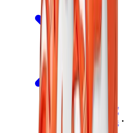
سنيكرز نسائية
سنيكرز رجالية
حقائب
هيرميس
بيركين