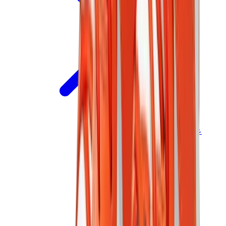
علامات أخرى
بوما
بايب
سالومون
ميزون ميهارا
هوكا
تيمبرلاند
بيركنستوك
أغ
View All
علامات أخرى