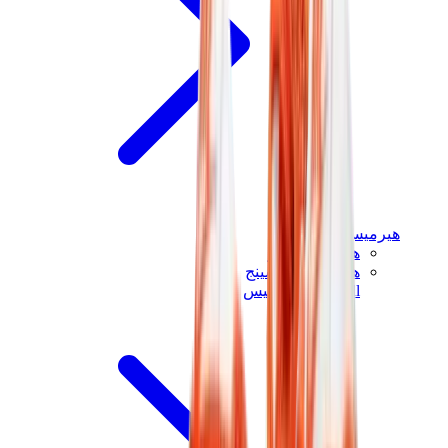
هيرميس
هيرميس شيبر
هيرميس باونسينج
View All
هيرميس