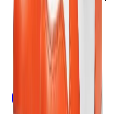
ني دوه
بوكيمون
ون بيس
بانيني
كاوز
سوني انجل
بوب مارت
لابوبو
بانكسي