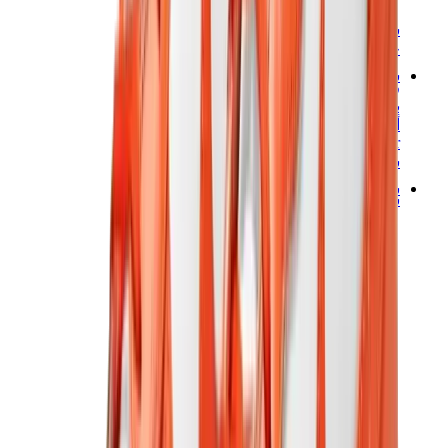
شانيل
جويارد
ساعات
رولكس
باتيك فيليب
أوديمار بيغيه
Cartier
سواتش
ستريت وير
سويت شيرت وهوديز
هودي كروم هارتس
View All
سويت شيرت وهوديز