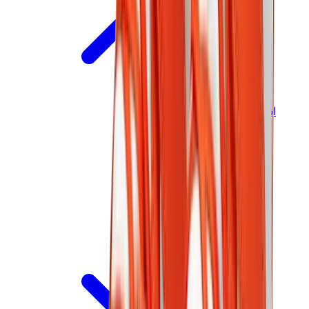
اسيكس
اسيكس الأكثر مبيعاً
إصدارات اسيكس الجديدة
اسيكس جل-كايانو
اسيكس جل-NYC
اسيكس GT-2160
اسيكس جل-1130
اونيتسوكا تايغر مكسيكو 66
اسيكس جل-نيمبوس
View All
اسيكس