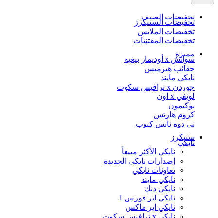
تخفيضات الصيف
تخفيضات السنيكرز
تخفيضات الملابس
تخفيضات المقتنيات
مميزة
سواتش x أوديمار بيغيه
حقائب هيرميس
نايكي مايند
جوردن x ترافيس سكوت
لويفي x اون
بوكيمون
كروم هارتس
ني دوه نايس كيوب
سنيكرز
نايكي
نايكي الأكثر مبيعاً
إصدارات نايكي الجديدة
تعاونات نايكي
نايكي مايند
نايكي دنك
نايكي اير فورس 1
نايكي اير ماكس
نايكي x ترافيس سكوت