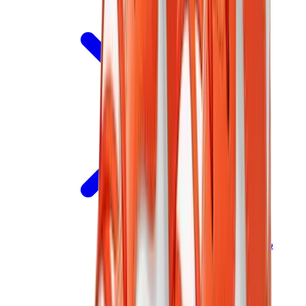
سنيكرز للأطفال
جوردن للأطفال
ييزي للأطفال
نايكي للأطفال
View All
سنيكرز للأطفال