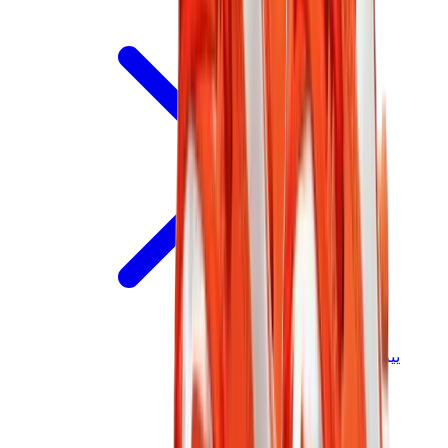
ييزي
ييزي سلايدز
ييزي 350 V2
ييزي فوم رانر
ييزي 380