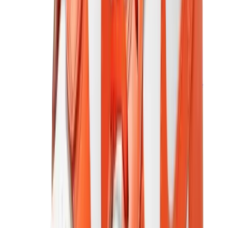
بناطيل وجوغرز وشورتات
بناطيل كروم هارتس
View All
بناطيل وجوغرز وشورتات