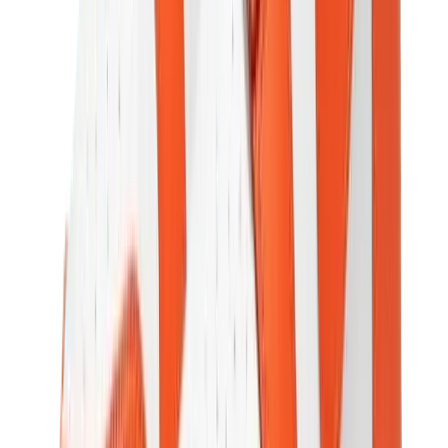
العلامات
كروم هارتس
بيرث أوف رويال تشايلد
درول دو مونسيور
دنيم تيرز
بروكن بلانت
كيث
ملابس ترافيس سكوت
فير أوف غاد × إيسنشالز
ريبرزنت
درو
View All
العلامات