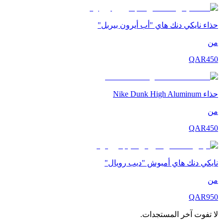
حذاء نايكي دنك هاي "أب أيرون بيربل"
من
QAR
450
حذاء Nike Dunk High Aluminum
من
QAR
450
نايكي دنك هاي أمبوش "ديب رويال"
من
QAR
950
لا تفوت آخر المستجدات.