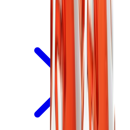
ييزي 450
ييزي 500
ييزي 700
ييزي V3
اير ييزي
View All
ييزي