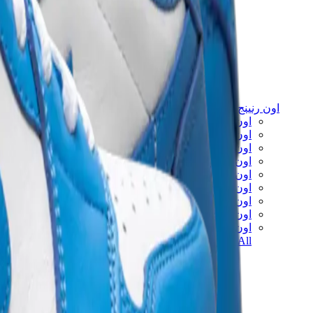
اون رنينج
اون رنينج x لويفي
اون كلاود 5
اون كلاود 6
اون كلاود x 3
اون كلاودنوفا
اون كلاودسولو
اون كلاودتيلت
اون كلاودفنتشر
اون كلاودفلو
View All
اون رنينج