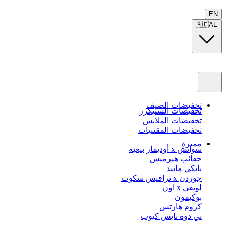
EN
🇦🇪
AE
تخفيضات الصيف
تخفيضات السنيكرز
تخفيضات الملابس
تخفيضات المقتنيات
مميزة
سواتش x أوديمار بيغيه
حقائب هيرميس
نايكي مايند
جوردن x ترافيس سكوت
لويفي x اون
بوكيمون
كروم هارتس
ني دوه نايس كيوب