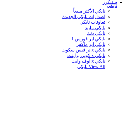
سنيكرز
نايكي
نايكي الأكثر مبيعاً
إصدارات نايكي الجديدة
تعاونات نايكي
نايكي مايند
نايكي دنك
نايكي اير فورس 1
نايكي اير ماكس
نايكي x ترافيس سكوت
نايكي x كوبي براينت
نايكي x أوف وايت
View All
نايكي