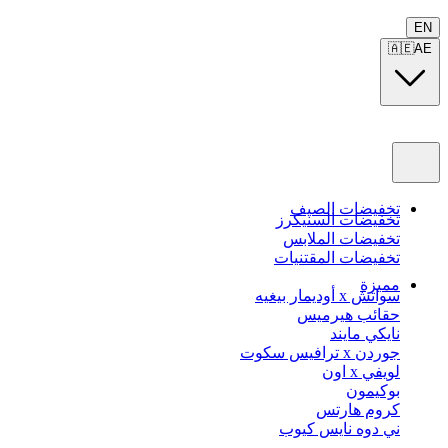
EN
🇦🇪
AE
تخفيضات الصيف
تخفيضات السنيكرز
تخفيضات الملابس
تخفيضات المقتنيات
مميزة
سواتش x أوديمار بيغيه
حقائب هيرميس
نايكي مايند
جوردن x ترافيس سكوت
لويفي x اون
بوكيمون
كروم هارتس
ني دوه نايس كيوب