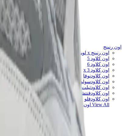
اون رنينج
اون رنينج x لويفي
اون كلاود 5
اون كلاود 6
اون كلاود x 3
اون كلاودنوفا
اون كلاودسولو
اون كلاودتيلت
اون كلاودفنتشر
اون كلاودفلو
View All
اون رنينج