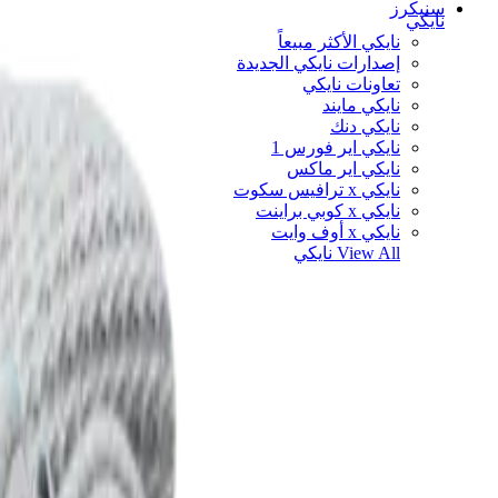
سنيكرز
نايكي
نايكي الأكثر مبيعاً
إصدارات نايكي الجديدة
تعاونات نايكي
نايكي مايند
نايكي دنك
نايكي اير فورس 1
نايكي اير ماكس
نايكي x ترافيس سكوت
نايكي x كوبي براينت
نايكي x أوف وايت
View All
نايكي