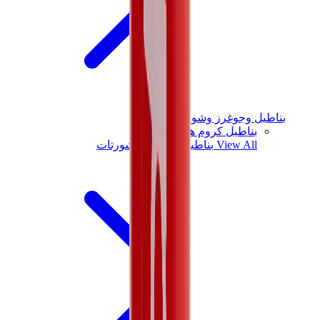
بناطيل وجوغرز وشورتات
بناطيل كروم هارتس
View All
بناطيل وجوغرز وشورتات