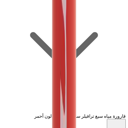
قارورة مياه سيغ ترافيلر سوبريم 0.6 لتر لون أحمر