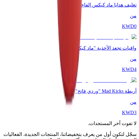
تغليف هدايا ماد كيكس الفاخر
من
KWD
0
واقيات تجعد الأحذية "ماد كيكس"
من
KWD
4
أربطة Mad Kicks "وردي فاتح"
من
KWD
3
لا تفوت آخر المستجدات.
سجّل لتكون أول من يعرف بتخفيضاتنا، المنتجات الجديدة، الفعاليات