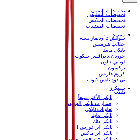
تخفيضات الصيف
تخفيضات السنيكرز
تخفيضات الملابس
تخفيضات المقتنيات
مميزة
سواتش x أوديمار بيغيه
حقائب هيرميس
نايكي مايند
جوردن x ترافيس سكوت
لويفي x اون
بوكيمون
كروم هارتس
ني دوه نايس كيوب
سنيكرز
نايكي
نايكي الأكثر مبيعاً
إصدارات نايكي الجديدة
تعاونات نايكي
نايكي مايند
نايكي دنك
نايكي اير فورس 1
نايكي اير ماكس
نايكي x ترافيس سكوت