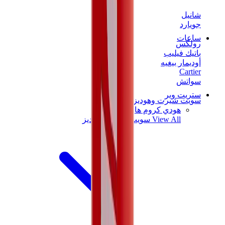
شانيل
جويارد
ساعات
رولكس
باتيك فيليب
أوديمار بيغيه
Cartier
سواتش
ستريت وير
سويت شيرت وهوديز
هودي كروم هارتس
View All
سويت شيرت وهوديز