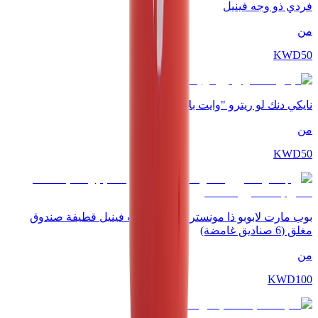
فردي ذو وجه فينيل
من
KWD
50
نايكي دنك لو ريترو "وايت بلاك باندا"
من
KWD
50
بوب مارت لابوبو ذا مونسترز هاف أ سيت فينيل قطيفة صندوق
مغلق (6 صناديق غامضة)
من
KWD
100