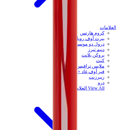
العلامات
كروم هارتس
بيرث أوف رويال تشايلد
درول دو مونسيور
دنيم تيرز
بروكن بلانت
كيث
ملابس ترافيس سكوت
فير أوف غاد × إيسنشالز
ريبرزنت
درو
View All
العلامات