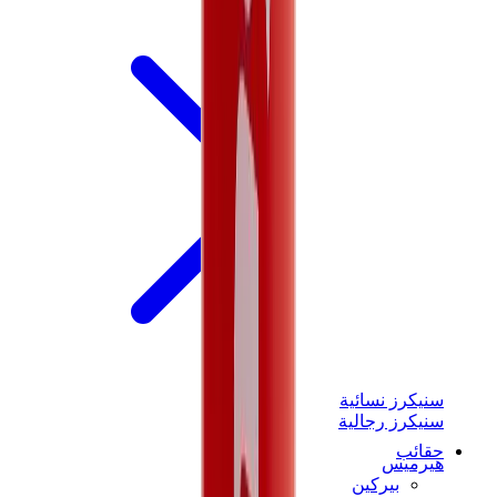
سنيكرز نسائية
سنيكرز رجالية
حقائب
هيرميس
بيركين