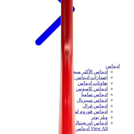
اديداس
اديداس الأكثر مبيعاً
إصدارات اديداس الجديدة
تعاونات اديداس
اديداس كامبوس
اديداس سامبا
اديداس سبيزيال
اديداس غزال
اديداس فوروم لو
ويلز بونر
اديداس اوريجينالز
View All
اديداس