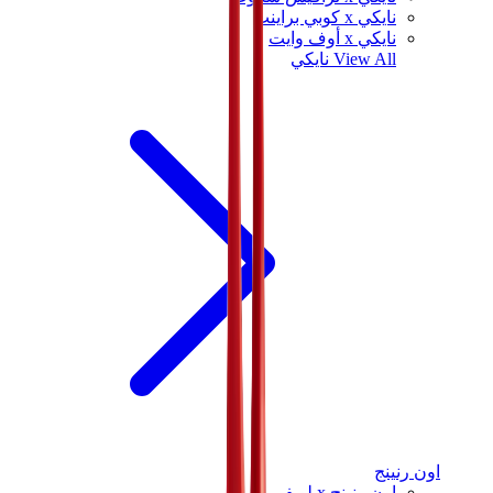
نايكي x كوبي براينت
نايكي x أوف وايت
View All
نايكي
اون رنينج
اون رنينج x لويفي