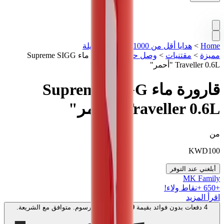
Home
>
هدايا أقل من 1000 درهم
>
تشكيلة
مميزة
>
مقتنيات
>
وصل حديثاً
>
قارورة ماء Supreme SIGG
Traveller 0.6L "أحمر"
قارورة ماء Supreme SIGG
Traveller 0.6L "أحمر"
من
KWD
100
أبلغني عند التوفر
MK Family
+
650
+نقاط ولاء!
اقرأ المزيد
4 دفعات بدون فوائد بقيمة
50
KWD
. بدون رسوم. متوافق مع الشريعة.
اعرف المزيد