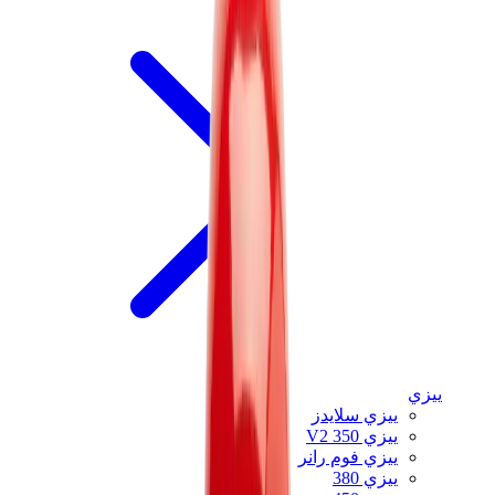
ييزي
ييزي سلايدز
ييزي 350 V2
ييزي فوم رانر
ييزي 380