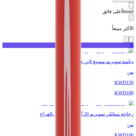
brand
أعلى فائق
الأكثر مبيعاً
%
دباسة سوبريم سوينغ لاين حمراء
من
KWD
150
KWD
100
زجاجة ستانلي سوبريم 20 أونصة معزولة بالفراغ
من
KWD
100