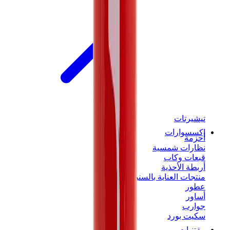
تيشيرتات
إكسسوارات
أحزمة
نظارات شمسية
قبعات وكاب
أربطة الأحذية
منتجات العناية بالسنيكرز
عطور
أساور
جوارب
سكيت بورد
مقتنيات