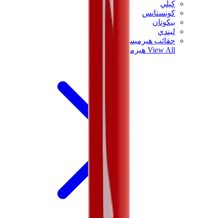
كيلي
كونستانس
بيكوتان
ليندي
حقائب هيرميس للرجال
View All
هيرميس