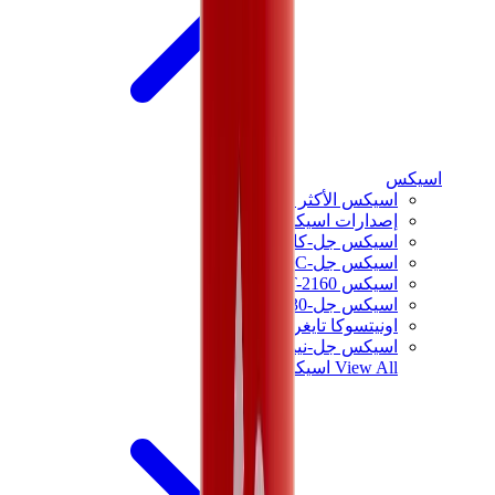
اسيكس
اسيكس الأكثر مبيعاً
إصدارات اسيكس الجديدة
اسيكس جل-كايانو
اسيكس جل-NYC
اسيكس GT-2160
اسيكس جل-1130
اونيتسوكا تايغر مكسيكو 66
اسيكس جل-نيمبوس
View All
اسيكس