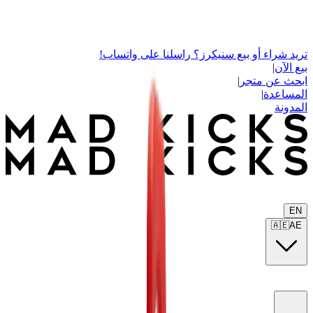
تريد شراء أو بيع سنيكرز؟ راسلنا على واتساب!
بيع الآن
|
ابحث عن متجر
|
المساعدة
|
المدونة
EN
🇦🇪
AE