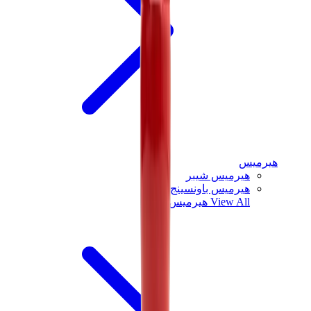
هيرميس
هيرميس شيبر
هيرميس باونسينج
View All
هيرميس