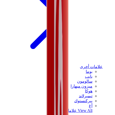
علامات أخرى
بوما
بايب
سالومون
ميزون ميهارا
هوكا
تيمبرلاند
بيركنستوك
أغ
View All
علامات أخرى