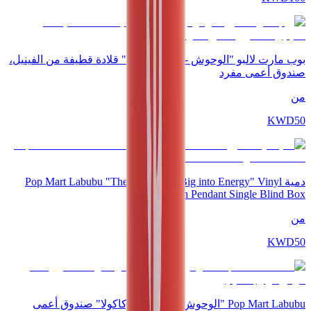
بوب مارت لالبو "الوحوش - ماكرون لذيذ" قلادة قطيفة من الفينيل،
صندوق أعمى مفرد
من
KWD
50
دمية Pop Mart Labubu "The Monsters - Big into Energy" Vinyl
Plush Pendant Single Blind Box
من
KWD
50
Pop Mart Labubu "الوحوش - سلسلة كوكاكولا" صندوق أعمى