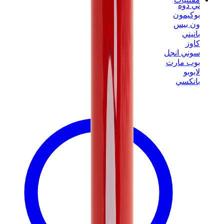
ني دوه
بوكيمون
ون بيس
بانيني
كاوز
سوني انجل
بوب مارت
لابوبو
بانكسي