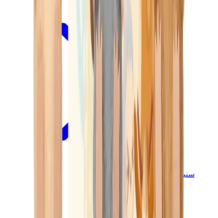
سنيكرز للأطفال
جوردن للأطفال
ييزي للأطفال
نايكي للأطفال
View All
سنيكرز للأطفال