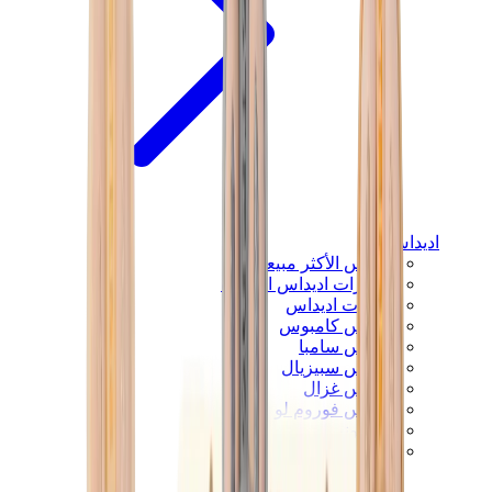
اديداس
اديداس الأكثر مبيعاً
إصدارات اديداس الجديدة
تعاونات اديداس
اديداس كامبوس
اديداس سامبا
اديداس سبيزيال
اديداس غزال
اديداس فوروم لو
ويلز بونر
اديداس اوريجينالز
View All
اديداس