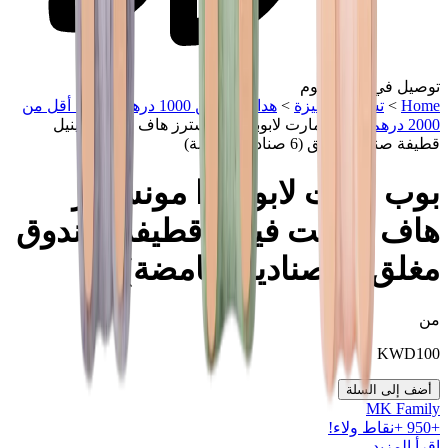
توصيل في نفس اليوم
Home
>
تشكيلة مميزة
>
هدايا أقل من 1000 درهم
>
هدايا أقل من
2000 درهم
>
بوب مارت لابوبو ذا مونسترز هاف أ سيت فينيل
قطيفة صندوق مغلق (6 صناديق غامضة)
بوب مارت لابوبو ذا مونسترز
هاف أ سيت فينيل قطيفة صندوق
مغلق (6 صناديق غامضة)
من
KWD
100
أضف إلى السلة
MK Family
+
950
+نقاط ولاء!
اقرأ المزيد