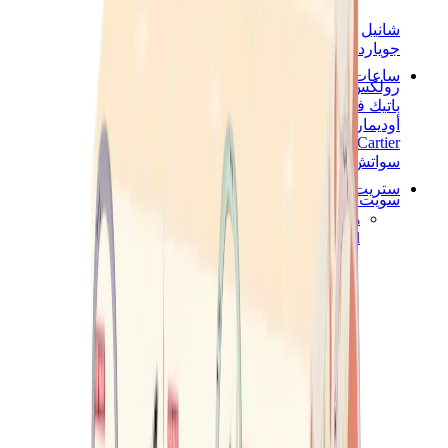
شانيل
جويارد
ساعات
رولكس
باتيك فيليب
أوديمار بيغيه
Cartier
سواتش
ستريت وير
سويت شيرت وهوديز
هودي كروم هارتس
View All
سويت شيرت وهوديز