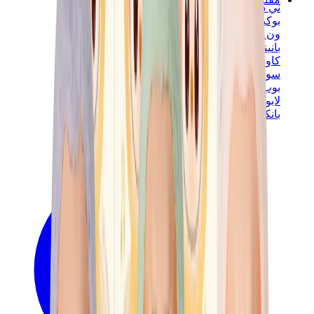
ني دوه
بوكيمون
ون بيس
بانيني
كاوز
سوني انجل
بوب مارت
لابوبو
بانكسي