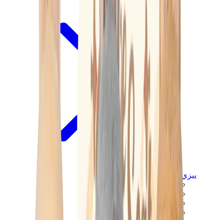
ييزي
ييزي سلايدز
ييزي 350 V2
ييزي فوم رانر
ييزي 380