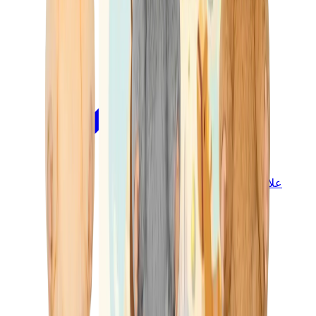
علامات أخرى
بوما
بايب
سالومون
ميزون ميهارا
هوكا
تيمبرلاند
بيركنستوك
أغ
View All
علامات أخرى