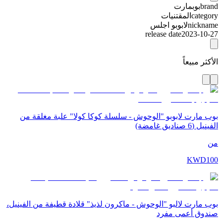
brand
بوبمارت
category
المقتنيات
nickname
لابوبو اجلس
release date
2023-10-27
الأكثر مبيعاً
بوب مارت لابوبو "الوحوش - سلسلة كوكا كولا" علبة مغلقة من
الفينيل (6 صناديق غامضة)
من
KWD
100
بوب مارت لالبو "الوحوش - ماكرون لذيذ" قلادة قطيفة من الفينيل،
صندوق أعمى مفرد