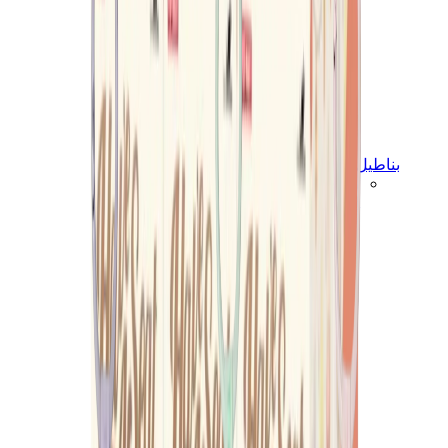
بناطيل وجوغرز وشورتات
بناطيل كروم هارتس
View All
بناطيل وجوغرز وشورتات