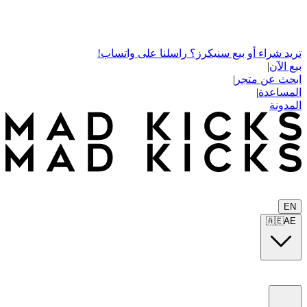
تريد شراء أو بيع سنيكرز؟ راسلنا على واتساب!
بيع الآن
|
ابحث عن متجر
|
المساعدة
|
المدونة
EN
🇦🇪
AE