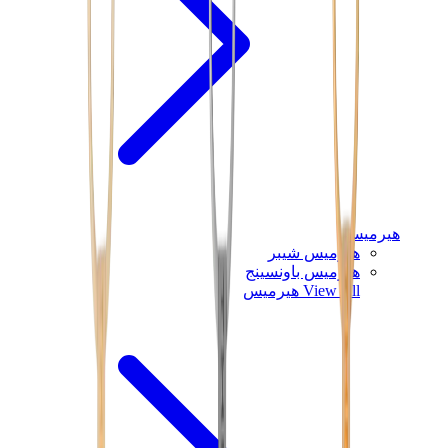
هيرميس
هيرميس شيبر
هيرميس باونسينج
View All
هيرميس