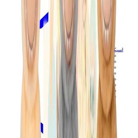
اسيكس
اسيكس الأكثر مبيعاً
إصدارات اسيكس الجديدة
اسيكس جل-كايانو
اسيكس جل-NYC
اسيكس GT-2160
اسيكس جل-1130
اونيتسوكا تايغر مكسيكو 66
اسيكس جل-نيمبوس
View All
اسيكس