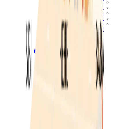
كيلي
كونستانس
بيكوتان
ليندي
حقائب هيرميس للرجال
View All
هيرميس