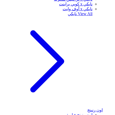
نايكي x كوبي براينت
نايكي x أوف وايت
View All
نايكي
اون رنينج
اون رنينج x لويفي