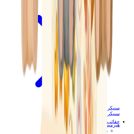
سنيكرز نسائية
سنيكرز رجالية
حقائب
هيرميس
بيركين