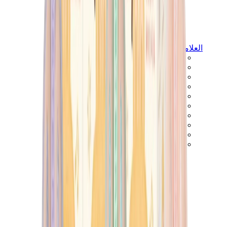
العلامات
كروم هارتس
بيرث أوف رويال تشايلد
درول دو مونسيور
دنيم تيرز
بروكن بلانت
كيث
ملابس ترافيس سكوت
فير أوف غاد × إيسنشالز
ريبرزنت
درو
View All
العلامات