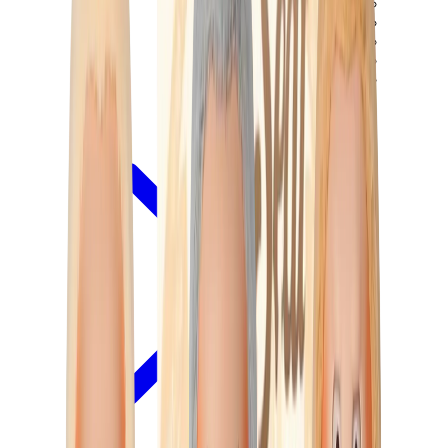
ييزي 450
ييزي 500
ييزي 700
ييزي V3
اير ييزي
View All
ييزي