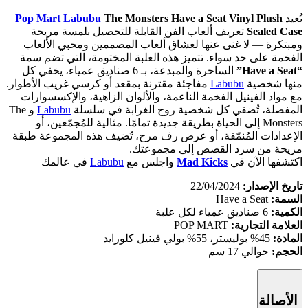
تُعيد
The Monsters Have a Seat Vinyl Plush
Pop Mart Labubu
Sealed Case
تعريف ألعاب الفن القابلة للتحصيل بلمسة مريحة
ومبتكرة — لا غنى عنها لعشاق ألعاب المصممين ومحبي الألعاب
الفخمة على حد سواء. تتميز هذه العلبة المختومة، التي تضم سمة
“Have a Seat”
الساحرة والمبدعة، بـ 6 صناديق عمياء، يخفي كل
منها شخصية
Labubu
مفاجئة مقترنة بمقعد أو كرسي غريب الأطوار.
مع مواد الفينيل الفخمة الناعمة، والألوان الزاهية، والإكسسوارات
المفصلة، تُضفي كل شخصية روح الغرابة في سلسلة
Labubu
و The
Monsters إلى الحياة بطريقة جديدة تمامًا. مثالية للمُجمّعين، أو
الإعدادات المُنمّقة، أو عرض رف مرح، تُضيف هذه المجموعة طبقة
مريحة من سرد القصص إلى مجموعتك.
اكتشفها الآن في
Mad Kicks
واجلس مع
Labubu
في عالمك
تاريخ الإصدار:
22/04/2024
السمة:
Have a Seat
الكمية:
6 صناديق عمياء لكل علبة
العلامة التجارية:
POP MART
المادة:
45% بوليستر، 55% بولي فينيل كلورايد
الحجم:
حوالي 17 سم
الأصالة