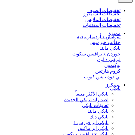
تخفيضات الصيف
تخفيضات السنيكرز
تخفيضات الملابس
تخفيضات المقتنيات
مميزة
سواتش x أوديمار بيغيه
حقائب هيرميس
نايكي مايند
جوردن x ترافيس سكوت
لويفي x اون
بوكيمون
كروم هارتس
ني دوه نايس كيوب
سنيكرز
نايكي
نايكي الأكثر مبيعاً
إصدارات نايكي الجديدة
تعاونات نايكي
نايكي مايند
نايكي دنك
نايكي اير فورس 1
نايكي اير ماكس
نايكي x ترافيس سكوت