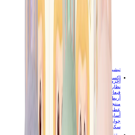
تيشيرتات
إكسسوارات
أحزمة
نظارات شمسية
قبعات وكاب
أربطة الأحذية
منتجات العناية بالسنيكرز
عطور
أساور
جوارب
سكيت بورد
مقتنيات