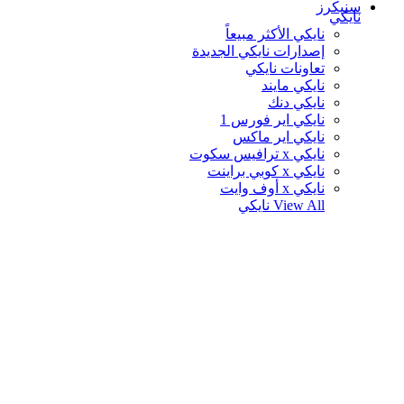
سنيكرز
نايكي
نايكي الأكثر مبيعاً
إصدارات نايكي الجديدة
تعاونات نايكي
نايكي مايند
نايكي دنك
نايكي اير فورس 1
نايكي اير ماكس
نايكي x ترافيس سكوت
نايكي x كوبي براينت
نايكي x أوف وايت
View All
نايكي