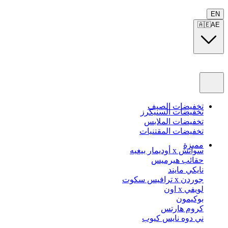
EN
🇦🇪
AE
تخفيضات الصيف
تخفيضات السنيكرز
تخفيضات الملابس
تخفيضات المقتنيات
مميزة
سواتش x أوديمار بيغيه
حقائب هيرميس
نايكي مايند
جوردن x ترافيس سكوت
لويفي x اون
بوكيمون
كروم هارتس
ني دوه نايس كيوب