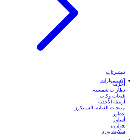
تيشيرتات
إكسسوارات
أحزمة
نظارات شمسية
قبعات وكاب
أربطة الأحذية
منتجات العناية بالسنيكرز
عطور
أساور
جوارب
سكيت بورد
مقتنيات