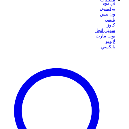
ني دوه
بوكيمون
ون بيس
بانيني
كاوز
سوني انجل
بوب مارت
لابوبو
بانكسي