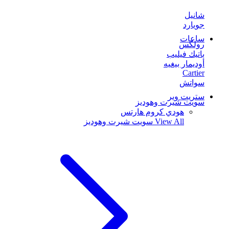
شانيل
جويارد
ساعات
رولكس
باتيك فيليب
أوديمار بيغيه
Cartier
سواتش
ستريت وير
سويت شيرت وهوديز
هودي كروم هارتس
View All
سويت شيرت وهوديز