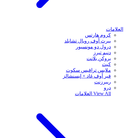
العلامات
كروم هارتس
بيرث أوف رويال تشايلد
درول دو مونسيور
دنيم تيرز
بروكن بلانت
كيث
ملابس ترافيس سكوت
فير أوف غاد × إيسنشالز
ريبرزنت
درو
View All
العلامات