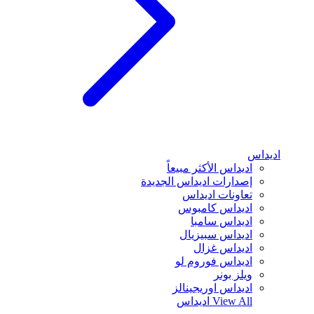
اديداس
اديداس الأكثر مبيعاً
إصدارات اديداس الجديدة
تعاونات اديداس
اديداس كامبوس
اديداس سامبا
اديداس سبيزيال
اديداس غزال
اديداس فوروم لو
ويلز بونر
اديداس اوريجينالز
View All
اديداس