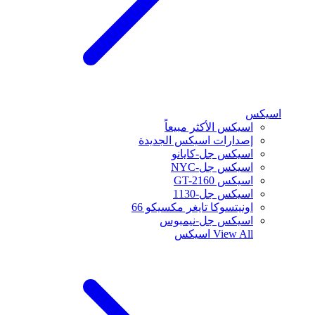
اسيكس
اسيكس الأكثر مبيعاً
إصدارات اسيكس الجديدة
اسيكس جل-كايانو
اسيكس جل-NYC
اسيكس GT-2160
اسيكس جل-1130
اونيتسوكا تايغر مكسيكو 66
اسيكس جل-نيمبوس
View All
اسيكس