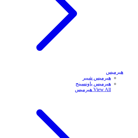
هيرميس
هيرميس شيبر
هيرميس باونسينج
View All
هيرميس