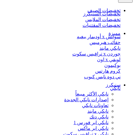
تخفيضات الصيف
تخفيضات السنيكرز
تخفيضات الملابس
تخفيضات المقتنيات
مميزة
سواتش x أوديمار بيغيه
حقائب هيرميس
نايكي مايند
جوردن x ترافيس سكوت
لويفي x اون
بوكيمون
كروم هارتس
ني دوه نايس كيوب
سنيكرز
نايكي
نايكي الأكثر مبيعاً
إصدارات نايكي الجديدة
تعاونات نايكي
نايكي مايند
نايكي دنك
نايكي اير فورس 1
نايكي اير ماكس
نايكي x ترافيس سكوت