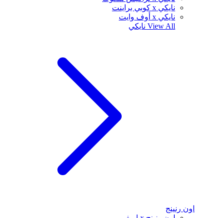
نايكي x كوبي براينت
نايكي x أوف وايت
View All
نايكي
اون رنينج
اون رنينج x لويفي