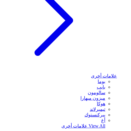
علامات أخرى
بوما
بايب
سالومون
ميزون ميهارا
هوكا
تيمبرلاند
بيركنستوك
أغ
View All
علامات أخرى