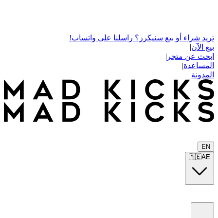
تريد شراء أو بيع سنيكرز؟ راسلنا على واتساب!
بيع الآن
|
ابحث عن متجر
|
المساعدة
|
المدونة
EN
🇦🇪
AE