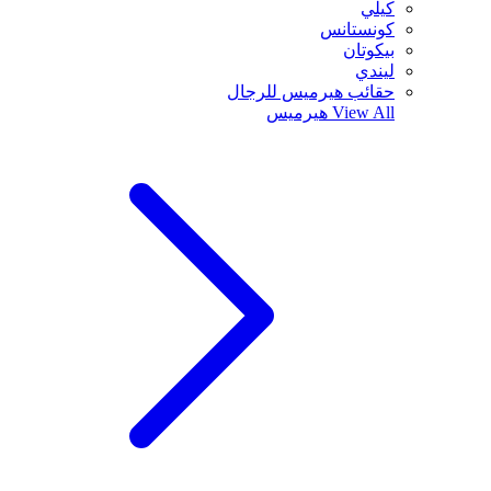
كيلي
كونستانس
بيكوتان
ليندي
حقائب هيرميس للرجال
View All
هيرميس