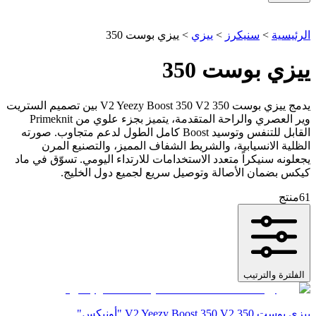
الرئيسية
>
سنيكرز
>
ييزي
>
ييزي بوست 350
ييزي بوست 350
يدمج ييزي بوست 350 V2 Yeezy Boost 350 V2 بين تصميم الستريت
وير العصري والراحة المتقدمة، يتميز بجزء علوي من Primeknit
القابل للتنفس وتوسيد Boost كامل الطول لدعم متجاوب. صورته
الظلية الانسيابية، والشريط الشفاف المميز، والتصنيع المرن
يجعلونه سنيكراً متعدد الاستخدامات للارتداء اليومي. تسوّق في ماد
كيكس بضمان الأصالة وتوصيل سريع لجميع دول الخليج.
61
منتج
الفلترة والترتيب
ييزي بوست 350 V2 Yeezy Boost 350 V2 "أونيكس"