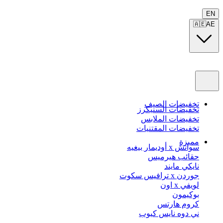
EN
🇦🇪
AE
تخفيضات الصيف
تخفيضات السنيكرز
تخفيضات الملابس
تخفيضات المقتنيات
مميزة
سواتش x أوديمار بيغيه
حقائب هيرميس
نايكي مايند
جوردن x ترافيس سكوت
لويفي x اون
بوكيمون
كروم هارتس
ني دوه نايس كيوب