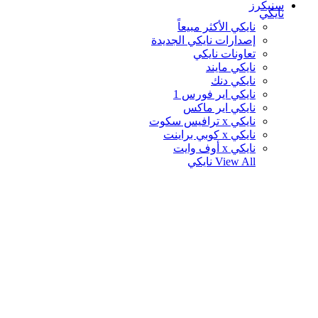
سنيكرز
نايكي
نايكي الأكثر مبيعاً
إصدارات نايكي الجديدة
تعاونات نايكي
نايكي مايند
نايكي دنك
نايكي اير فورس 1
نايكي اير ماكس
نايكي x ترافيس سكوت
نايكي x كوبي براينت
نايكي x أوف وايت
View All
نايكي