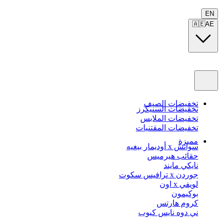
EN
🇦🇪
AE
تخفيضات الصيف
تخفيضات السنيكرز
تخفيضات الملابس
تخفيضات المقتنيات
مميزة
سواتش x أوديمار بيغيه
حقائب هيرميس
نايكي مايند
جوردن x ترافيس سكوت
لويفي x اون
بوكيمون
كروم هارتس
ني دوه نايس كيوب