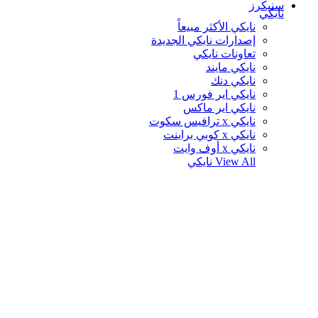
سنيكرز
نايكي
نايكي الأكثر مبيعاً
إصدارات نايكي الجديدة
تعاونات نايكي
نايكي مايند
نايكي دنك
نايكي اير فورس 1
نايكي اير ماكس
نايكي x ترافيس سكوت
نايكي x كوبي براينت
نايكي x أوف وايت
View All
نايكي