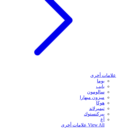
علامات أخرى
بوما
بايب
سالومون
ميزون ميهارا
هوكا
تيمبرلاند
بيركنستوك
أغ
View All
علامات أخرى