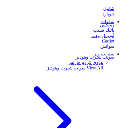
شانيل
جويارد
ساعات
رولكس
باتيك فيليب
أوديمار بيغيه
Cartier
سواتش
ستريت وير
سويت شيرت وهوديز
هودي كروم هارتس
View All
سويت شيرت وهوديز