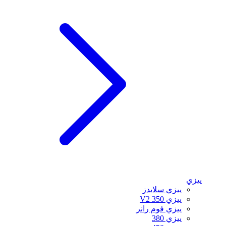
ييزي
ييزي سلايدز
ييزي 350 V2
ييزي فوم رانر
ييزي 380