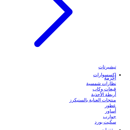
تيشيرتات
إكسسوارات
أحزمة
نظارات شمسية
قبعات وكاب
أربطة الأحذية
منتجات العناية بالسنيكرز
عطور
أساور
جوارب
سكيت بورد
مقتنيات