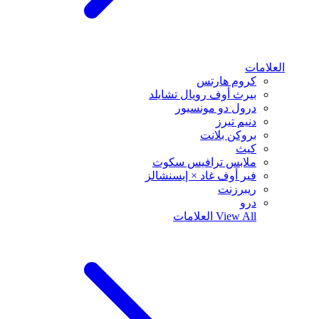
العلامات
كروم هارتس
بيرث أوف رويال تشايلد
درول دو مونسيور
دنيم تيرز
بروكن بلانت
كيث
ملابس ترافيس سكوت
فير أوف غاد × إيسنشالز
ريبرزنت
درو
View All
العلامات