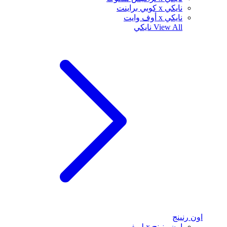
نايكي x كوبي براينت
نايكي x أوف وايت
View All
نايكي
اون رنينج
اون رنينج x لويفي