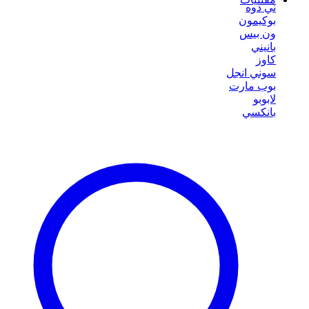
ني دوه
بوكيمون
ون بيس
بانيني
كاوز
سوني انجل
بوب مارت
لابوبو
بانكسي