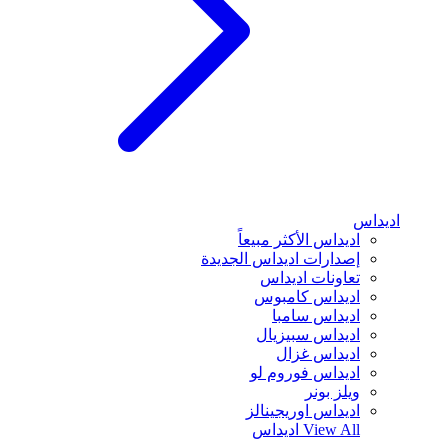
اديداس
اديداس الأكثر مبيعاً
إصدارات اديداس الجديدة
تعاونات اديداس
اديداس كامبوس
اديداس سامبا
اديداس سبيزيال
اديداس غزال
اديداس فوروم لو
ويلز بونر
اديداس اوريجينالز
View All
اديداس