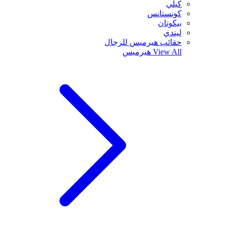
كيلي
كونستانس
بيكوتان
ليندي
حقائب هيرميس للرجال
View All
هيرميس