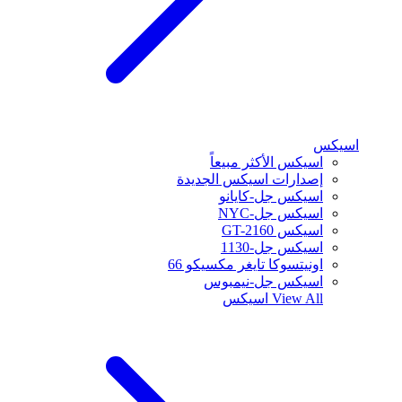
اسيكس
اسيكس الأكثر مبيعاً
إصدارات اسيكس الجديدة
اسيكس جل-كايانو
اسيكس جل-NYC
اسيكس GT-2160
اسيكس جل-1130
اونيتسوكا تايغر مكسيكو 66
اسيكس جل-نيمبوس
View All
اسيكس