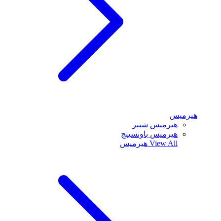
هيرميس
هيرميس شيبر
هيرميس باونسينج
View All
هيرميس