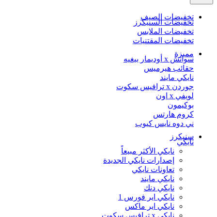
تخفيضات الصيف
تخفيضات السنيكرز
تخفيضات الملابس
تخفيضات المقتنيات
مميزة
سواتش x أوديمار بيغيه
حقائب هيرميس
نايكي مايند
جوردن x ترافيس سكوت
لويفي x اون
بوكيمون
كروم هارتس
ني دوه نايس كيوب
سنيكرز
نايكي
نايكي الأكثر مبيعاً
إصدارات نايكي الجديدة
تعاونات نايكي
نايكي مايند
نايكي دنك
نايكي اير فورس 1
نايكي اير ماكس
نايكي x ترافيس سكوت