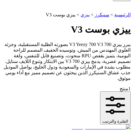
الرئيسية
>
سنيكرز
>
ييزي
>
ييزي بوست V3
ييزي بوست V3
يبرز ييزي 700 V3 Yeezy 700 V3 بصورته الظلية المستقبلية، وجزئه
العلوي المهندس من الميش، وتوسيده الخفيف المصمم للراحة
اليومية. يتميز بقفص RPU منحوت، وتصنيع قابل للتنفس، ولغة
تصميم عصرية، يدمج ييزي 700 V3 بين الابتكار وتنوع اللايف ستايل.
مطلوب بشدة في الإمارات والسعودية ودول الخليج، يواصل الموديل
جذب عشاق السنيكرز الذين يبحثون عن تصميم مميز مع أداء يومي
موثوق.
1
منتج
الفلترة والترتيب