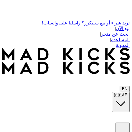
تريد شراء أو بيع سنيكرز؟ راسلنا على واتساب!
بيع الآن
|
ابحث عن متجر
|
المساعدة
|
المدونة
EN
🇦🇪
AE