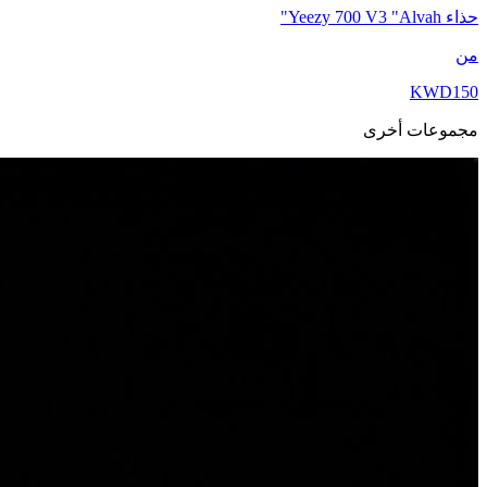
حذاء Yeezy 700 V3 "Alvah"
من
KWD
150
مجموعات أخرى