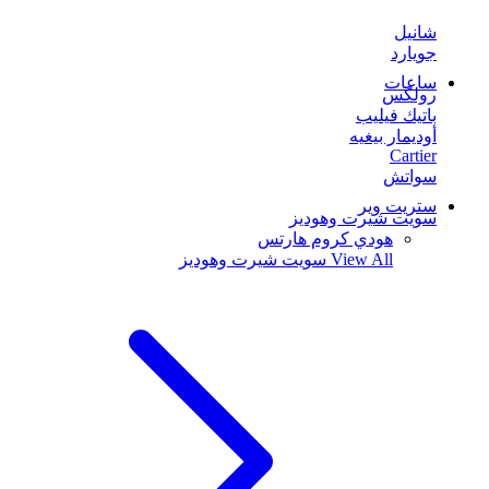
شانيل
جويارد
ساعات
رولكس
باتيك فيليب
أوديمار بيغيه
Cartier
سواتش
ستريت وير
سويت شيرت وهوديز
هودي كروم هارتس
View All
سويت شيرت وهوديز