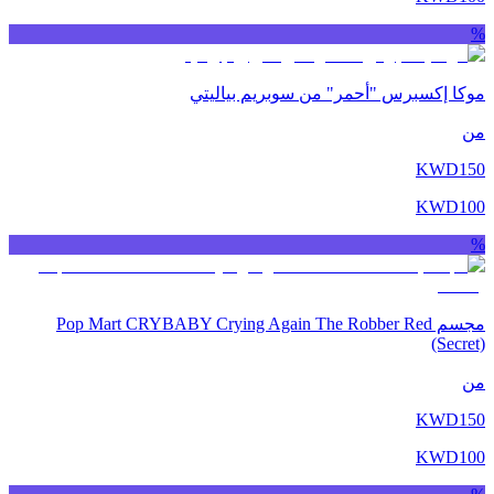
%
موكا إكسبرس "أحمر" من سوبريم بياليتي
من
KWD
150
KWD
100
%
مجسم Pop Mart CRYBABY Crying Again The Robber Red
(Secret)
من
KWD
150
KWD
100