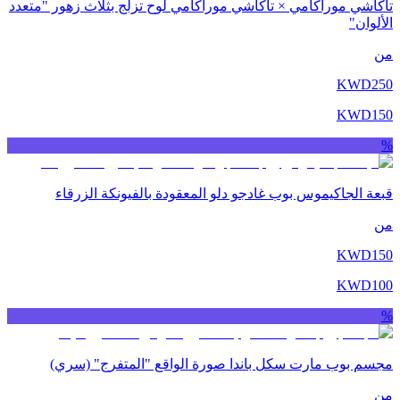
تاكاشي موراكامي × تاكاشي موراكامي لوح تزلج بثلاث زهور "متعدد
الألوان"
من
KWD
250
KWD
150
%
قبعة الجاكيموس بوب غادجو دلو المعقودة بالفيونكة الزرقاء
من
KWD
150
KWD
100
%
مجسم بوب مارت سكل باندا صورة الواقع "المتفرج" (سري)
من