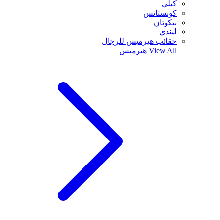
كيلي
كونستانس
بيكوتان
ليندي
حقائب هيرميس للرجال
View All
هيرميس