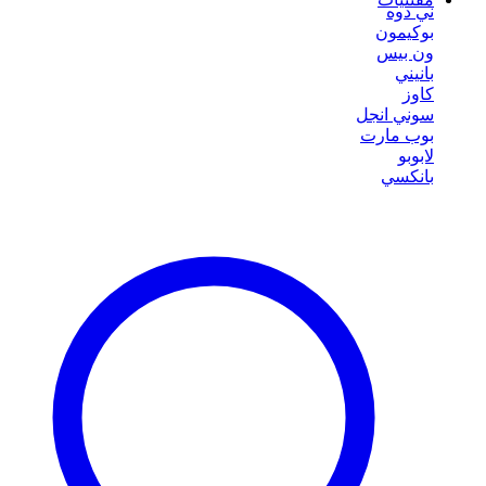
ني دوه
بوكيمون
ون بيس
بانيني
كاوز
سوني انجل
بوب مارت
لابوبو
بانكسي