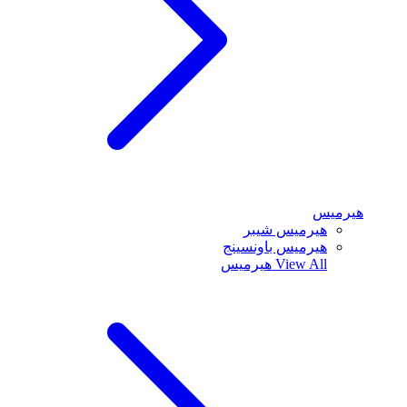
هيرميس
هيرميس شيبر
هيرميس باونسينج
View All
هيرميس