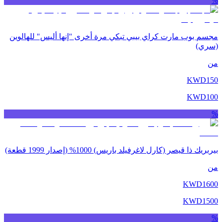
%
مجسم بوب مارت كراي بيبي تبكي مرة أخرى "إنها أليس" للهالوين
(سري)
من
KWD
150
KWD
100
%
بيربريك ذا قيصر (كارل لاغرفيلد باريس) 1000% (إصدار 1999 قطعة)
من
KWD
1600
KWD
1500
%