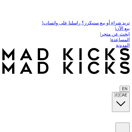
تريد شراء أو بيع سنيكرز؟ راسلنا على واتساب!
بيع الآن
|
ابحث عن متجر
|
المساعدة
|
المدونة
EN
🇦🇪
AE