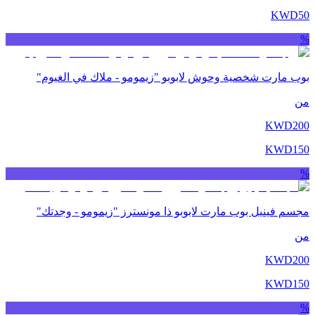
KWD
50
%
بوب مارت شخصية وحوش لابوبو "زيمومو - ملاك في الغيوم"
من
KWD
200
KWD
150
%
مجسم فينيل بوب مارت لابوبو ذا مونسترز "زيمومو - وجدتك"
من
KWD
200
KWD
150
%