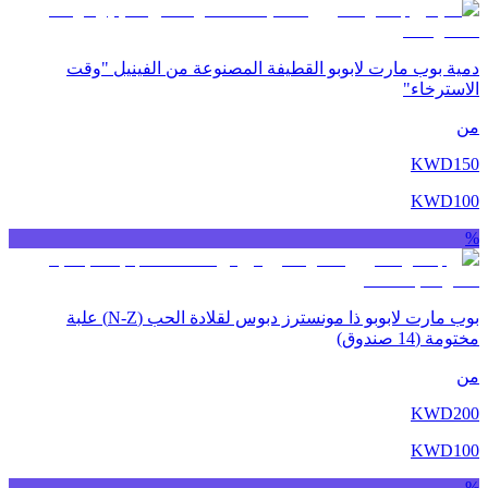
دمية بوب مارت لابوبو القطيفة المصنوعة من الفينيل "وقت
الاسترخاء"
من
KWD
150
KWD
100
%
بوب مارت لابوبو ذا مونسترز دبوس لقلادة الحب (N-Z) علبة
مختومة (14 صندوق)
من
KWD
200
KWD
100
%