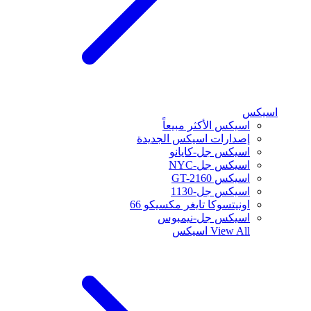
اسيكس
اسيكس الأكثر مبيعاً
إصدارات اسيكس الجديدة
اسيكس جل-كايانو
اسيكس جل-NYC
اسيكس GT-2160
اسيكس جل-1130
اونيتسوكا تايغر مكسيكو 66
اسيكس جل-نيمبوس
View All
اسيكس