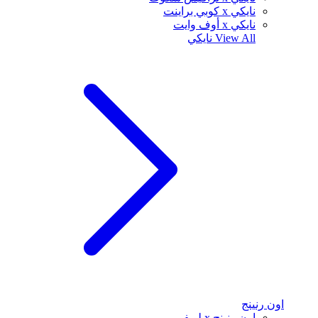
نايكي x كوبي براينت
نايكي x أوف وايت
View All
نايكي
اون رنينج
اون رنينج x لويفي