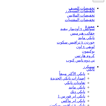
تخفيضات الصيف
تخفيضات السنيكرز
تخفيضات الملابس
تخفيضات المقتنيات
مميزة
سواتش x أوديمار بيغيه
حقائب هيرميس
نايكي مايند
جوردن x ترافيس سكوت
لويفي x اون
بوكيمون
كروم هارتس
ني دوه نايس كيوب
سنيكرز
نايكي
نايكي الأكثر مبيعاً
إصدارات نايكي الجديدة
تعاونات نايكي
نايكي مايند
نايكي دنك
نايكي اير فورس 1
نايكي اير ماكس
نايكي x ترافيس سكوت