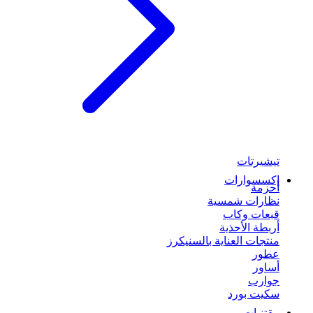
تيشيرتات
إكسسوارات
أحزمة
نظارات شمسية
قبعات وكاب
أربطة الأحذية
منتجات العناية بالسنيكرز
عطور
أساور
جوارب
سكيت بورد
مقتنيات