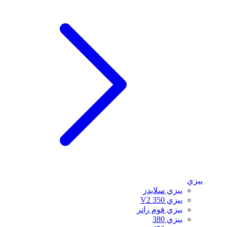
ييزي
ييزي سلايدز
ييزي 350 V2
ييزي فوم رانر
ييزي 380