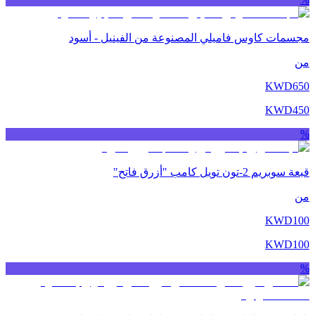
مجسمات كاوس فاميلي المصنوعة من الفينيل - أسود
من
KWD
650
KWD
450
%
قبعة سوبريم 2-تون تويل كامب "أزرق فاتح"
من
KWD
100
KWD
100
%