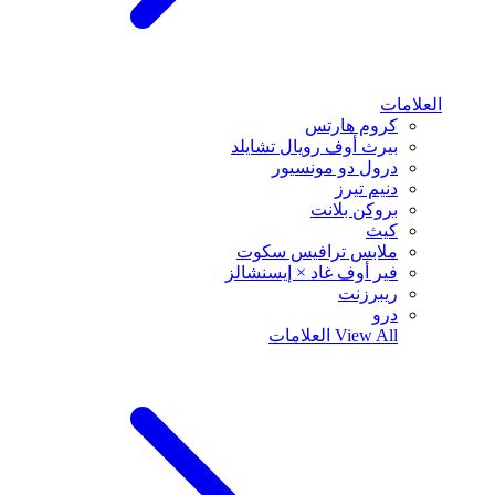
العلامات
كروم هارتس
بيرث أوف رويال تشايلد
درول دو مونسيور
دنيم تيرز
بروكن بلانت
كيث
ملابس ترافيس سكوت
فير أوف غاد × إيسنشالز
ريبرزنت
درو
View All
العلامات