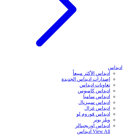
اديداس
اديداس الأكثر مبيعاً
إصدارات اديداس الجديدة
تعاونات اديداس
اديداس كامبوس
اديداس سامبا
اديداس سبيزيال
اديداس غزال
اديداس فوروم لو
ويلز بونر
اديداس اوريجينالز
View All
اديداس