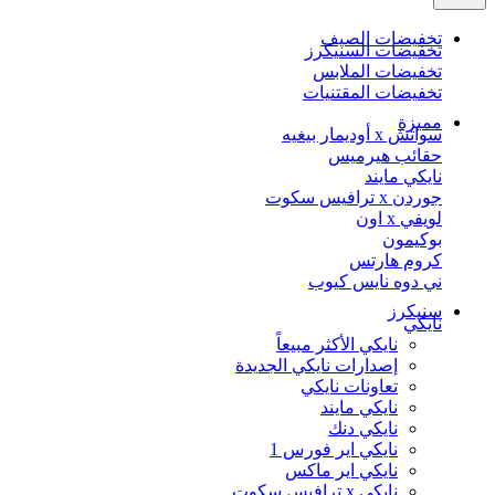
تخفيضات الصيف
تخفيضات السنيكرز
تخفيضات الملابس
تخفيضات المقتنيات
مميزة
سواتش x أوديمار بيغيه
حقائب هيرميس
نايكي مايند
جوردن x ترافيس سكوت
لويفي x اون
بوكيمون
كروم هارتس
ني دوه نايس كيوب
سنيكرز
نايكي
نايكي الأكثر مبيعاً
إصدارات نايكي الجديدة
تعاونات نايكي
نايكي مايند
نايكي دنك
نايكي اير فورس 1
نايكي اير ماكس
نايكي x ترافيس سكوت