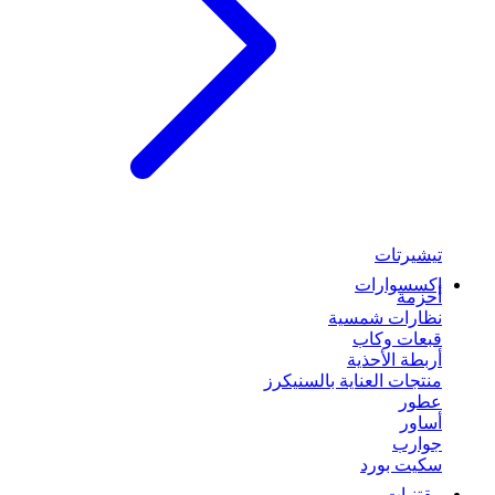
تيشيرتات
إكسسوارات
أحزمة
نظارات شمسية
قبعات وكاب
أربطة الأحذية
منتجات العناية بالسنيكرز
عطور
أساور
جوارب
سكيت بورد
مقتنيات