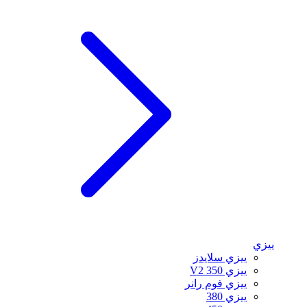
ييزي
ييزي سلايدز
ييزي 350 V2
ييزي فوم رانر
ييزي 380