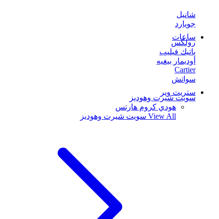
شانيل
جويارد
ساعات
رولكس
باتيك فيليب
أوديمار بيغيه
Cartier
سواتش
ستريت وير
سويت شيرت وهوديز
هودي كروم هارتس
View All
سويت شيرت وهوديز