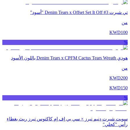
تي شيرت Denim Tears x Offset Set It Off #3 "أسود"
من
KWD
100
%
هودي Denim Tears x CPFM Cactus Tears Wreath باللون الأسود
من
KWD
200
KWD
150
%
سويت شيرت دِنيم تيرز × سي بي إف إم كاكتوس تيرز ريث بغطاء
رأس "كحلي"