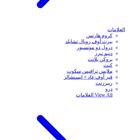
العلامات
كروم هارتس
بيرث أوف رويال تشايلد
درول دو مونسيور
دنيم تيرز
بروكن بلانت
كيث
ملابس ترافيس سكوت
فير أوف غاد × إيسنشالز
ريبرزنت
درو
View All
العلامات