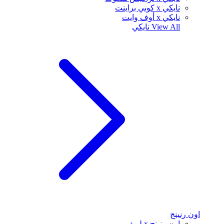
نايكي x كوبي براينت
نايكي x أوف وايت
View All
نايكي
اون رنينج
اون رنينج x لويفي