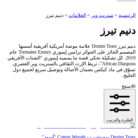
الرئيسية
>
ستريت وير
>
العلامات
>
دنيم تيرز
دنيم تيرز
دنيم تيرز Denim Tears علامة موضة أمريكية أفريقية أسسها
المصمم الحائز على الجوائز ترامين إيموري Tremaine Emory عام
2019. كل تشكيلة تحكي قصة ما يسميه إيموري "الشتات الأفريقي
African Diaspora"، تربط الإرث الثقافي بالستريت وير العصري.
تسوّق في ماد كيكس بضمان الأصالة وتوصيل سريع لجميع دول
الخليج.
46
منتج
الفلترة والترتيب
Denim Tears سويتشيرت Cotton Wreath "أسود"