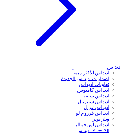
اديداس
اديداس الأكثر مبيعاً
إصدارات اديداس الجديدة
تعاونات اديداس
اديداس كامبوس
اديداس سامبا
اديداس سبيزيال
اديداس غزال
اديداس فوروم لو
ويلز بونر
اديداس اوريجينالز
View All
اديداس