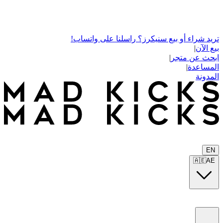
تريد شراء أو بيع سنيكرز؟ راسلنا على واتساب!
بيع الآن
|
ابحث عن متجر
|
المساعدة
|
المدونة
EN
🇦🇪
AE