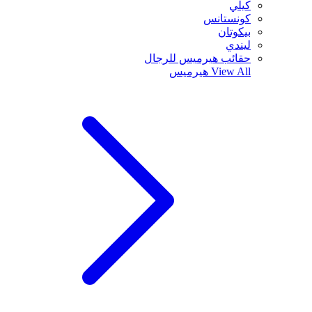
كيلي
كونستانس
بيكوتان
ليندي
حقائب هيرميس للرجال
View All
هيرميس