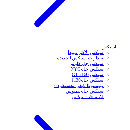
اسيكس
اسيكس الأكثر مبيعاً
إصدارات اسيكس الجديدة
اسيكس جل-كايانو
اسيكس جل-NYC
اسيكس GT-2160
اسيكس جل-1130
اونيتسوكا تايغر مكسيكو 66
اسيكس جل-نيمبوس
View All
اسيكس