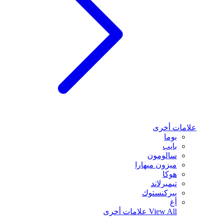
علامات أخرى
بوما
بايب
سالومون
ميزون ميهارا
هوكا
تيمبرلاند
بيركنستوك
أغ
View All
علامات أخرى