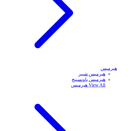
هيرميس
هيرميس شيبر
هيرميس باونسينج
View All
هيرميس