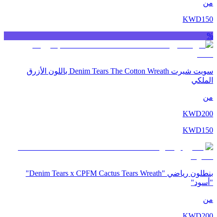
من
KWD
150
%
سويت شيرت Denim Tears The Cotton Wreath باللون الأزرق
الملكي
من
KWD
200
KWD
150
بنطلون رياضي "Denim Tears x CPFM Cactus Tears Wreath"
"أسود"
من
KWD
200