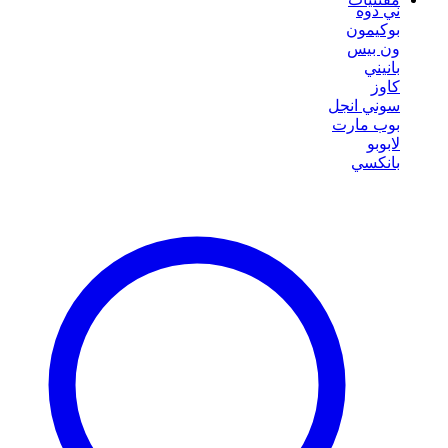
ني دوه
بوكيمون
ون بيس
بانيني
كاوز
سوني انجل
بوب مارت
لابوبو
بانكسي