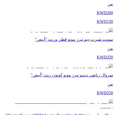
من
KWD
200
KWD
150
سويت شيرت دِنِم تيرز مونو قطن وريث "أبيض"
من
KWD
250
سروال رياضي دينيم تيرز مونو كوتون ريث "أبيض"
من
KWD
250