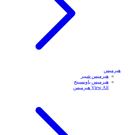
هيرميس
هيرميس شيبر
هيرميس باونسينج
View All
هيرميس