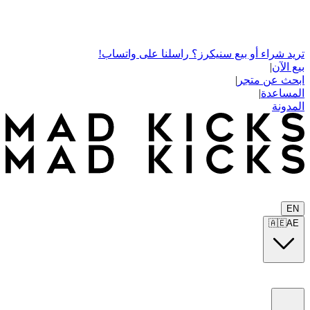
تريد شراء أو بيع سنيكرز؟ راسلنا على واتساب!
بيع الآن
|
ابحث عن متجر
|
المساعدة
|
المدونة
EN
🇦🇪
AE