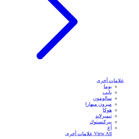
علامات أخرى
بوما
بايب
سالومون
ميزون ميهارا
هوكا
تيمبرلاند
بيركنستوك
أغ
View All
علامات أخرى