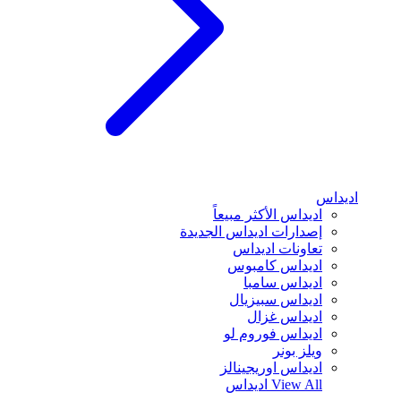
اديداس
اديداس الأكثر مبيعاً
إصدارات اديداس الجديدة
تعاونات اديداس
اديداس كامبوس
اديداس سامبا
اديداس سبيزيال
اديداس غزال
اديداس فوروم لو
ويلز بونر
اديداس اوريجينالز
View All
اديداس