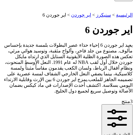
الرئيسية
>
سنيكرز
>
اير جوردن
>
اير جوردن 6
اير جوردن 6
يعيد اير جوردن 6 إحياء حذاء عصر البطولات بلمسة جديدة بإحساس
مألوف. مصنوع من جلد فاخر، وألواح مثقبة، وتوسيد هوائي مرئي،
تعكس هذه الصورة الظلية الأيقونية الستايل الذي ارتداه مايكل
جوردن خلال أول لقب NBA له عام 1991. النعل الأوسط المنحوت،
ونظام أقفال الرباط، ولسان الكعب يقدمون مقاساً مثبتاً ولمسة
كلاسيكية، بينما يضفي النعل الخارجي الشفاف لمسة عصرية على
تصميمه الجاهز للملعب.يمزج اير جوردن 6 بين الإرث وقابلية الارتداء
اليومي بسلاسة. اكتشف أحدث الإصدارات في ماد كيكس بضمان
الأصالة وتوصيل سريع لجميع دول الخليج.
3
منتج
الفلترة والترتيب