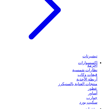
تيشيرتات
إكسسوارات
أحزمة
نظارات شمسية
قبعات وكاب
أربطة الأحذية
منتجات العناية بالسنيكرز
عطور
أساور
جوارب
سكيت بورد
مقتنيات