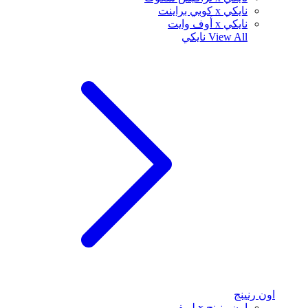
نايكي x كوبي براينت
نايكي x أوف وايت
View All
نايكي
اون رنينج
اون رنينج x لويفي