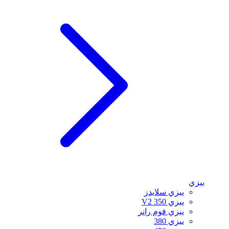
ييزي
ييزي سلايدز
ييزي 350 V2
ييزي فوم رانر
ييزي 380