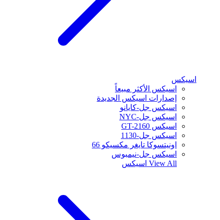
اسيكس
اسيكس الأكثر مبيعاً
إصدارات اسيكس الجديدة
اسيكس جل-كايانو
اسيكس جل-NYC
اسيكس GT-2160
اسيكس جل-1130
اونيتسوكا تايغر مكسيكو 66
اسيكس جل-نيمبوس
View All
اسيكس