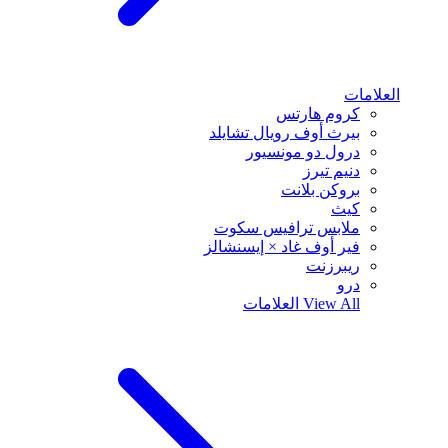
العلامات
كروم هارتس
بيرث أوف رويال تشايلد
درول دو مونسيور
دنيم تيرز
بروكن بلانت
كيث
ملابس ترافيس سكوت
فير أوف غاد × إيسنشالز
ريبرزنت
درو
View All
العلامات