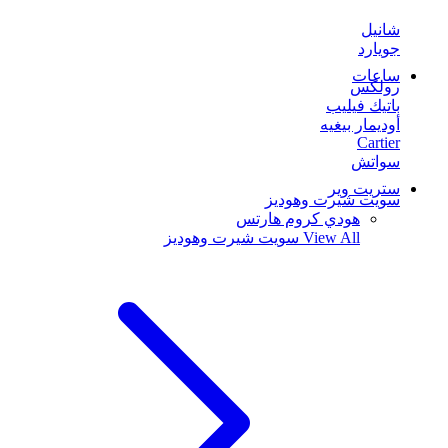
شانيل
جويارد
ساعات
رولكس
باتيك فيليب
أوديمار بيغيه
Cartier
سواتش
ستريت وير
سويت شيرت وهوديز
هودي كروم هارتس
View All
سويت شيرت وهوديز