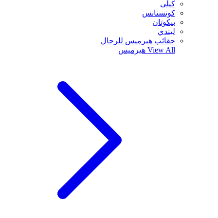
كيلي
كونستانس
بيكوتان
ليندي
حقائب هيرميس للرجال
View All
هيرميس