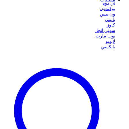
ني دوه
بوكيمون
ون بيس
بانيني
كاوز
سوني انجل
بوب مارت
لابوبو
بانكسي