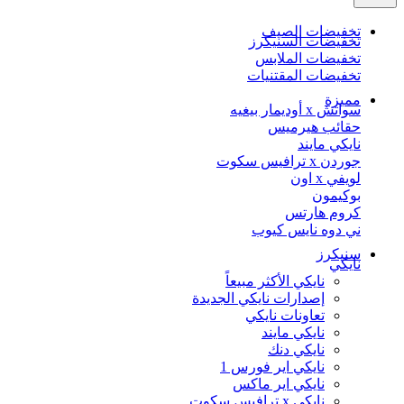
تخفيضات الصيف
تخفيضات السنيكرز
تخفيضات الملابس
تخفيضات المقتنيات
مميزة
سواتش x أوديمار بيغيه
حقائب هيرميس
نايكي مايند
جوردن x ترافيس سكوت
لويفي x اون
بوكيمون
كروم هارتس
ني دوه نايس كيوب
سنيكرز
نايكي
نايكي الأكثر مبيعاً
إصدارات نايكي الجديدة
تعاونات نايكي
نايكي مايند
نايكي دنك
نايكي اير فورس 1
نايكي اير ماكس
نايكي x ترافيس سكوت