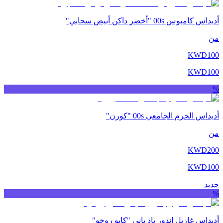
أديداس كامبوس 00s "أخضر داكن أبيض سحابي"
من
KWD
100
KWD
100
%
أديداس الحرم الجامعي 00s "كورن"
من
KWD
200
KWD
100
جديد
%
أديداس غازيل إندور باد باني "كابو روخو"