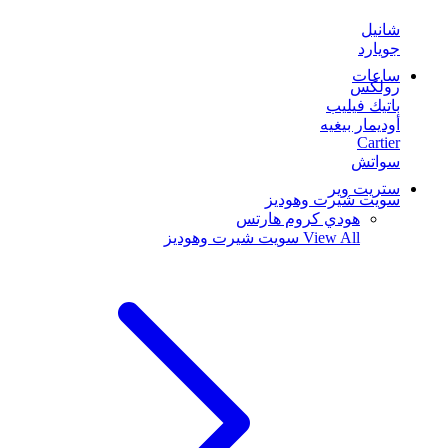
شانيل
جويارد
ساعات
رولكس
باتيك فيليب
أوديمار بيغيه
Cartier
سواتش
ستريت وير
سويت شيرت وهوديز
هودي كروم هارتس
View All
سويت شيرت وهوديز