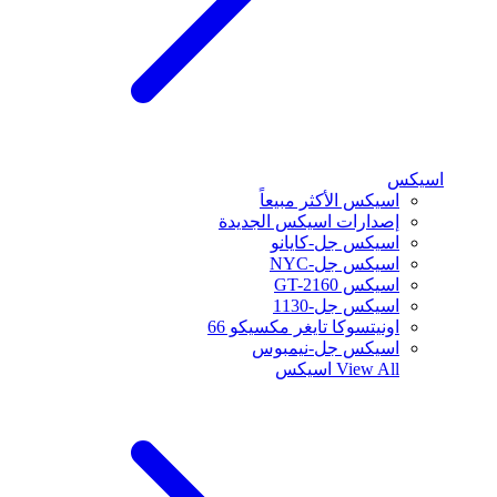
اسيكس
اسيكس الأكثر مبيعاً
إصدارات اسيكس الجديدة
اسيكس جل-كايانو
اسيكس جل-NYC
اسيكس GT-2160
اسيكس جل-1130
اونيتسوكا تايغر مكسيكو 66
اسيكس جل-نيمبوس
View All
اسيكس