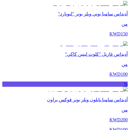
أديداس سامبا بوني ويلز بونر "ليوبارد"
من
KWD
150
أديداس غازيل "كلوت لينين كاكي"
من
KWD
100
%
أديداس سامبا نايلون ويلز بونر فوكس براون
من
KWD
200
KWD
100