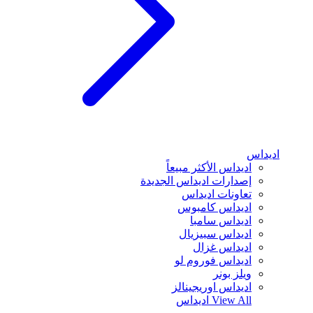
اديداس
اديداس الأكثر مبيعاً
إصدارات اديداس الجديدة
تعاونات اديداس
اديداس كامبوس
اديداس سامبا
اديداس سبيزيال
اديداس غزال
اديداس فوروم لو
ويلز بونر
اديداس اوريجينالز
View All
اديداس