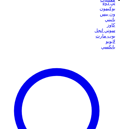
ني دوه
بوكيمون
ون بيس
بانيني
كاوز
سوني انجل
بوب مارت
لابوبو
بانكسي