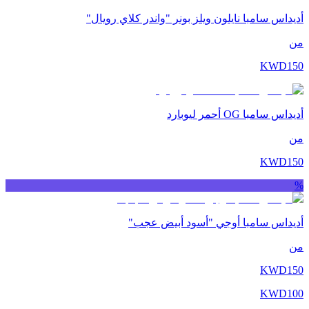
أديداس سامبا نايلون ويلز بونر "واندر كلاي رويال"
من
KWD
150
أديداس سامبا OG أحمر ليوبارد
من
KWD
150
%
أديداس سامبا أوجي "أسود أبيض عجب"
من
KWD
150
KWD
100