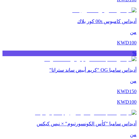
أديداس كامبوس 00s كور بلاك
من
KWD
100
%
أديداس سامبا OG "كريم أبيض ساند ستراتا"
من
KWD
150
KWD
100
أديداس سامبا "كأس الكونسورتيوم" × نيس كيكس
من