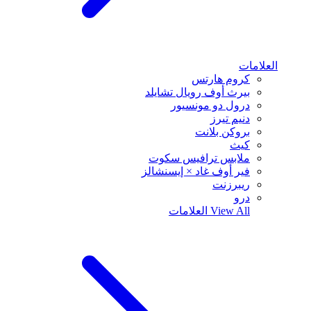
العلامات
كروم هارتس
بيرث أوف رويال تشايلد
درول دو مونسيور
دنيم تيرز
بروكن بلانت
كيث
ملابس ترافيس سكوت
فير أوف غاد × إيسنشالز
ريبرزنت
درو
View All
العلامات