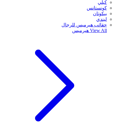
كيلي
كونستانس
بيكوتان
ليندي
حقائب هيرميس للرجال
View All
هيرميس