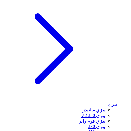
ييزي
ييزي سلايدز
ييزي 350 V2
ييزي فوم رانر
ييزي 380