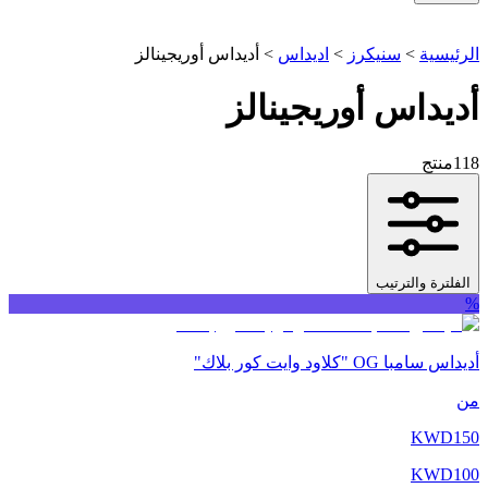
الرئيسية
>
سنيكرز
>
اديداس
>
أديداس أوريجينالز
أديداس أوريجينالز
118
منتج
الفلترة والترتيب
%
أديداس سامبا OG "كلاود وايت كور بلاك"
من
KWD
150
KWD
100