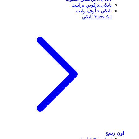
نايكي x كوبي براينت
نايكي x أوف وايت
View All
نايكي
اون رنينج
اون رنينج x لويفي