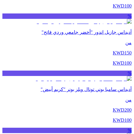
KWD
100
%
أديداس جازيل إندور "أخضر جامعي وردي فاتح"
من
KWD
150
KWD
100
%
أديداس سامبا بوني تونال ويلز بونر "كريم أبيض"
من
KWD
200
KWD
100
%