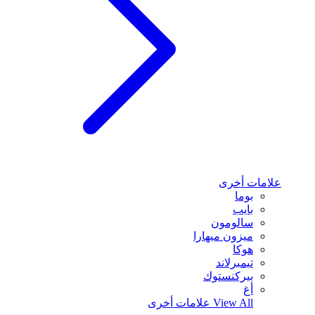
علامات أخرى
بوما
بايب
سالومون
ميزون ميهارا
هوكا
تيمبرلاند
بيركنستوك
أغ
View All
علامات أخرى