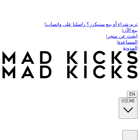
تريد شراء أو بيع سنيكرز؟ راسلنا على واتساب!
بيع الآن
|
ابحث عن متجر
|
المساعدة
|
المدونة
EN
🇦🇪
AE