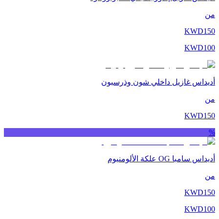
من
KWD
150
KWD
100
أديداس غازيل داخلي شون وذرسبون
من
KWD
150
%
أديداس سامبا OG علكة الألومنيوم
من
KWD
150
KWD
100