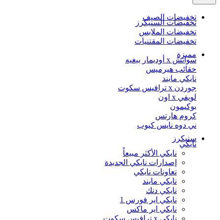
تخفيضات الصيف
تخفيضات السنيكرز
تخفيضات الملابس
تخفيضات المقتنيات
مميزة
سواتش x أوديمار بيغيه
حقائب هيرميس
نايكي مايند
جوردن x ترافيس سكوت
لويفي x اون
بوكيمون
كروم هارتس
ني دوه نايس كيوب
سنيكرز
نايكي
نايكي الأكثر مبيعاً
إصدارات نايكي الجديدة
تعاونات نايكي
نايكي مايند
نايكي دنك
نايكي اير فورس 1
نايكي اير ماكس
نايكي x ترافيس سكوت