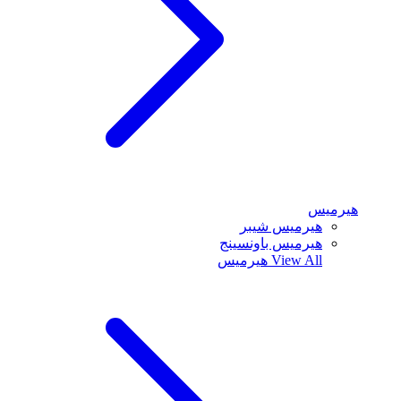
هيرميس
هيرميس شيبر
هيرميس باونسينج
View All
هيرميس