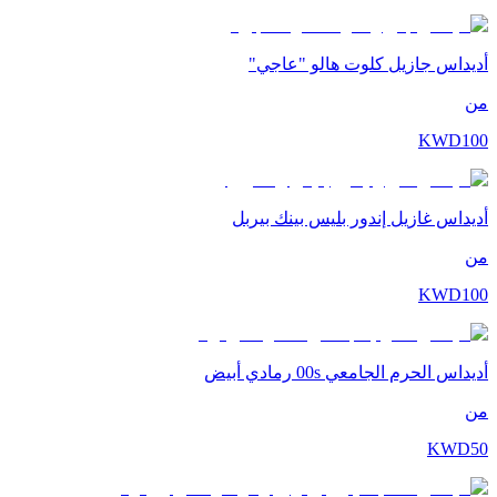
أديداس جازيل كلوت هالو "عاجي"
من
KWD
100
أديداس غازيل إندور بليس بينك بيربل
من
KWD
100
أديداس الحرم الجامعي 00s رمادي أبيض
من
KWD
50