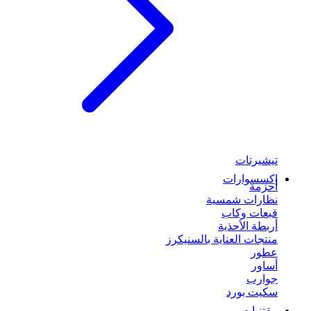
تيشيرتات
إكسسوارات
أحزمة
نظارات شمسية
قبعات وكاب
أربطة الأحذية
منتجات العناية بالسنيكرز
عطور
أساور
جوارب
سكيت بورد
مقتنيات