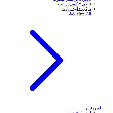
نايكي x كوبي براينت
نايكي x أوف وايت
View All
نايكي
اون رنينج
اون رنينج x لويفي