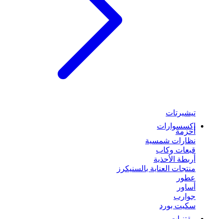
تيشيرتات
إكسسوارات
أحزمة
نظارات شمسية
قبعات وكاب
أربطة الأحذية
منتجات العناية بالسنيكرز
عطور
أساور
جوارب
سكيت بورد
مقتنيات