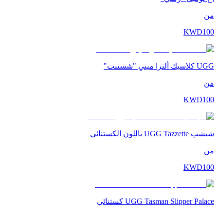
من
KWD
100
UGG كلاسيك ألترا ميني "شستنت"
من
KWD
100
شبشب UGG Tazzette باللون الكستنائي
من
KWD
100
UGG Tasman Slipper Palace كستنائي