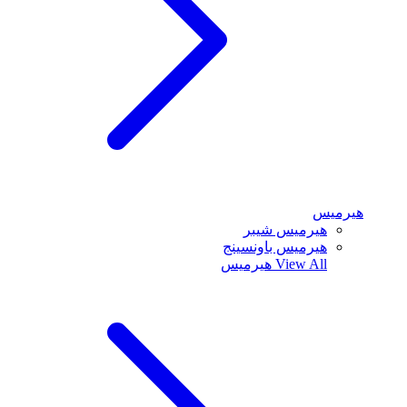
هيرميس
هيرميس شيبر
هيرميس باونسينج
View All
هيرميس