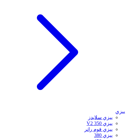
ييزي
ييزي سلايدز
ييزي 350 V2
ييزي فوم رانر
ييزي 380