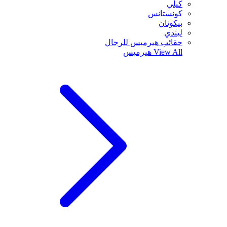
كيلي
كونستانس
بيكوتان
ليندي
حقائب هيرميس للرجال
View All
هيرميس