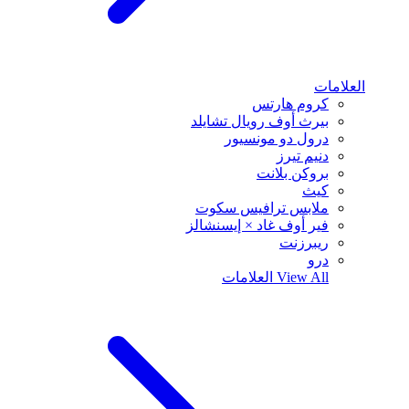
العلامات
كروم هارتس
بيرث أوف رويال تشايلد
درول دو مونسيور
دنيم تيرز
بروكن بلانت
كيث
ملابس ترافيس سكوت
فير أوف غاد × إيسنشالز
ريبرزنت
درو
View All
العلامات