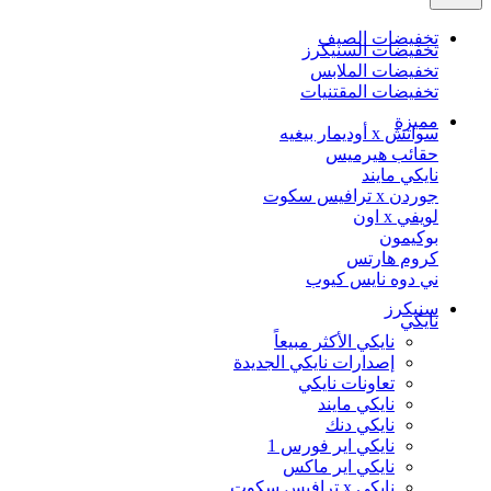
تخفيضات الصيف
تخفيضات السنيكرز
تخفيضات الملابس
تخفيضات المقتنيات
مميزة
سواتش x أوديمار بيغيه
حقائب هيرميس
نايكي مايند
جوردن x ترافيس سكوت
لويفي x اون
بوكيمون
كروم هارتس
ني دوه نايس كيوب
سنيكرز
نايكي
نايكي الأكثر مبيعاً
إصدارات نايكي الجديدة
تعاونات نايكي
نايكي مايند
نايكي دنك
نايكي اير فورس 1
نايكي اير ماكس
نايكي x ترافيس سكوت