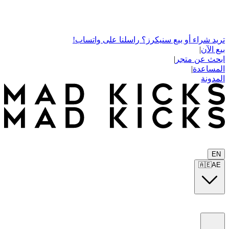
تريد شراء أو بيع سنيكرز؟ راسلنا على واتساب!
بيع الآن
|
ابحث عن متجر
|
المساعدة
|
المدونة
EN
🇦🇪
AE