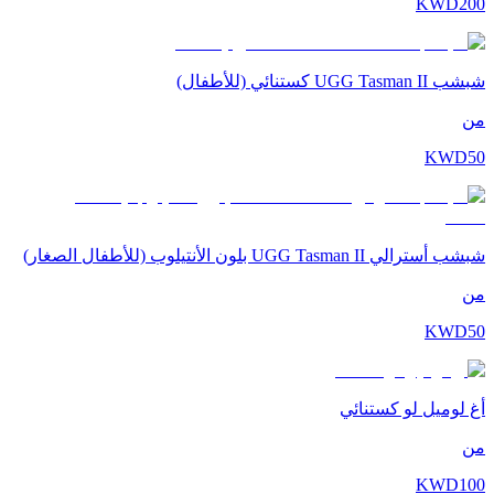
KWD
200
شبشب UGG Tasman II كستنائي (للأطفال)
من
KWD
50
شبشب أسترالي UGG Tasman II بلون الأنتيلوب (للأطفال الصغار)
من
KWD
50
أغ لوميل لو كستنائي
من
KWD
100