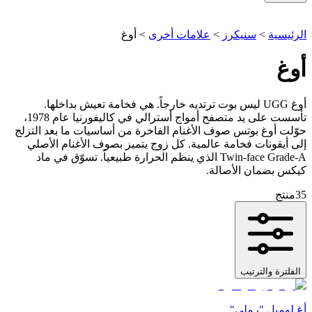
الرئيسية
>
سنيكرز
>
علامات أخرى
>
أوغ
أوغ
أوغ UGG ليس بوت ترتديه خارجاً. هي فخامة تعيش بداخلها.
تأسست على يد متصفح أمواج أسترالي في كاليفورنيا عام 1978،
حوّلت أوغ بوتس صوف الأغنام الفاخرة من أساسيات ما بعد التزلج
إلى أيقونات فخامة عالمية. كل زوج يتميز بصوف الأغنام الأصلي
Twin-face Grade-A الذي ينظم الحرارة طبيعياً. تسوّق في ماد
كيكس بضمان الأصالة.
35
منتج
الفلترة والترتيب
أغ لوميل "رملي"