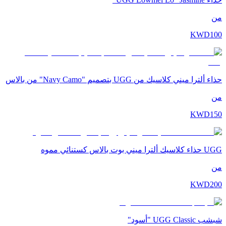
من
KWD
100
حذاء ألترا ميني كلاسيك من UGG بتصميم "Navy Camo" من بالاس
من
KWD
150
UGG حذاء كلاسيك ألترا ميني بوت بالاس كستنائي مموه
من
KWD
200
شبشب UGG Classic "أسود"