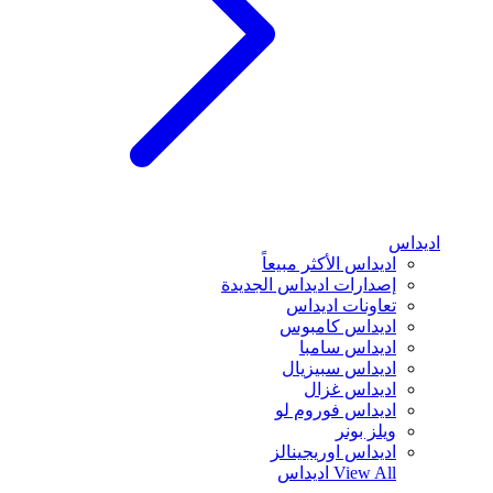
اديداس
اديداس الأكثر مبيعاً
إصدارات اديداس الجديدة
تعاونات اديداس
اديداس كامبوس
اديداس سامبا
اديداس سبيزيال
اديداس غزال
اديداس فوروم لو
ويلز بونر
اديداس اوريجينالز
View All
اديداس