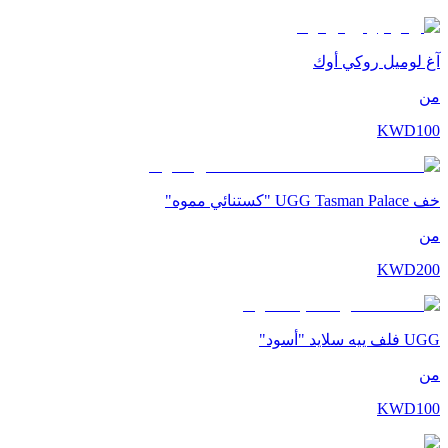
آغ لوميل روكي أوك
من
KWD
100
خف UGG Tasman Palace "كستنائي مموه"
من
KWD
200
UGG فلف ييه سلايد "أسود"
من
KWD
100