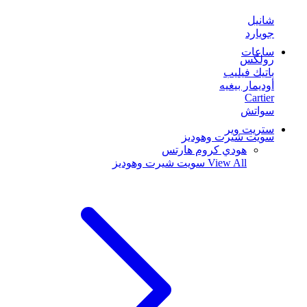
شانيل
جويارد
ساعات
رولكس
باتيك فيليب
أوديمار بيغيه
Cartier
سواتش
ستريت وير
سويت شيرت وهوديز
هودي كروم هارتس
View All
سويت شيرت وهوديز