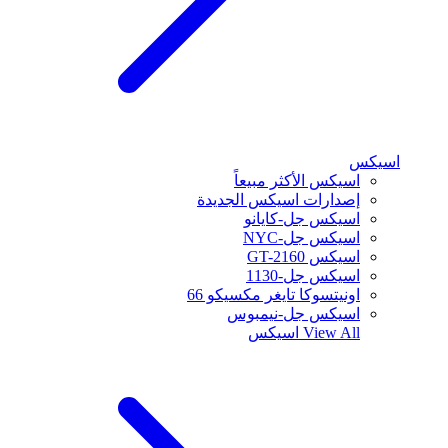
اسيكس
اسيكس الأكثر مبيعاً
إصدارات اسيكس الجديدة
اسيكس جل-كايانو
اسيكس جل-NYC
اسيكس GT-2160
اسيكس جل-1130
اونيتسوكا تايغر مكسيكو 66
اسيكس جل-نيمبوس
View All
اسيكس