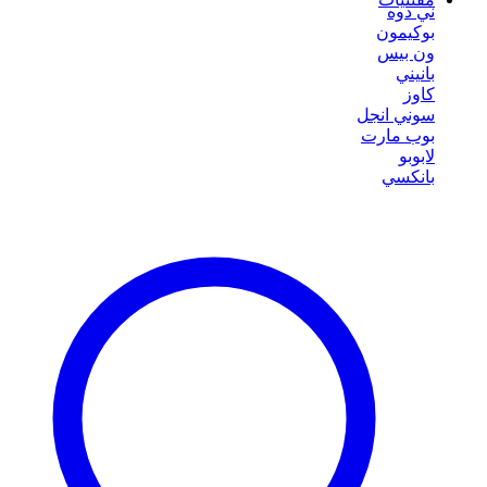
ني دوه
بوكيمون
ون بيس
بانيني
كاوز
سوني انجل
بوب مارت
لابوبو
بانكسي