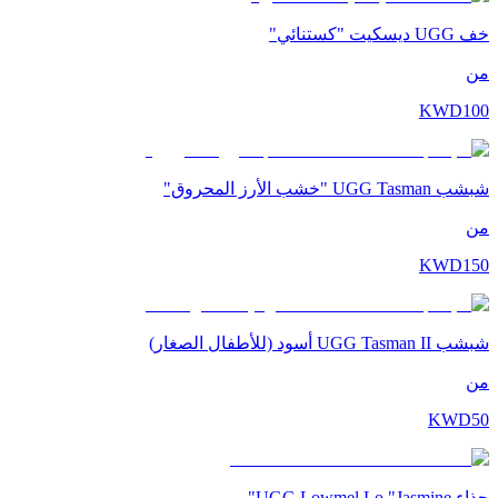
خف UGG ديسكيت "كستنائي"
من
KWD
100
شبشب UGG Tasman "خشب الأرز المحروق"
من
KWD
150
شبشب UGG Tasman II أسود (للأطفال الصغار)
من
KWD
50
حذاء UGG Lowmel Lo "Jasmine"