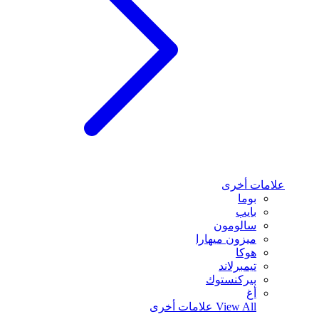
علامات أخرى
بوما
بايب
سالومون
ميزون ميهارا
هوكا
تيمبرلاند
بيركنستوك
أغ
View All
علامات أخرى