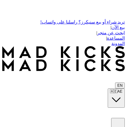
تريد شراء أو بيع سنيكرز؟ راسلنا على واتساب!
بيع الآن
|
ابحث عن متجر
|
المساعدة
|
المدونة
EN
🇦🇪
AE