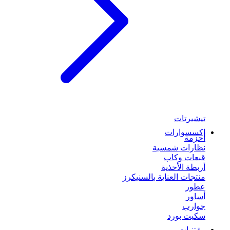
تيشيرتات
إكسسوارات
أحزمة
نظارات شمسية
قبعات وكاب
أربطة الأحذية
منتجات العناية بالسنيكرز
عطور
أساور
جوارب
سكيت بورد
مقتنيات