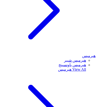
هيرميس
هيرميس شيبر
هيرميس باونسينج
View All
هيرميس