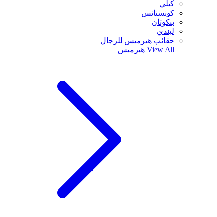
كيلي
كونستانس
بيكوتان
ليندي
حقائب هيرميس للرجال
View All
هيرميس