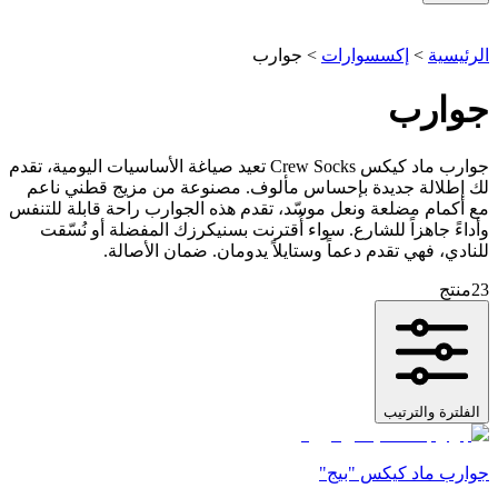
الرئيسية
>
إكسسوارات
>
جوارب
جوارب
جوارب ماد كيكس Crew Socks تعيد صياغة الأساسيات اليومية، تقدم
لك إطلالة جديدة بإحساس مألوف. مصنوعة من مزيج قطني ناعم
مع أكمام مضلعة ونعل موسّد، تقدم هذه الجوارب راحة قابلة للتنفس
وأداءً جاهزاً للشارع. سواء أُقترنت بسنيكرزك المفضلة أو نُسّقت
للنادي، فهي تقدم دعماً وستايلاً يدومان. ضمان الأصالة.
23
منتج
الفلترة والترتيب
جوارب ماد كيكس "بيج"