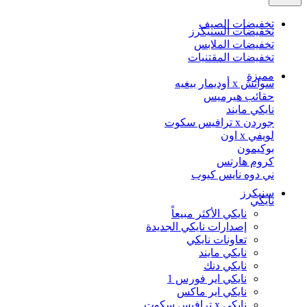
تخفيضات الصيف
تخفيضات السنيكرز
تخفيضات الملابس
تخفيضات المقتنيات
مميزة
سواتش x أوديمار بيغيه
حقائب هيرميس
نايكي مايند
جوردن x ترافيس سكوت
لويفي x اون
بوكيمون
كروم هارتس
ني دوه نايس كيوب
سنيكرز
نايكي
نايكي الأكثر مبيعاً
إصدارات نايكي الجديدة
تعاونات نايكي
نايكي مايند
نايكي دنك
نايكي اير فورس 1
نايكي اير ماكس
نايكي x ترافيس سكوت