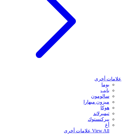
علامات أخرى
بوما
بايب
سالومون
ميزون ميهارا
هوكا
تيمبرلاند
بيركنستوك
أغ
View All
علامات أخرى