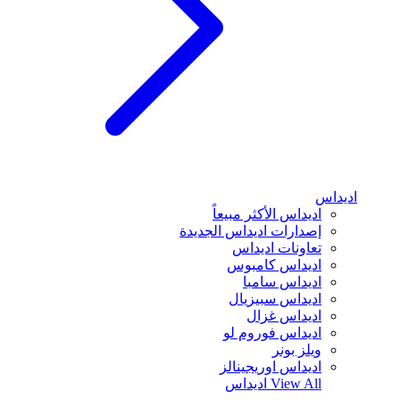
اديداس
اديداس الأكثر مبيعاً
إصدارات اديداس الجديدة
تعاونات اديداس
اديداس كامبوس
اديداس سامبا
اديداس سبيزيال
اديداس غزال
اديداس فوروم لو
ويلز بونر
اديداس اوريجينالز
View All
اديداس