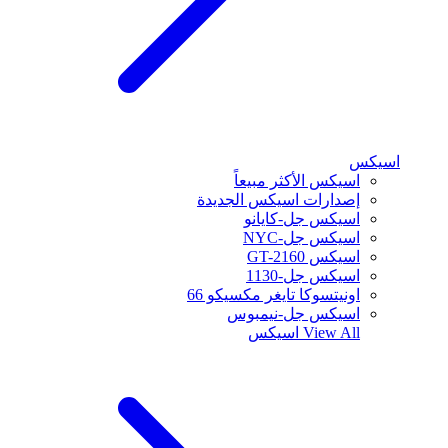
اسيكس
اسيكس الأكثر مبيعاً
إصدارات اسيكس الجديدة
اسيكس جل-كايانو
اسيكس جل-NYC
اسيكس GT-2160
اسيكس جل-1130
اونيتسوكا تايغر مكسيكو 66
اسيكس جل-نيمبوس
View All
اسيكس