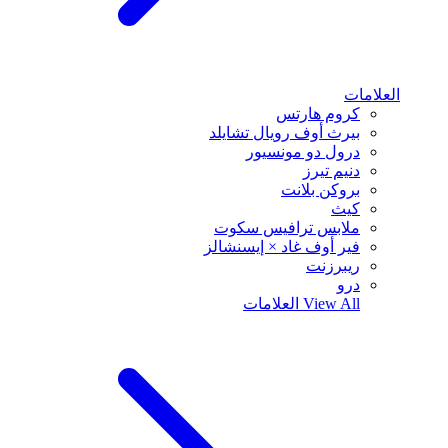
العلامات
كروم هارتس
بيرث أوف رويال تشايلد
درول دو مونسيور
دنيم تيرز
بروكن بلانت
كيث
ملابس ترافيس سكوت
فير أوف غاد × إيسنشالز
ريبرزنت
درو
View All
العلامات