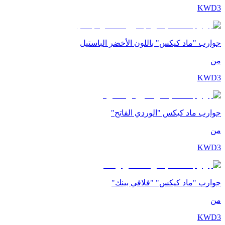
KWD
3
جوارب "ماد كيكس" باللون الأخضر الباستيل
من
KWD
3
جوارب ماد كيكس "الوردي الفاتح"
من
KWD
3
جوارب "ماد كيكس" "فلافي بينك"
من
KWD
3