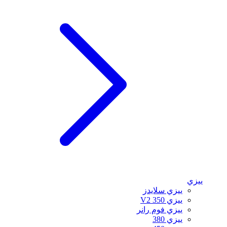
ييزي
ييزي سلايدز
ييزي 350 V2
ييزي فوم رانر
ييزي 380