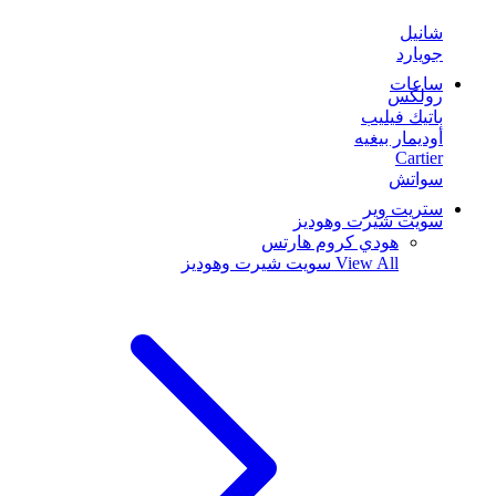
شانيل
جويارد
ساعات
رولكس
باتيك فيليب
أوديمار بيغيه
Cartier
سواتش
ستريت وير
سويت شيرت وهوديز
هودي كروم هارتس
View All
سويت شيرت وهوديز