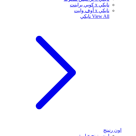
نايكي x كوبي براينت
نايكي x أوف وايت
View All
نايكي
اون رنينج
اون رنينج x لويفي