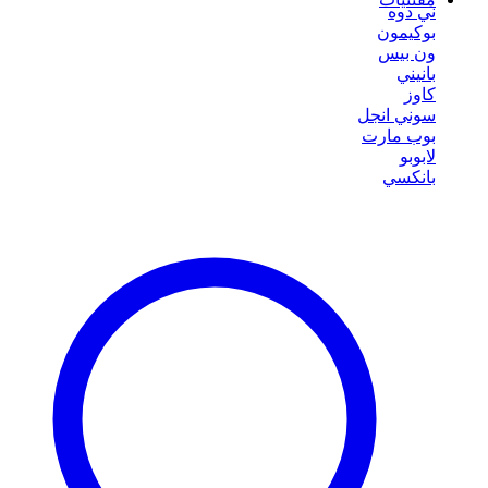
ني دوه
بوكيمون
ون بيس
بانيني
كاوز
سوني انجل
بوب مارت
لابوبو
بانكسي