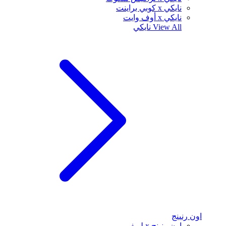
نايكي x كوبي براينت
نايكي x أوف وايت
View All
نايكي
اون رنينج
اون رنينج x لويفي