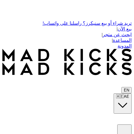
تريد شراء أو بيع سنيكرز؟ راسلنا على واتساب!
بيع الآن
|
ابحث عن متجر
|
المساعدة
|
المدونة
EN
🇦🇪
AE