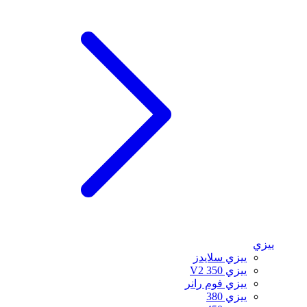
ييزي
ييزي سلايدز
ييزي 350 V2
ييزي فوم رانر
ييزي 380