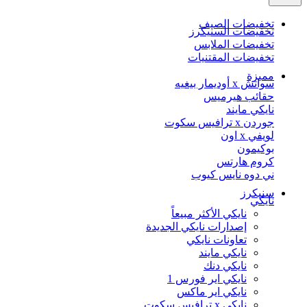
تخفيضات الصيف
تخفيضات السنيكرز
تخفيضات الملابس
تخفيضات المقتنيات
مميزة
سواتش x أوديمار بيغيه
حقائب هيرميس
نايكي مايند
جوردن x ترافيس سكوت
لويفي x اون
بوكيمون
كروم هارتس
ني دوه نايس كيوب
سنيكرز
نايكي
نايكي الأكثر مبيعاً
إصدارات نايكي الجديدة
تعاونات نايكي
نايكي مايند
نايكي دنك
نايكي اير فورس 1
نايكي اير ماكس
نايكي x ترافيس سكوت