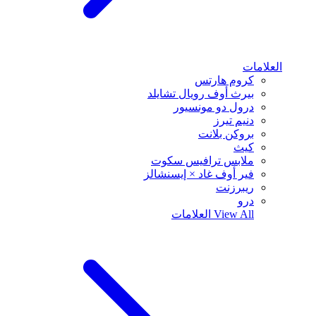
العلامات
كروم هارتس
بيرث أوف رويال تشايلد
درول دو مونسيور
دنيم تيرز
بروكن بلانت
كيث
ملابس ترافيس سكوت
فير أوف غاد × إيسنشالز
ريبرزنت
درو
View All
العلامات