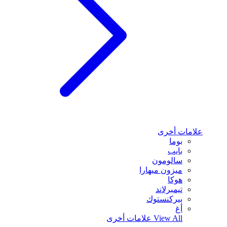
علامات أخرى
بوما
بايب
سالومون
ميزون ميهارا
هوكا
تيمبرلاند
بيركنستوك
أغ
View All
علامات أخرى