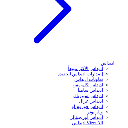
اديداس
اديداس الأكثر مبيعاً
إصدارات اديداس الجديدة
تعاونات اديداس
اديداس كامبوس
اديداس سامبا
اديداس سبيزيال
اديداس غزال
اديداس فوروم لو
ويلز بونر
اديداس اوريجينالز
View All
اديداس