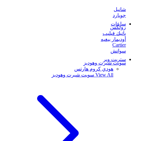
شانيل
جويارد
ساعات
رولكس
باتيك فيليب
أوديمار بيغيه
Cartier
سواتش
ستريت وير
سويت شيرت وهوديز
هودي كروم هارتس
View All
سويت شيرت وهوديز