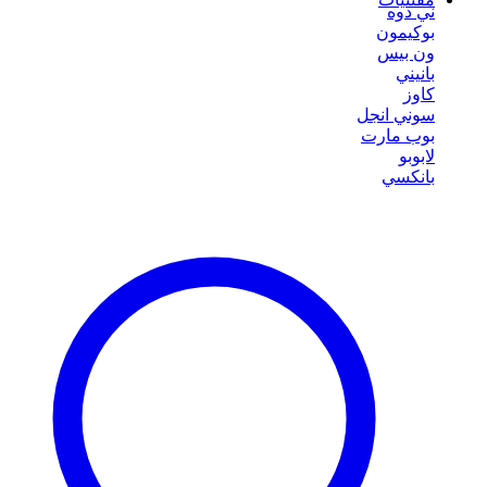
ني دوه
بوكيمون
ون بيس
بانيني
كاوز
سوني انجل
بوب مارت
لابوبو
بانكسي