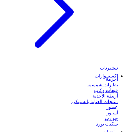
تيشيرتات
إكسسوارات
أحزمة
نظارات شمسية
قبعات وكاب
أربطة الأحذية
منتجات العناية بالسنيكرز
عطور
أساور
جوارب
سكيت بورد
مقتنيات