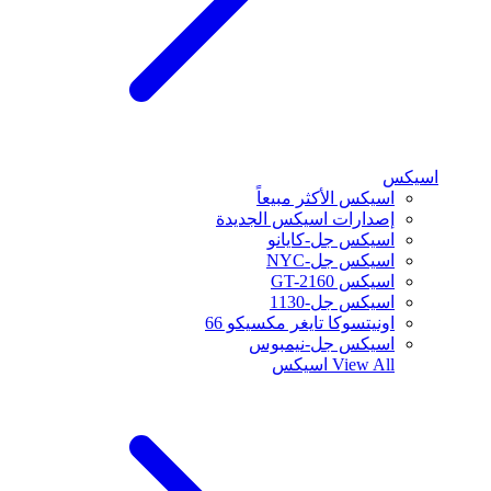
اسيكس
اسيكس الأكثر مبيعاً
إصدارات اسيكس الجديدة
اسيكس جل-كايانو
اسيكس جل-NYC
اسيكس GT-2160
اسيكس جل-1130
اونيتسوكا تايغر مكسيكو 66
اسيكس جل-نيمبوس
View All
اسيكس