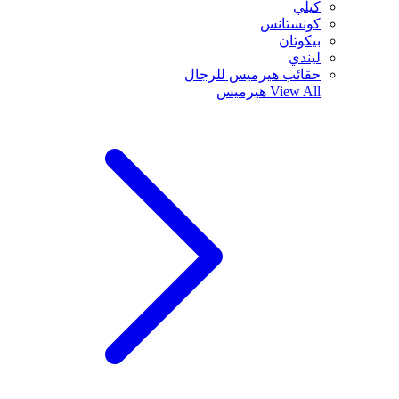
كيلي
كونستانس
بيكوتان
ليندي
حقائب هيرميس للرجال
View All
هيرميس