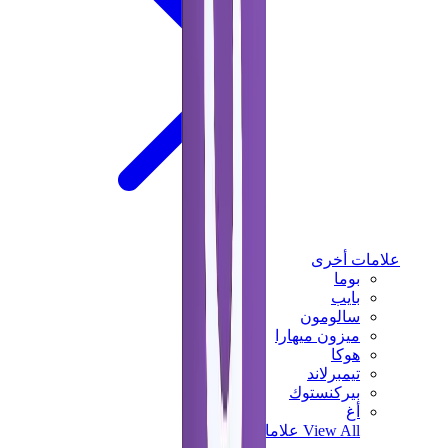
علامات أخرى
بوما
بايب
سالومون
ميزون ميهارا
هوكا
تيمبرلاند
بيركنستوك
أغ
View All
علامات أخرى