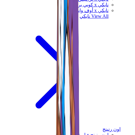
نايكي x كوبي براينت
نايكي x أوف وايت
View All
نايكي
اون رنينج
اون رنينج x لويفي