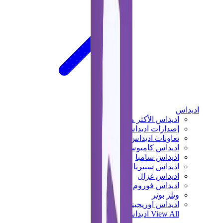
اديداس
اديداس الأكثر مبيعاً
إصدارات اديداس الجديدة
تعاونات اديداس
اديداس كامبوس
اديداس سامبا
اديداس سبيزيال
اديداس غزال
اديداس فوروم لو
ويلز بونر
اديداس اوريجينالز
View All
اديداس