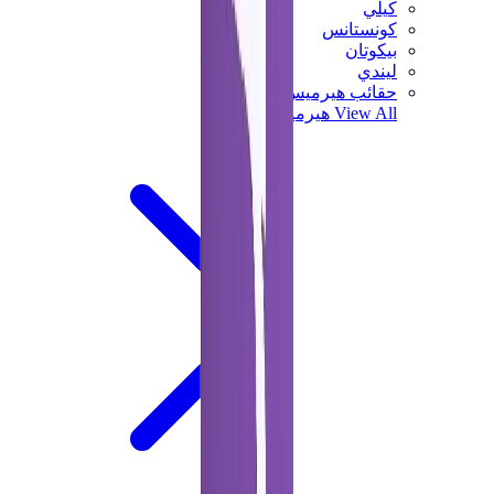
كيلي
كونستانس
بيكوتان
ليندي
حقائب هيرميس للرجال
View All
هيرميس