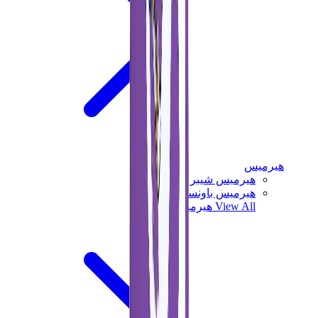
هيرميس
هيرميس شيبر
هيرميس باونسينج
View All
هيرميس