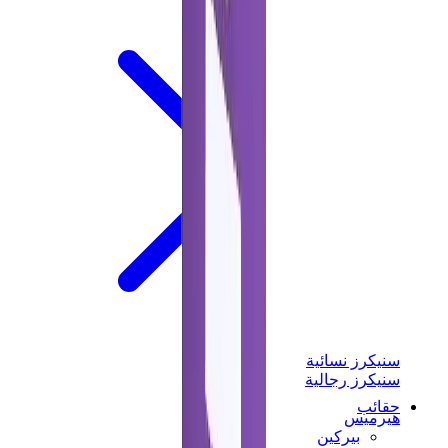
سنيكرز نسائية
سنيكرز رجالية
حقائب
هيرميس
بيركين