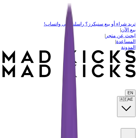
تريد شراء أو بيع سنيكرز؟ راسلنا على واتساب!
بيع الآن
|
ابحث عن متجر
|
المساعدة
|
المدونة
EN
🇦🇪
AE