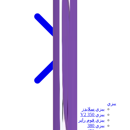
ييزي
ييزي سلايدز
ييزي 350 V2
ييزي فوم رانر
ييزي 380