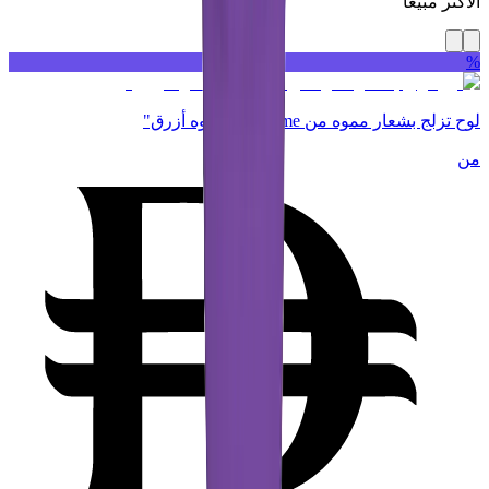
الأكثر مبيعاً
%
لوح تزلج بشعار مموه من Supreme "مموه أزرق"
من