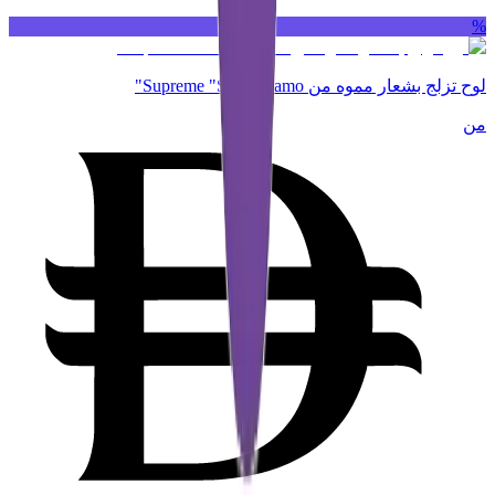
%
لوح تزلج بشعار مموه من Supreme "Snow Camo"
من