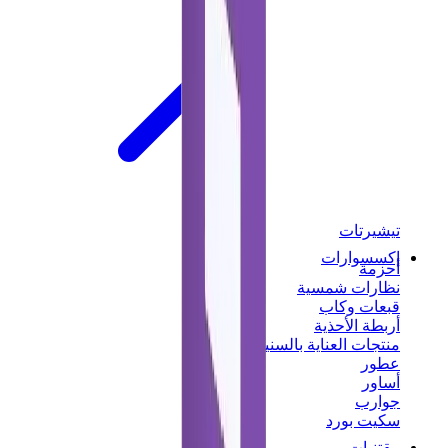
تيشيرتات
إكسسوارات
أحزمة
نظارات شمسية
قبعات وكاب
أربطة الأحذية
منتجات العناية بالسنيكرز
عطور
أساور
جوارب
سكيت بورد
مقتنيات