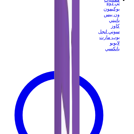
ني دوه
بوكيمون
ون بيس
بانيني
كاوز
سوني انجل
بوب مارت
لابوبو
بانكسي