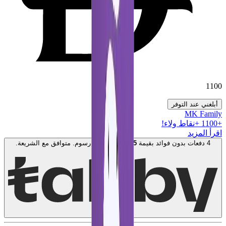
1100
أبلغني عند التوفر
MK Family
+
1100
+نقاط ولاء!
اقرأ المزيد
4 دفعات بدون فوائد بقيمة
275
AED
. بدون رسوم. متوافق مع الشريعة.
اعرف المزيد