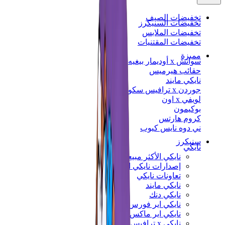
تخفيضات الصيف
تخفيضات السنيكرز
تخفيضات الملابس
تخفيضات المقتنيات
مميزة
سواتش x أوديمار بيغيه
حقائب هيرميس
نايكي مايند
جوردن x ترافيس سكوت
لويفي x اون
بوكيمون
كروم هارتس
ني دوه نايس كيوب
سنيكرز
نايكي
نايكي الأكثر مبيعاً
إصدارات نايكي الجديدة
تعاونات نايكي
نايكي مايند
نايكي دنك
نايكي اير فورس 1
نايكي اير ماكس
نايكي x ترافيس سكوت