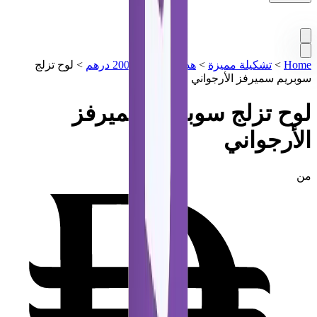
Home
>
تشكيلة مميزة
>
هدايا أقل من 2000 درهم
>
لوح تزلج
سوبريم سميرفز الأرجواني
لوح تزلج سوبريم سميرفز
الأرجواني
من