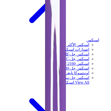
اسيكس
اسيكس الأكثر مبيعاً
إصدارات اسيكس الجديدة
اسيكس جل-كايانو
اسيكس جل-NYC
اسيكس GT-2160
اسيكس جل-1130
اونيتسوكا تايغر مكسيكو 66
اسيكس جل-نيمبوس
View All
اسيكس