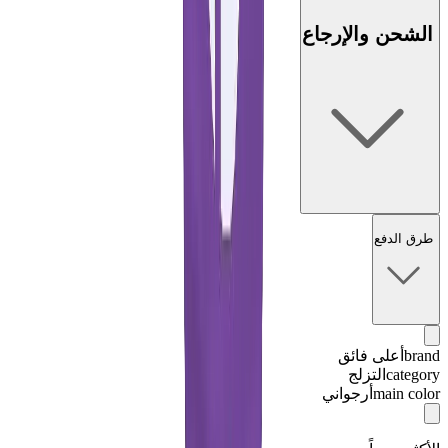
الشحن والإرجاع
طرق الدفع
brand
أعلى فائق
category
التزلج
main color
أرجواني