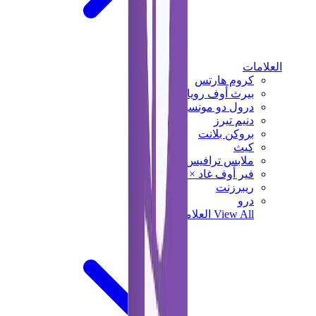
العلامات
كروم هارتس
بيرث أوف رويال تشايلد
درول دو مونسيور
دنيم تيرز
بروكن بلانت
كيث
ملابس ترافيس سكوت
فير أوف غاد × إيسنشالز
ريبرزنت
درو
View All
العلامات