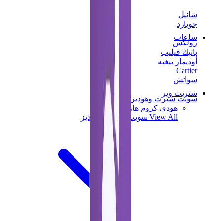
شانيل
جويارد
ساعات
رولكس
باتيك فيليب
أوديمار بيغيه
Cartier
سواتش
ستريت وير
سويت شيرت وهوديز
هودي كروم هارتس
View All
سويت شيرت وهوديز