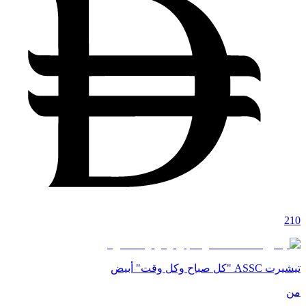
210
تيشيرت ASSC "كل صباح وكل وقت" أبيض
من