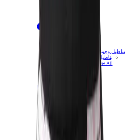
بناطيل وجوغرز وشورتات
بناطيل كروم هارتس
View All
بناطيل وجوغرز وشورتات