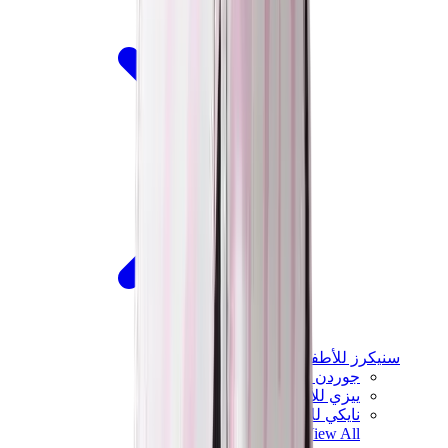
سنيكرز للأطفال
جوردن للأطفال
ييزي للأطفال
نايكي للأطفال
View All
سنيكرز للأطفال