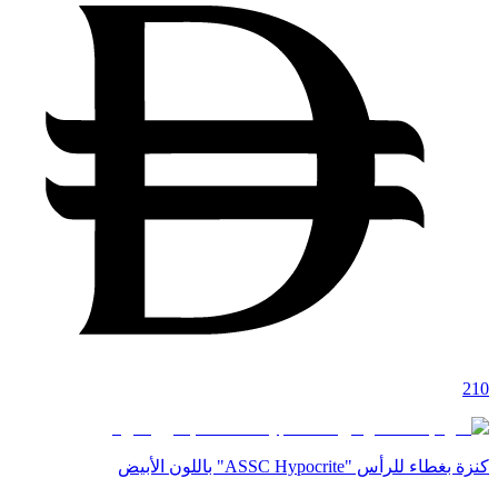
210
كنزة بغطاء للرأس "ASSC Hypocrite" باللون الأبيض