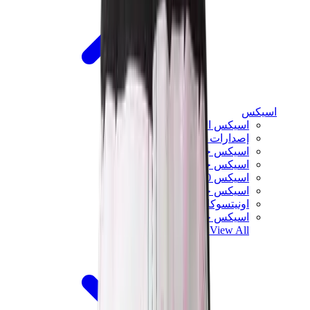
اسيكس
اسيكس الأكثر مبيعاً
إصدارات اسيكس الجديدة
اسيكس جل-كايانو
اسيكس جل-NYC
اسيكس GT-2160
اسيكس جل-1130
اونيتسوكا تايغر مكسيكو 66
اسيكس جل-نيمبوس
View All
اسيكس