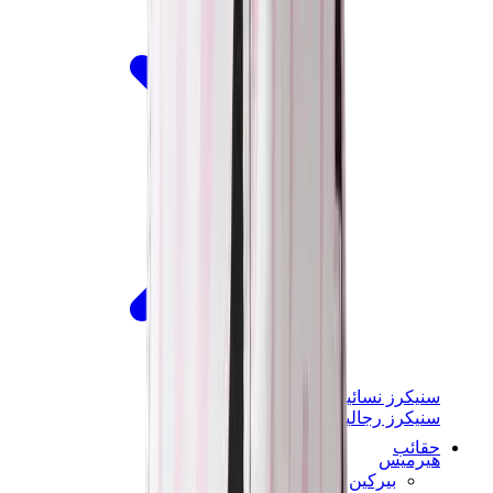
سنيكرز نسائية
سنيكرز رجالية
حقائب
هيرميس
بيركين