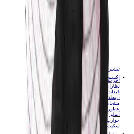
تيشيرتات
إكسسوارات
أحزمة
نظارات شمسية
قبعات وكاب
أربطة الأحذية
منتجات العناية بالسنيكرز
عطور
أساور
جوارب
سكيت بورد
مقتنيات