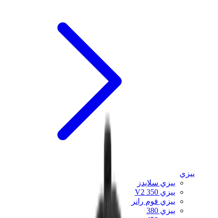
ييزي
ييزي سلايدز
ييزي 350 V2
ييزي فوم رانر
ييزي 380