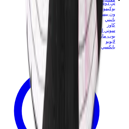
ني دوه
بوكيمون
ون بيس
بانيني
كاوز
سوني انجل
بوب مارت
لابوبو
بانكسي