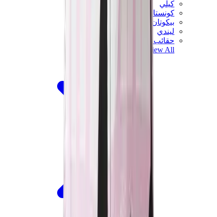
كيلي
كونستانس
بيكوتان
ليندي
حقائب هيرميس للرجال
View All
هيرميس