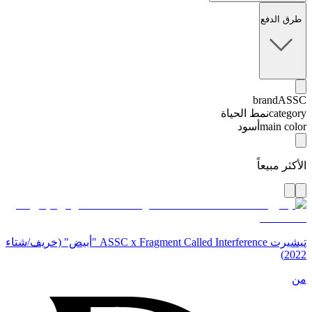
طرق الدفع
brand
ASSC
category
نمط الحياة
main color
أسود
الأكثر مبيعاً
تيشيرت ASSC x Fragment Called Interference "أبيض" (خريف/شتاء
2022)
من