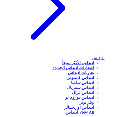
اديداس
اديداس الأكثر مبيعاً
إصدارات اديداس الجديدة
تعاونات اديداس
اديداس كامبوس
اديداس سامبا
اديداس سبيزيال
اديداس غزال
اديداس فوروم لو
ويلز بونر
اديداس اوريجينالز
View All
اديداس