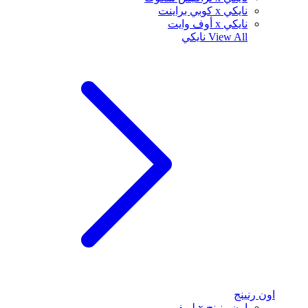
نايكي x كوبي براينت
نايكي x أوف وايت
View All
نايكي
اون رنينج
اون رنينج x لويفي