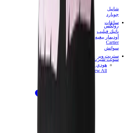
شانيل
جويارد
ساعات
رولكس
باتيك فيليب
أوديمار بيغيه
Cartier
سواتش
ستريت وير
سويت شيرت وهوديز
هودي كروم هارتس
View All
سويت شيرت وهوديز