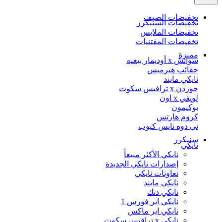
تخفيضات الصيف
تخفيضات السنيكرز
تخفيضات الملابس
تخفيضات المقتنيات
مميزة
سواتش x أوديمار بيغيه
حقائب هيرميس
نايكي مايند
جوردن x ترافيس سكوت
لويفي x اون
بوكيمون
كروم هارتس
ني دوه نايس كيوب
سنيكرز
نايكي
نايكي الأكثر مبيعاً
إصدارات نايكي الجديدة
تعاونات نايكي
نايكي مايند
نايكي دنك
نايكي اير فورس 1
نايكي اير ماكس
نايكي x ترافيس سكوت