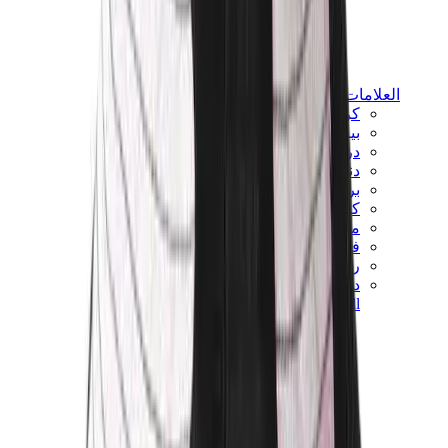
العلامات
كروم هارتس
بيرث أوف رويال تشايلد
درول دو مونسيور
دنيم تيرز
بروكن بلانت
كيث
ملابس ترافيس سكوت
فير أوف غاد × إيسنشالز
ريبرزنت
درو
View All
العلامات