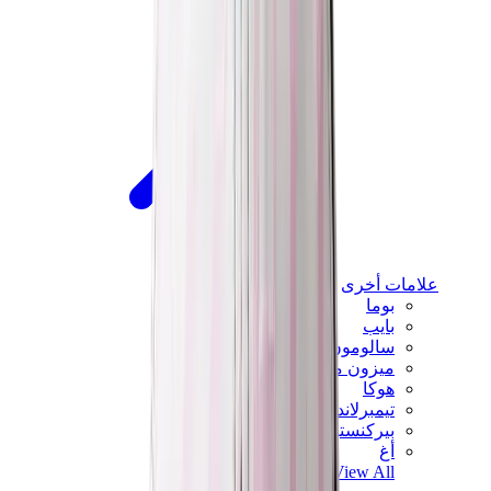
علامات أخرى
بوما
بايب
سالومون
ميزون ميهارا
هوكا
تيمبرلاند
بيركنستوك
أغ
View All
علامات أخرى