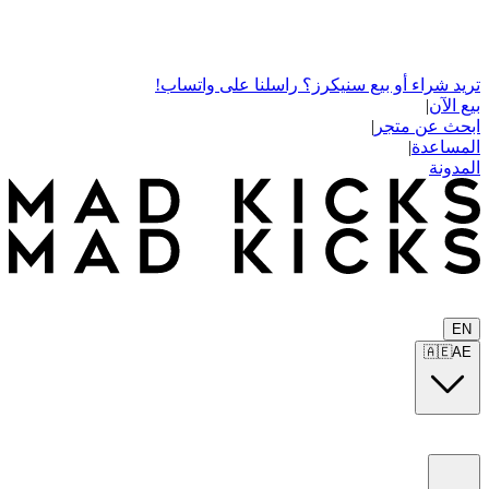
تريد شراء أو بيع سنيكرز؟ راسلنا على واتساب!
بيع الآن
|
ابحث عن متجر
|
المساعدة
|
المدونة
EN
🇦🇪
AE