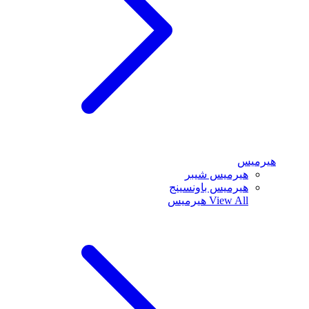
هيرميس
هيرميس شيبر
هيرميس باونسينج
View All
هيرميس