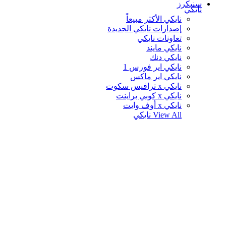
سنيكرز
نايكي
نايكي الأكثر مبيعاً
إصدارات نايكي الجديدة
تعاونات نايكي
نايكي مايند
نايكي دنك
نايكي اير فورس 1
نايكي اير ماكس
نايكي x ترافيس سكوت
نايكي x كوبي براينت
نايكي x أوف وايت
View All
نايكي