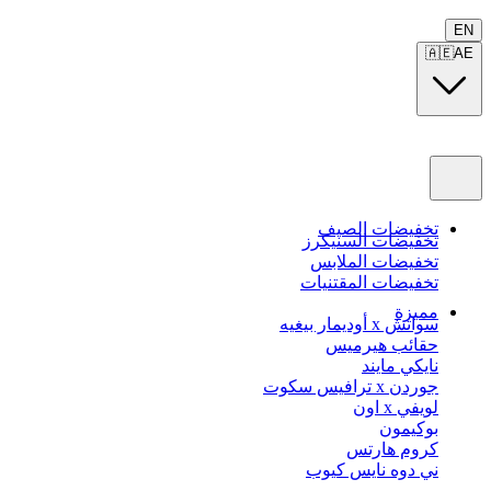
EN
🇦🇪
AE
تخفيضات الصيف
تخفيضات السنيكرز
تخفيضات الملابس
تخفيضات المقتنيات
مميزة
سواتش x أوديمار بيغيه
حقائب هيرميس
نايكي مايند
جوردن x ترافيس سكوت
لويفي x اون
بوكيمون
كروم هارتس
ني دوه نايس كيوب