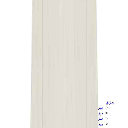
ييزي
ييزي سلايدز
ييزي 350 V2
ييزي فوم رانر
ييزي 380