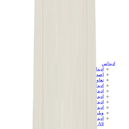
اديداس
اديداس الأكثر مبيعاً
إصدارات اديداس الجديدة
تعاونات اديداس
اديداس كامبوس
اديداس سامبا
اديداس سبيزيال
اديداس غزال
اديداس فوروم لو
ويلز بونر
اديداس اوريجينالز
View All
اديداس