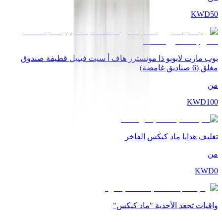
KWD
50
بوب مارت لابوبو ذا مونسترز هاف أ سيت فينيل قطيفة صندوق
مغلق (6 صناديق غامضة)
من
KWD
100
تغليف هدايا ماد كيكس الفاخر
من
KWD
0
واقيات تجعد الأحذية "ماد كيكس"