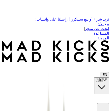
تريد شراء أو بيع سنيكرز؟ راسلنا على واتساب!
بيع الآن
|
ابحث عن متجر
|
المساعدة
|
المدونة
EN
🇦🇪
AE