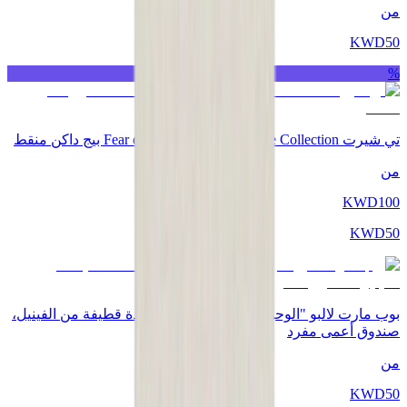
من
KWD
50
%
تي شيرت Fear of God x Essentials Core Collection بيج داكن منقط
من
KWD
100
KWD
50
بوب مارت لالبو "الوحوش - ماكرون لذيذ" قلادة قطيفة من الفينيل،
صندوق أعمى مفرد
من
KWD
50