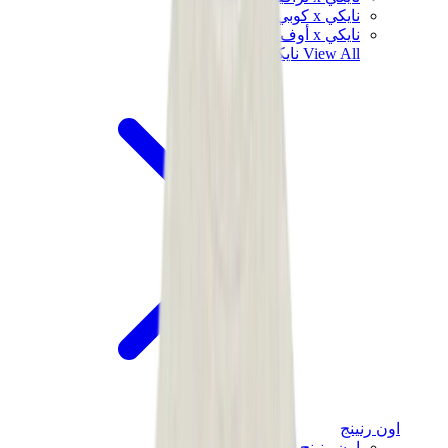
نايكي x كوبي براينت
نايكي x أوف وايت
View All
نايكي
اون رنينج
اون رنينج x لويفي