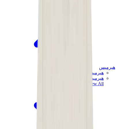
هيرميس
هيرميس شيبر
هيرميس باونسينج
View All
هيرميس