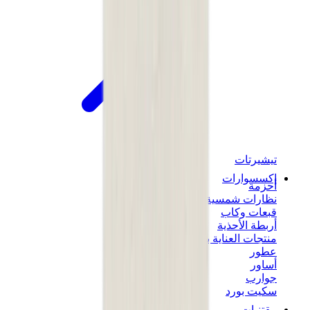
تيشيرتات
إكسسوارات
أحزمة
نظارات شمسية
قبعات وكاب
أربطة الأحذية
منتجات العناية بالسنيكرز
عطور
أساور
جوارب
سكيت بورد
مقتنيات