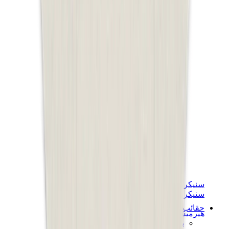
سنيكرز نسائية
سنيكرز رجالية
حقائب
هيرميس
بيركين