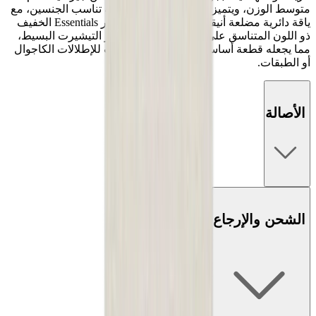
متوسط الوزن، ويتميز بقصة فضفاضة ومربعة تناسب الجنسين، مع
ياقة دائرية مضلعة أنيقة وأكتاف منسدلة. شعار Essentials الخفيف
ذو اللون المتناسق على الصدر يرفع من مظهر التيشيرت البسيط،
مما يجعله قطعة أساسية متعددة الاستخدامات للإطلالات الكاجوال
أو الطبقات.
الأصالة
الشحن والإرجاع