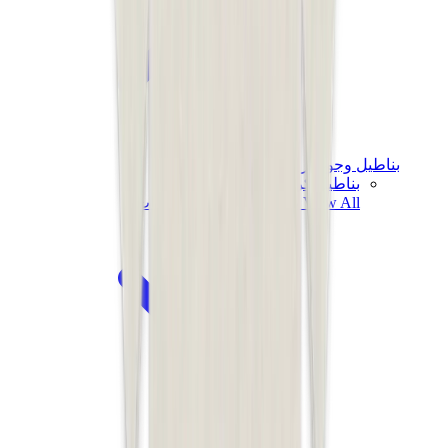
بناطيل وجوغرز وشورتات
بناطيل كروم هارتس
View All
بناطيل وجوغرز وشورتات