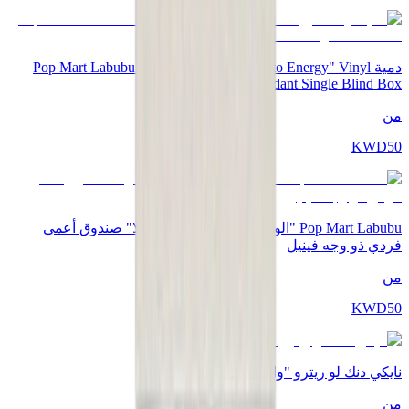
دمية Pop Mart Labubu "The Monsters - Big into Energy" Vinyl
Plush Pendant Single Blind Box
من
KWD
50
Pop Mart Labubu "الوحوش - سلسلة كوكاكولا" صندوق أعمى
فردي ذو وجه فينيل
من
KWD
50
نايكي دنك لو ريترو "وايت بلاك باندا"
من