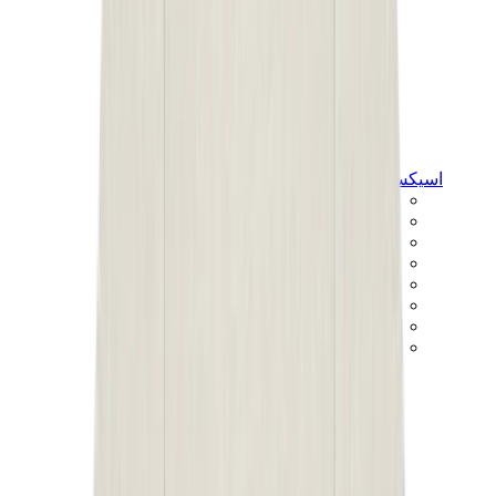
اسيكس
اسيكس الأكثر مبيعاً
إصدارات اسيكس الجديدة
اسيكس جل-كايانو
اسيكس جل-NYC
اسيكس GT-2160
اسيكس جل-1130
اونيتسوكا تايغر مكسيكو 66
اسيكس جل-نيمبوس
View All
اسيكس