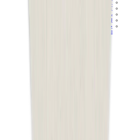
كيلي
كونستانس
بيكوتان
ليندي
حقائب هيرميس للرجال
View All
هيرميس