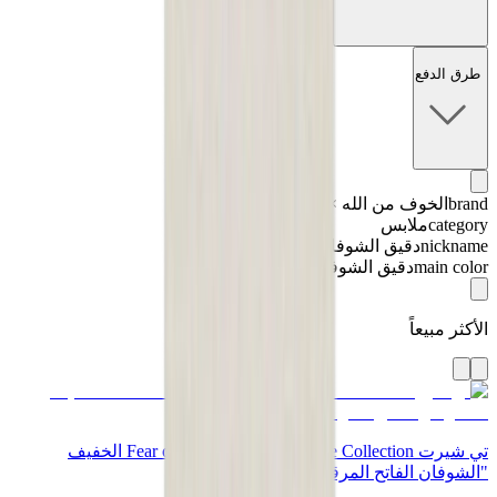
طرق الدفع
brand
الخوف من الله × أساسيات
category
ملابس
nickname
دقيق الشوفان
main color
دقيق الشوفان
الأكثر مبيعاً
تي شيرت Fear of God x Essentials Core Collection الخفيف
"الشوفان الفاتح المرقش"