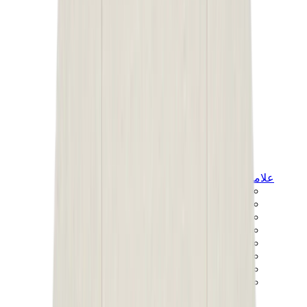
علامات أخرى
بوما
بايب
سالومون
ميزون ميهارا
هوكا
تيمبرلاند
بيركنستوك
أغ
View All
علامات أخرى