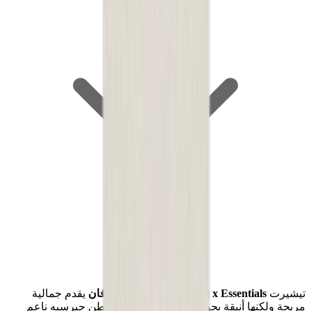
تيشيرت
Fear of God x Essentials بلون الشوفان
يقدم جمالية
مريحة ولكنها أنيقة بجودة عالية. مصنوع من قطن جيرسيه ناعم