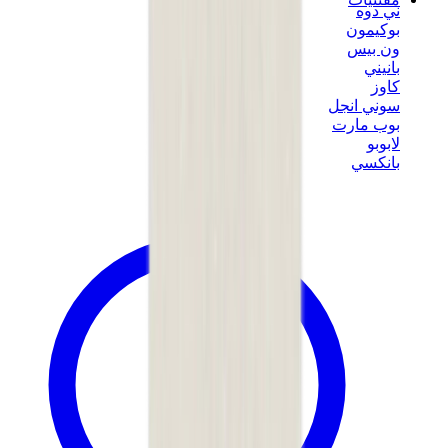
ني دوه
بوكيمون
ون بيس
بانيني
كاوز
سوني انجل
بوب مارت
لابوبو
بانكسي