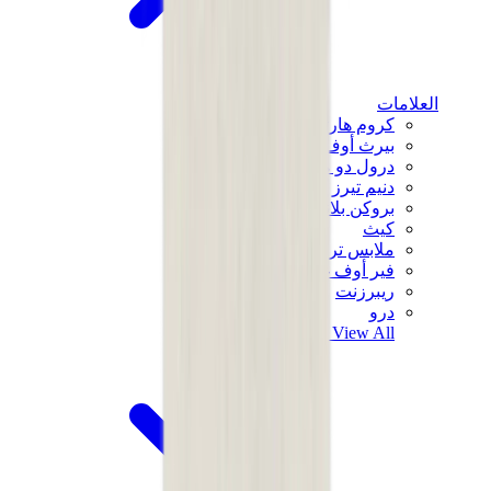
العلامات
كروم هارتس
بيرث أوف رويال تشايلد
درول دو مونسيور
دنيم تيرز
بروكن بلانت
كيث
ملابس ترافيس سكوت
فير أوف غاد × إيسنشالز
ريبرزنت
درو
View All
العلامات