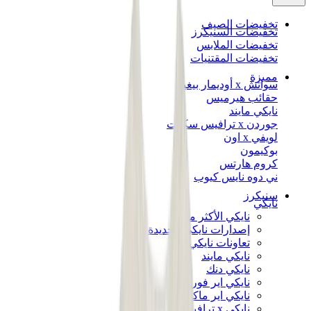
تخفيضات الصيف
تخفيضات السنيكرز
تخفيضات الملابس
تخفيضات المقتنيات
مميزة
سواتش x أوديمار بيغيه
حقائب هيرميس
نايكي مايند
جوردن x ترافيس سكوت
لويفي x اون
بوكيمون
كروم هارتس
ني دوه نايس كيوب
سنيكرز
نايكي
نايكي الأكثر مبيعاً
إصدارات نايكي الجديدة
تعاونات نايكي
نايكي مايند
نايكي دنك
نايكي اير فورس 1
نايكي اير ماكس
نايكي x ترافيس سكوت