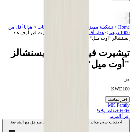
Home
>
تشكيلة مميزة
>
ستريت وير
>
تيشيرتات
>
هدايا أقل من
1000 درهم
>
هدايا أقل من 2000 درهم
>
تيشيرت فير أوف غاد
إيسنشالز "أوت ميل"
تيشيرت فير أوف غاد إيسنشالز
"أوت ميل"
من
KWD
100
اختر مقاسك
MK Family
+
600
+نقاط ولاء!
اقرأ المزيد
4 دفعات بدون فوائد بقيمة
50
KWD
. بدون رسوم. متوافق مع الشريعة.
اعرف المزيد