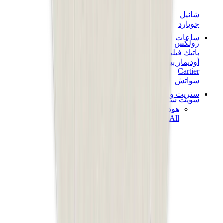
شانيل
جويارد
ساعات
رولكس
باتيك فيليب
أوديمار بيغيه
Cartier
سواتش
ستريت وير
سويت شيرت وهوديز
هودي كروم هارتس
View All
سويت شيرت وهوديز