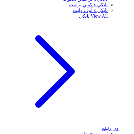
نايكي x كوبي براينت
نايكي x أوف وايت
View All
نايكي
اون رنينج
اون رنينج x لويفي