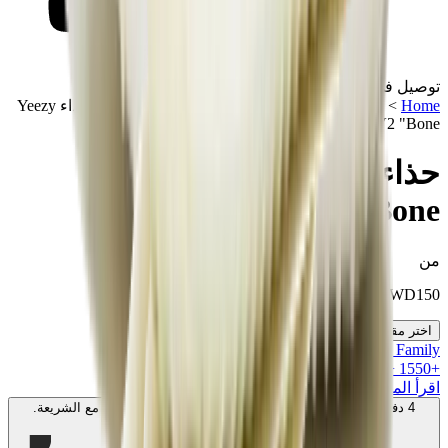
توصيل في نفس اليوم
Home
>
تشكيلة مميزة
>
سنيكرز
>
ييزي بوست 350
>
حذاء Yeezy
Boost 350 V2 "Bone"
حذاء Yeezy Boost 350 V2
"Bone"
من
KWD
150
اختر مقاسك
MK Family
+
1550
+نقاط ولاء!
اقرأ المزيد
4 دفعات بدون فوائد بقيمة
50
KWD
. بدون رسوم. متوافق مع الشريعة.
اعرف المزيد