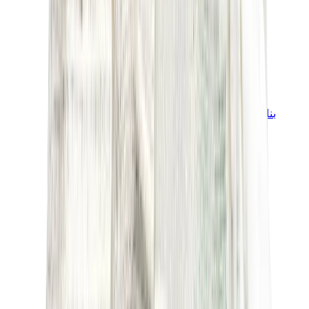
بناطيل وجوغرز وشورتات
بناطيل كروم هارتس
View All
بناطيل وجوغرز وشورتات