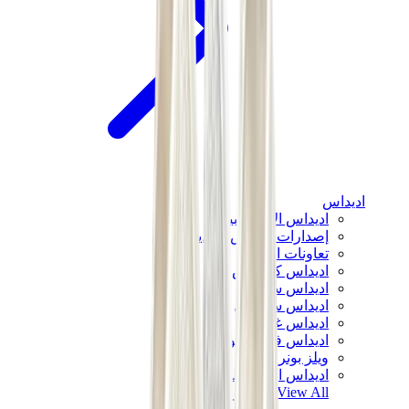
اديداس
اديداس الأكثر مبيعاً
إصدارات اديداس الجديدة
تعاونات اديداس
اديداس كامبوس
اديداس سامبا
اديداس سبيزيال
اديداس غزال
اديداس فوروم لو
ويلز بونر
اديداس اوريجينالز
View All
اديداس