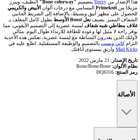
هذا الإصدار من
Yeezy
بتصميم
"Bone colorway"
النظيف، ويبرز
مزيجًا من
Primeknit
المسامي مع درجات ألوان
الأبيض والكريمي
للحصول على مظهر أنيق وبسيط، بالإضافة إلى الشريط الجانبي
الشفاف المميز. يضيف
نعل Boost الأوسط
بطول كامل المغلف بـ
غلاف مطاطي شبه شفاف
لمسة عصرية إلى التصميم الأيقوني، مما
يوفر راحة لا مثيل لها وعودة للطاقة للارتداء طوال اليوم. مثالي
لأولئك الذين يقدرون البساطة مع لمسة عصرية، تعكس هذه الأحذية
التزام
كاني ويست
بالتصميم والوظيفة المستقبلية. اطلع عليه في
Mad Kicks
وارتقِ بمستوى أناقتك.
تاريخ الإصدار
: 21 مارس 2022
نظام الألوان
: Bone/Bone/Bone
رمز المنتج
: HQ6316
الأصالة