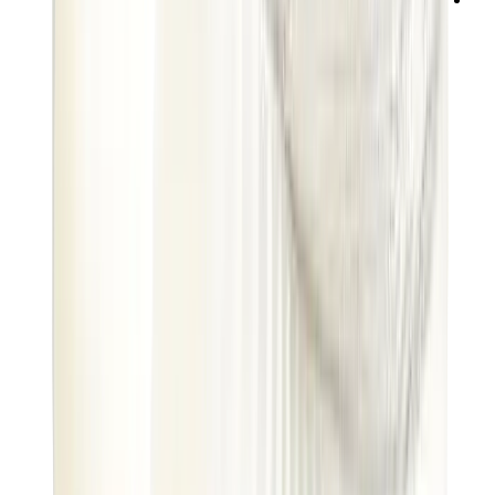
ني دوه
بوكيمون
ون بيس
بانيني
كاوز
سوني انجل
بوب مارت
لابوبو
بانكسي