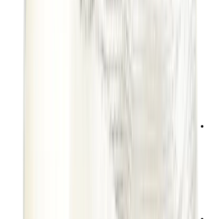
تيشيرتات
إكسسوارات
أحزمة
نظارات شمسية
قبعات وكاب
أربطة الأحذية
منتجات العناية بالسنيكرز
عطور
أساور
جوارب
سكيت بورد
مقتنيات