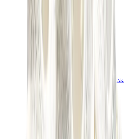
علامات أخرى
بوما
بايب
سالومون
ميزون ميهارا
هوكا
تيمبرلاند
بيركنستوك
أغ
View All
علامات أخرى