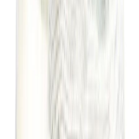
العلامات
كروم هارتس
بيرث أوف رويال تشايلد
درول دو مونسيور
دنيم تيرز
بروكن بلانت
كيث
ملابس ترافيس سكوت
فير أوف غاد × إيسنشالز
ريبرزنت
درو
View All
العلامات