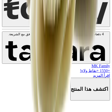
4 دفعات بدون فوائد بقيمة
50
KWD
. بدون رسوم. متوافق مع الشريعة.
اعرف المزيد
MK Family
+
1550
+نقاط ولاء!
اقرأ المزيد
اكتشف هذا المنتج