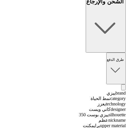
الشحن والإرجاع
طرق الدفع
brand
ييزي
category
نمط الحياة
technology
يعزز
designer
كاني ويست
silhouette
ييزي بوست 350
nickname
عظم
upper material
برايمكنت