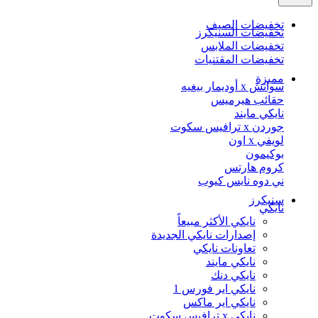
تخفيضات الصيف
تخفيضات السنيكرز
تخفيضات الملابس
تخفيضات المقتنيات
مميزة
سواتش x أوديمار بيغيه
حقائب هيرميس
نايكي مايند
جوردن x ترافيس سكوت
لويفي x اون
بوكيمون
كروم هارتس
ني دوه نايس كيوب
سنيكرز
نايكي
نايكي الأكثر مبيعاً
إصدارات نايكي الجديدة
تعاونات نايكي
نايكي مايند
نايكي دنك
نايكي اير فورس 1
نايكي اير ماكس
نايكي x ترافيس سكوت