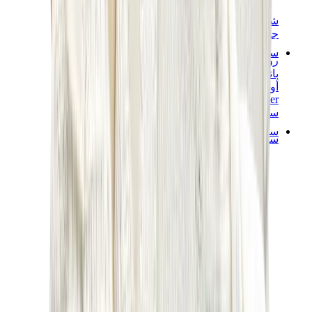
شانيل
جويارد
ساعات
رولكس
باتيك فيليب
أوديمار بيغيه
Cartier
سواتش
ستريت وير
سويت شيرت وهوديز
هودي كروم هارتس
View All
سويت شيرت وهوديز