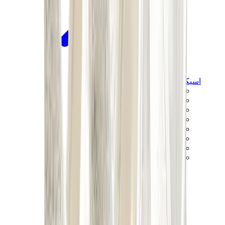
اسيكس
اسيكس الأكثر مبيعاً
إصدارات اسيكس الجديدة
اسيكس جل-كايانو
اسيكس جل-NYC
اسيكس GT-2160
اسيكس جل-1130
اونيتسوكا تايغر مكسيكو 66
اسيكس جل-نيمبوس
View All
اسيكس