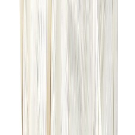
كيلي
كونستانس
بيكوتان
ليندي
حقائب هيرميس للرجال
View All
هيرميس