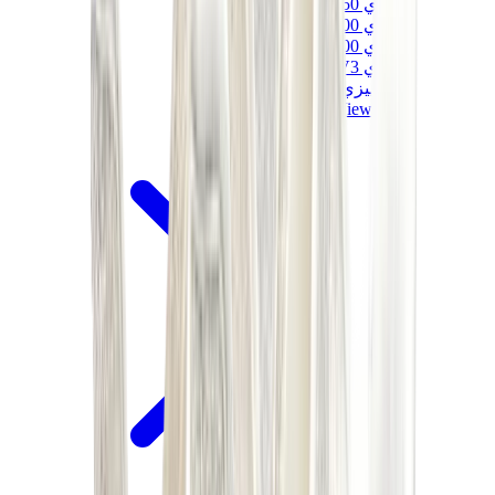
ييزي 450
ييزي 500
ييزي 700
ييزي V3
اير ييزي
View All
ييزي