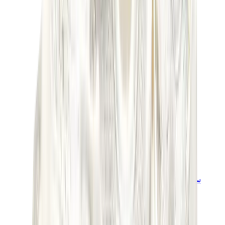
سنيكرز للأطفال
جوردن للأطفال
ييزي للأطفال
نايكي للأطفال
View All
سنيكرز للأطفال