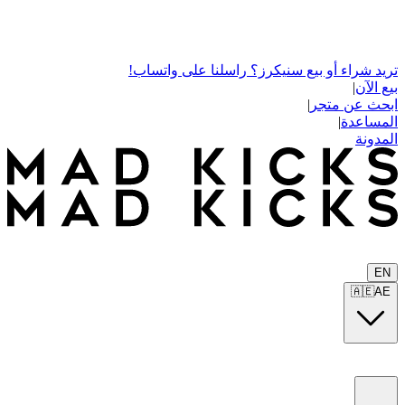
تريد شراء أو بيع سنيكرز؟ راسلنا على واتساب!
بيع الآن
|
ابحث عن متجر
|
المساعدة
|
المدونة
EN
🇦🇪
AE