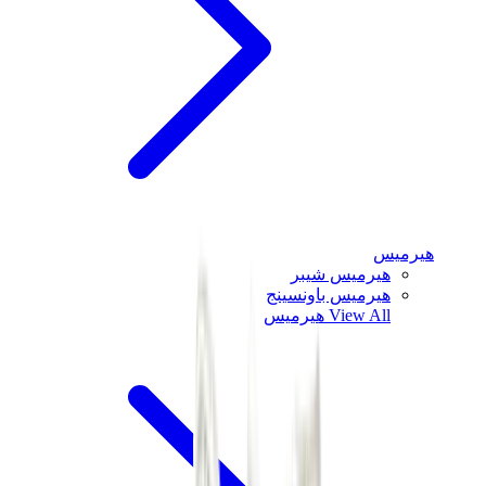
هيرميس
هيرميس شيبر
هيرميس باونسينج
View All
هيرميس