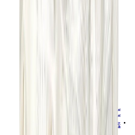
سنيكرز نسائية
سنيكرز رجالية
حقائب
هيرميس
بيركين