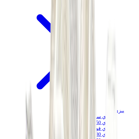
ييزي
ييزي سلايدز
ييزي 350 V2
ييزي فوم رانر
ييزي 380