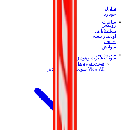
شانيل
جويارد
ساعات
رولكس
باتيك فيليب
أوديمار بيغيه
Cartier
سواتش
ستريت وير
سويت شيرت وهوديز
هودي كروم هارتس
View All
سويت شيرت وهوديز