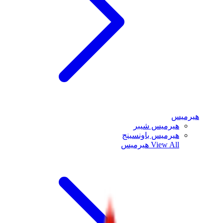
هيرميس
هيرميس شيبر
هيرميس باونسينج
View All
هيرميس