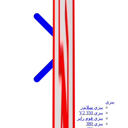
ييزي
ييزي سلايدز
ييزي 350 V2
ييزي فوم رانر
ييزي 380