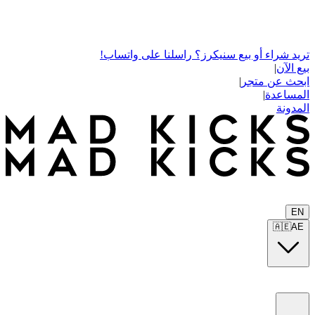
تريد شراء أو بيع سنيكرز؟ راسلنا على واتساب!
بيع الآن
|
ابحث عن متجر
|
المساعدة
|
المدونة
EN
🇦🇪
AE