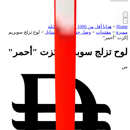
Home
>
هدايا أقل من 1000 درهم
>
تشكيلة
مميزة
>
مقتنيات
>
وصل حديثاً
>
لايف ستايل
>
لوح تزلج سوبريم
إكزت "أحمر"
لوح تزلج سوبريم إكزت "أحمر"
من