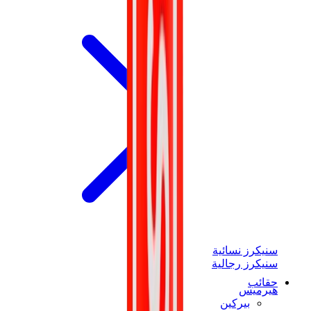
سنيكرز نسائية
سنيكرز رجالية
حقائب
هيرميس
بيركين