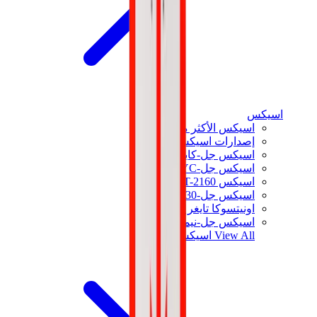
اسيكس
اسيكس الأكثر مبيعاً
إصدارات اسيكس الجديدة
اسيكس جل-كايانو
اسيكس جل-NYC
اسيكس GT-2160
اسيكس جل-1130
اونيتسوكا تايغر مكسيكو 66
اسيكس جل-نيمبوس
View All
اسيكس