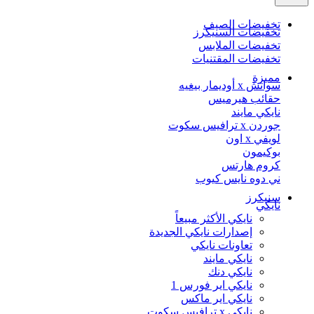
تخفيضات الصيف
تخفيضات السنيكرز
تخفيضات الملابس
تخفيضات المقتنيات
مميزة
سواتش x أوديمار بيغيه
حقائب هيرميس
نايكي مايند
جوردن x ترافيس سكوت
لويفي x اون
بوكيمون
كروم هارتس
ني دوه نايس كيوب
سنيكرز
نايكي
نايكي الأكثر مبيعاً
إصدارات نايكي الجديدة
تعاونات نايكي
نايكي مايند
نايكي دنك
نايكي اير فورس 1
نايكي اير ماكس
نايكي x ترافيس سكوت