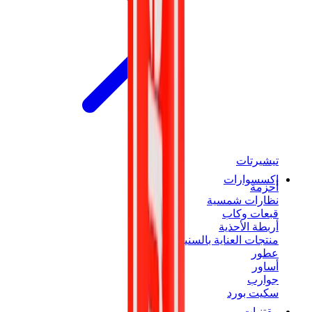
تيشيرتات
إكسسوارات
أحزمة
نظارات شمسية
قبعات وكاب
أربطة الأحذية
منتجات العناية بالسنيكرز
عطور
أساور
جوارب
سكيت بورد
مقتنيات