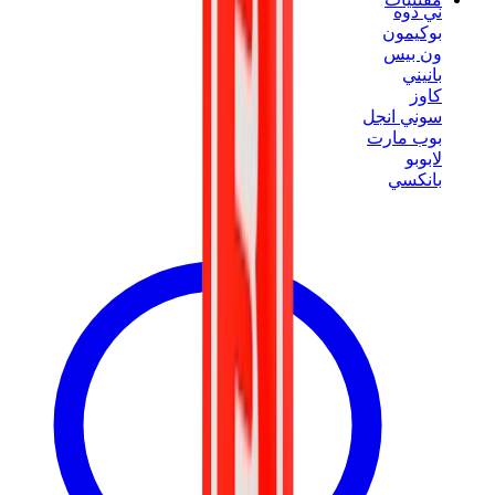
ني دوه
بوكيمون
ون بيس
بانيني
كاوز
سوني انجل
بوب مارت
لابوبو
بانكسي