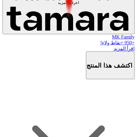
اعرف المزيد
MK Family
+
950
+نقاط ولاء!
اقرأ المزيد
اكتشف هذا المنتج