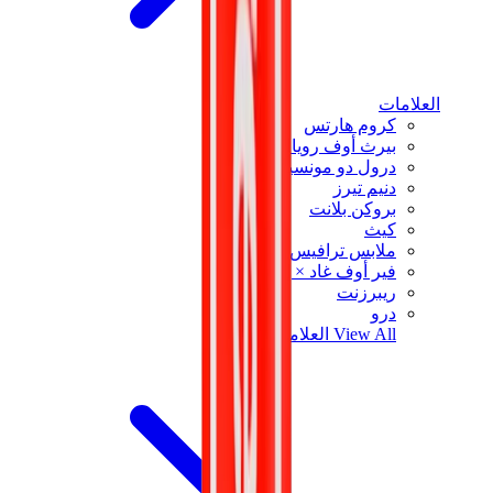
العلامات
كروم هارتس
بيرث أوف رويال تشايلد
درول دو مونسيور
دنيم تيرز
بروكن بلانت
كيث
ملابس ترافيس سكوت
فير أوف غاد × إيسنشالز
ريبرزنت
درو
View All
العلامات