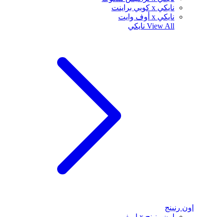
نايكي x كوبي براينت
نايكي x أوف وايت
View All
نايكي
اون رنينج
اون رنينج x لويفي