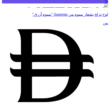
%
لوح تزلج بشعار مموه من Supreme "مموه أزرق"
من