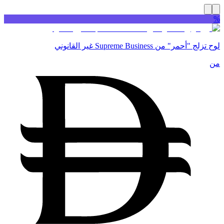
%
لوح تزلج "أحمر" من Supreme Business غير القانوني
من