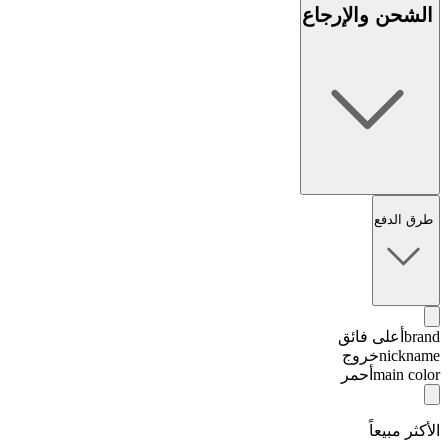
الشحن والإرجاع
طرق الدفع
brand
أعلى فائق
nickname
خروج
main color
أحمر
الأكثر مبيعاً