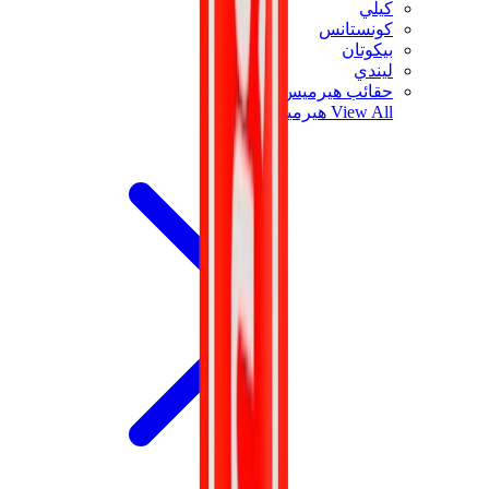
كيلي
كونستانس
بيكوتان
ليندي
حقائب هيرميس للرجال
View All
هيرميس