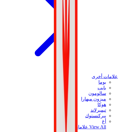
علامات أخرى
بوما
بايب
سالومون
ميزون ميهارا
هوكا
تيمبرلاند
بيركنستوك
أغ
View All
علامات أخرى