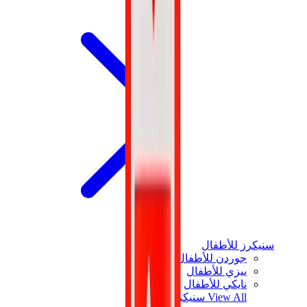
سنيكرز للأطفال
جوردن للأطفال
ييزي للأطفال
نايكي للأطفال
View All
سنيكرز للأطفال