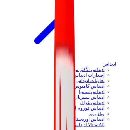
اديداس
اديداس الأكثر مبيعاً
إصدارات اديداس الجديدة
تعاونات اديداس
اديداس كامبوس
اديداس سامبا
اديداس سبيزيال
اديداس غزال
اديداس فوروم لو
ويلز بونر
اديداس اوريجينالز
View All
اديداس