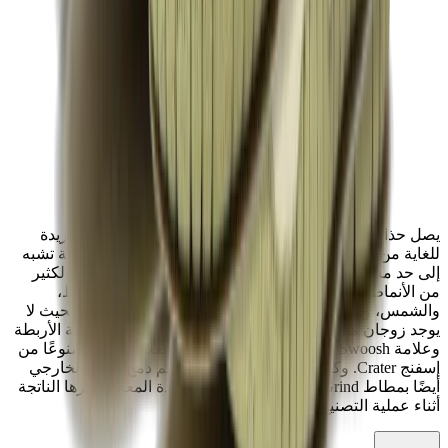
يصل حذاء Lemon Wash Community Garden بلوحة ألوان فريدة
للغاية من الأزرق والوردي، ويتميز بتركيبة دينيم صديقة للبيئة تشبه
إلى حد ما حذاء Travis Scott x Nike SB Dunk Low. مزين بالكثير
من الأنماط والصور المختلفة بما في ذلك تأثيرات صبغ وربط،
والشمس، والنجوم، التصميم غير المتطابق فريد لكل زوج بحيث لا
يوجد زوجان متطابقان تمامًا. تتخلل الألوان الصفراء الناعمة الأربطة
وعلامة Nike Swoosh، وفي الأسفل، ستجد نعلًا أوسطًا مصنوعًا من
إسفنج Crater. وكأن هذا لم يكن كافيًا، فقد تم دمج النعل الخارجي
أيضًا بمطاط Nike Grind المصنوع من الخردة المعاد تدويرها الناتجة
أثناء عملية التصنيع.