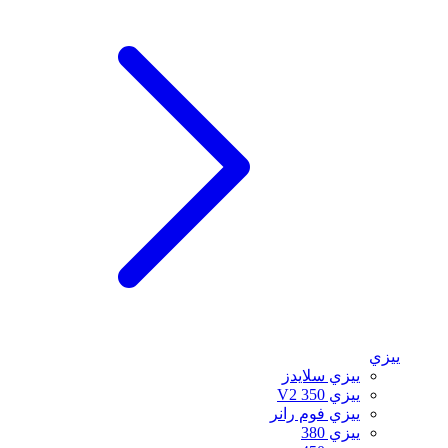
ييزي
ييزي سلايدز
ييزي 350 V2
ييزي فوم رانر
ييزي 380