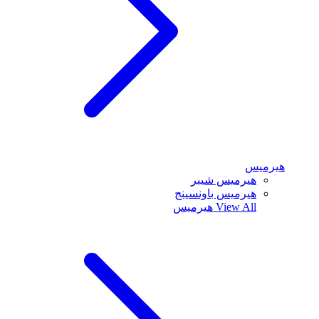
هيرميس
هيرميس شيبر
هيرميس باونسينج
View All
هيرميس