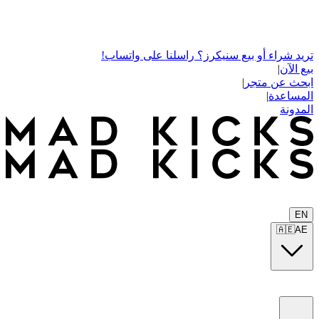
تريد شراء أو بيع سنيكرز؟ راسلنا على واتساب!
بيع الآن
|
ابحث عن متجر
|
المساعدة
|
المدونة
EN
🇦🇪
AE