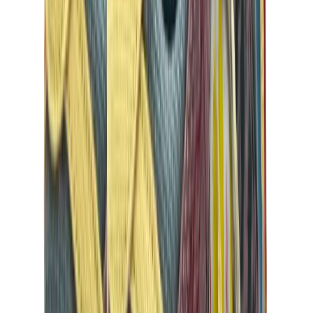
كيلي
كونستانس
بيكوتان
ليندي
حقائب هيرميس للرجال
View All
هيرميس