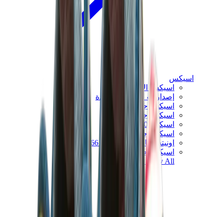
اسيكس
اسيكس الأكثر مبيعاً
إصدارات اسيكس الجديدة
اسيكس جل-كايانو
اسيكس جل-NYC
اسيكس GT-2160
اسيكس جل-1130
اونيتسوكا تايغر مكسيكو 66
اسيكس جل-نيمبوس
View All
اسيكس