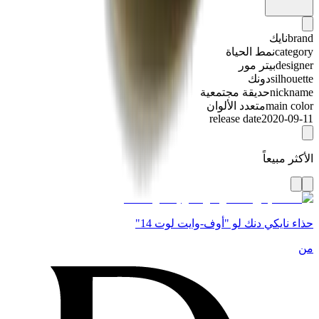
brand
نايك
category
نمط الحياة
designer
بيتر مور
silhouette
دونك
nickname
حديقة مجتمعية
main color
متعدد الألوان
release date
2020-09-11
الأكثر مبيعاً
حذاء نايكي دنك لو "أوف-وايت لوت 14"
من