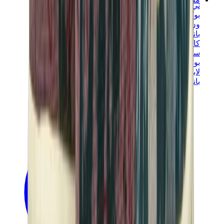
ني دوه
بوكيمون
ون بيس
بانيني
كاوز
سوني انجل
بوب مارت
لابوبو
بانكسي