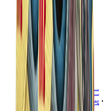
سنيكرز نسائية
سنيكرز رجالية
حقائب
هيرميس
بيركين