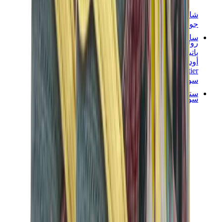
شانيل
جويارد
ساعات
رولكس
باتيك فيليب
أوديمار بيغيه
Cartier
سواتش
ستريت وير
سويت شيرت وهوديز
هودي كروم هارتس
View All
سويت شيرت وهوديز