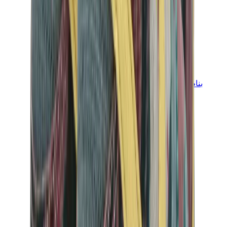
بناطيل وجوغرز وشورتات
بناطيل كروم هارتس
View All
بناطيل وجوغرز وشورتات