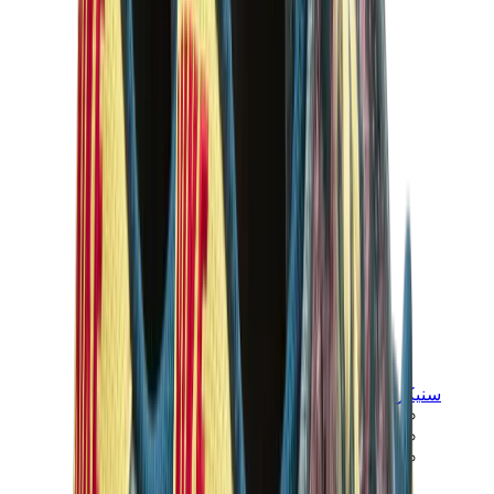
سنيكرز للأطفال
جوردن للأطفال
ييزي للأطفال
نايكي للأطفال
View All
سنيكرز للأطفال