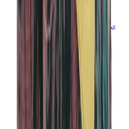
العلامات
كروم هارتس
بيرث أوف رويال تشايلد
درول دو مونسيور
دنيم تيرز
بروكن بلانت
كيث
ملابس ترافيس سكوت
فير أوف غاد × إيسنشالز
ريبرزنت
درو
View All
العلامات