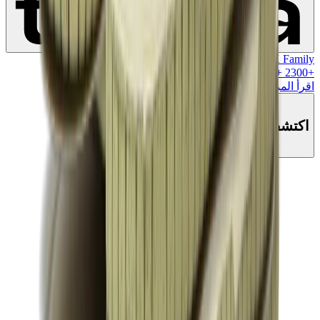
MK Family
+
2300
+نقاط ولاء!
اقرأ المزيد
اكتشف هذا المنتج