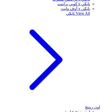
نايكي x كوبي براينت
نايكي x أوف وايت
View All
نايكي
اون رنينج
اون رنينج x لويفي