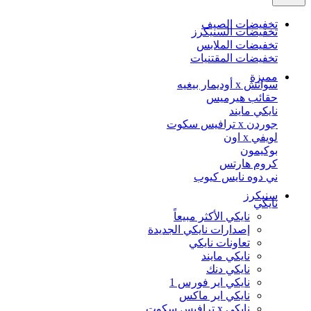
تخفيضات الصيف
تخفيضات السنيكرز
تخفيضات الملابس
تخفيضات المقتنيات
مميزة
سواتش x أوديمار بيغيه
حقائب هيرميس
نايكي مايند
جوردن x ترافيس سكوت
لويفي x اون
بوكيمون
كروم هارتس
ني دوه نايس كيوب
سنيكرز
نايكي
نايكي الأكثر مبيعاً
إصدارات نايكي الجديدة
تعاونات نايكي
نايكي مايند
نايكي دنك
نايكي اير فورس 1
نايكي اير ماكس
نايكي x ترافيس سكوت