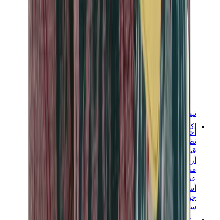
تيشيرتات
إكسسوارات
أحزمة
نظارات شمسية
قبعات وكاب
أربطة الأحذية
منتجات العناية بالسنيكرز
عطور
أساور
جوارب
سكيت بورد
مقتنيات