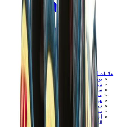
علامات أخرى
بوما
بايب
سالومون
ميزون ميهارا
هوكا
تيمبرلاند
بيركنستوك
أغ
View All
علامات أخرى