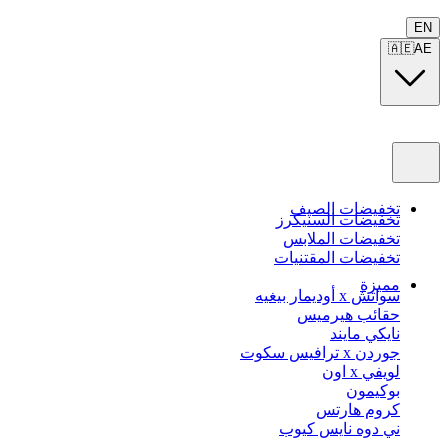
EN
🇦🇪
AE
تخفيضات الصيف
تخفيضات السنيكرز
تخفيضات الملابس
تخفيضات المقتنيات
مميزة
سواتش x أوديمار بيغيه
حقائب هيرميس
نايكي مايند
جوردن x ترافيس سكوت
لويفي x اون
بوكيمون
كروم هارتس
ني دوه نايس كيوب