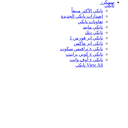
سنيكرز
نايكي
نايكي الأكثر مبيعاً
إصدارات نايكي الجديدة
تعاونات نايكي
نايكي مايند
نايكي دنك
نايكي اير فورس 1
نايكي اير ماكس
نايكي x ترافيس سكوت
نايكي x كوبي براينت
نايكي x أوف وايت
View All
نايكي