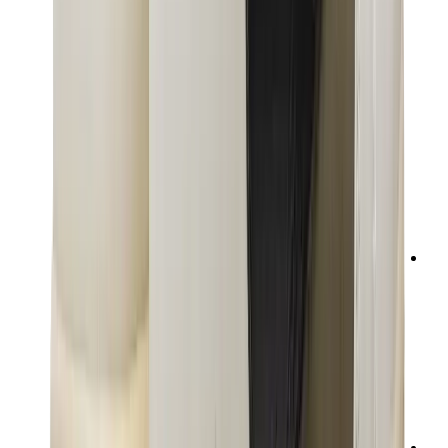
تيشيرتات
إكسسوارات
أحزمة
نظارات شمسية
قبعات وكاب
أربطة الأحذية
منتجات العناية بالسنيكرز
عطور
أساور
جوارب
سكيت بورد
مقتنيات