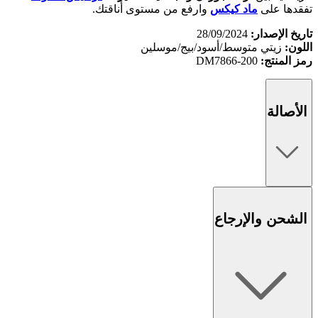
تفقدها على
ماد كيكس
وارفع من مستوى أناقتك.
تاريخ الإصدار:
28/09/2024
اللون:
زيتي متوسط/أسود/بيج/موسلين
رمز المنتج:
DM7866-200
الأصالة
الشحن والإرجاع