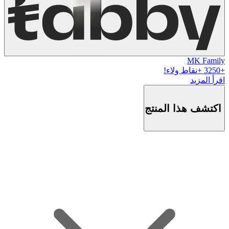
MK Family
+
3250
+نقاط ولاء!
اقرأ المزيد
اكتشف هذا المنتج