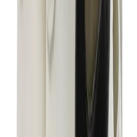
بناطيل وجوغرز وشورتات
بناطيل كروم هارتس
View All
بناطيل وجوغرز وشورتات