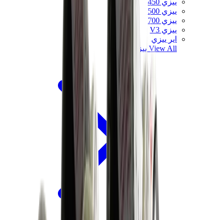
ييزي 450
ييزي 500
ييزي 700
ييزي V3
اير ييزي
View All
ييزي