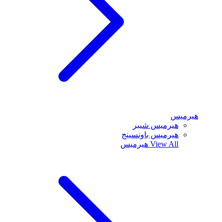
هيرميس
هيرميس شيبر
هيرميس باونسينج
View All
هيرميس