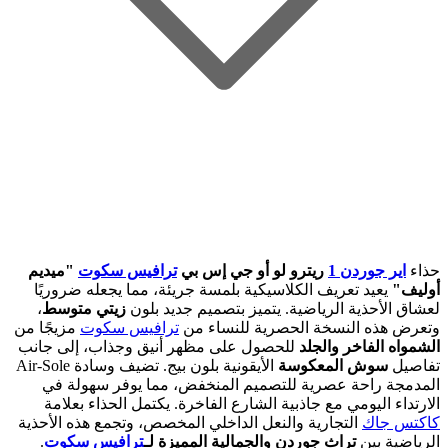
حذاء
اير جوردن 1
ريترو لو أو جي إس بي
ترافيس سكوت
"ميديم
أوليف"
يعيد تعريف الكلاسيكية بلمسة جريئة، مما يجعله ضروريًا
لعشاق الأحذية الرياضية. يتميز بتصميم جديد بلون
زيتي متوسط
،
وتعرض هذه النسخة الحصرية للنساء من
ترافيس سكوت
مزيجًا من
الشمواه الفاخر والجلد
للحصول على مظهر أنيق وجذاب، إلى جانب
تفاصيل
سوش المعكوسة
الأيقونية بلون بيج. تضيف وسادة Air-Sole
المدمجة راحة عصرية للتصميم المنخفض، مما يوفر سهولة في
الارتداء اليومي مع جاذبية الشارع الفاخرة. يكتمل الحذاء بعلامة
كاكتس جاك
التجارية والنعل الداخلي المخصص، وتجمع هذه الأحذية
الرياضية بين
تراث جوردن والجمالية المميزة لـ
ترافيس سكوت
.