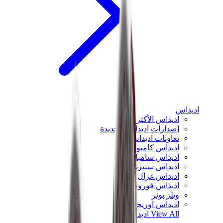
اديداس
اديداس الأكثر مبيعاً
إصدارات اديداس الجديدة
تعاونات اديداس
اديداس كامبوس
اديداس سامبا
اديداس سبيزيال
اديداس غزال
اديداس فوروم لو
ويلز بونر
اديداس اوريجينالز
View All
اديداس