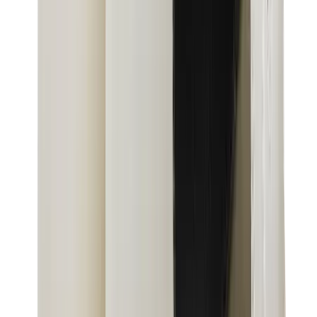
العلامات
كروم هارتس
بيرث أوف رويال تشايلد
درول دو مونسيور
دنيم تيرز
بروكن بلانت
كيث
ملابس ترافيس سكوت
فير أوف غاد × إيسنشالز
ريبرزنت
درو
View All
العلامات