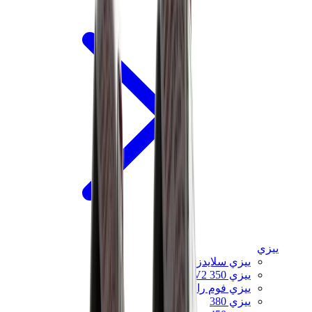
ييزي
ييزي سلايدز
ييزي 350 V2
ييزي فوم رانر
ييزي 380