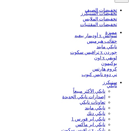
تخفيضات الصيف
تخفيضات السنيكرز
تخفيضات الملابس
تخفيضات المقتنيات
مميزة
سواتش x أوديمار بيغيه
حقائب هيرميس
نايكي مايند
جوردن x ترافيس سكوت
لويفي x اون
بوكيمون
كروم هارتس
ني دوه نايس كيوب
سنيكرز
نايكي
نايكي الأكثر مبيعاً
إصدارات نايكي الجديدة
تعاونات نايكي
نايكي مايند
نايكي دنك
نايكي اير فورس 1
نايكي اير ماكس
نايكي x ترافيس سكوت