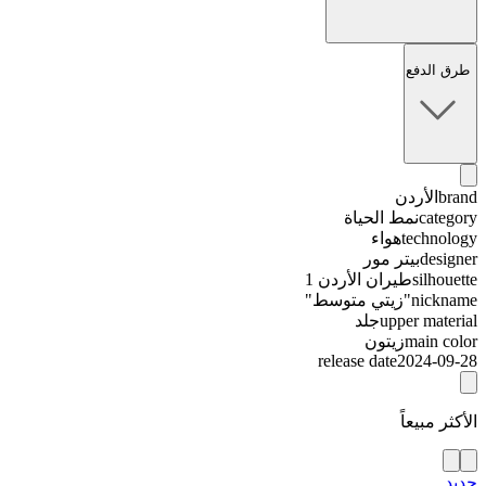
طرق الدفع
brand
الأردن
category
نمط الحياة
technology
هواء
designer
بيتر مور
silhouette
طيران الأردن 1
nickname
"زيتي متوسط"
upper material
جلد
main color
زيتون
release date
2024-09-28
الأكثر مبيعاً
جديد