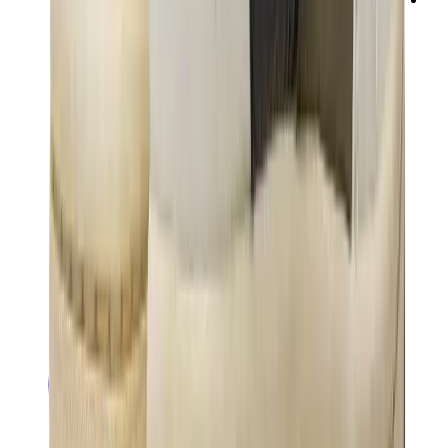
ني دوه
بوكيمون
ون بيس
بانيني
كاوز
سوني انجل
بوب مارت
لابوبو
بانكسي