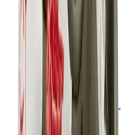
سنيكرز للأطفال
جوردن للأطفال
ييزي للأطفال
نايكي للأطفال
View All
سنيكرز للأطفال