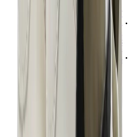
شانيل
جويارد
ساعات
رولكس
باتيك فيليب
أوديمار بيغيه
Cartier
سواتش
ستريت وير
سويت شيرت وهوديز
هودي كروم هارتس
View All
سويت شيرت وهوديز