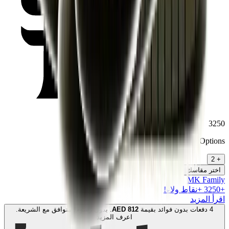
3250
Option
s
2
+
اختر مقاسك
MK Family
+
3250
+نقاط ولاء!
اقرأ المزيد
4 دفعات بدون فوائد بقيمة
812
AED
. بدون رسوم. متوافق مع الشريعة.
اعرف المزيد