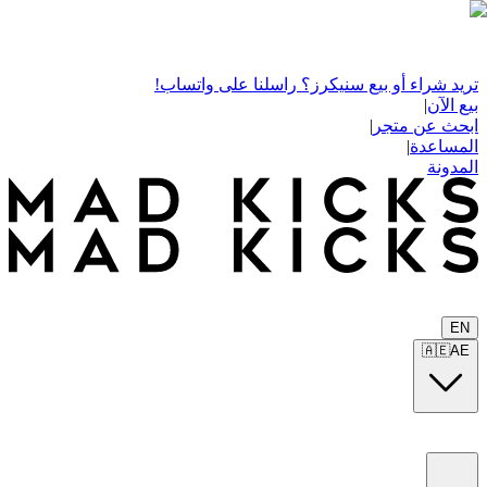
تريد شراء أو بيع سنيكرز؟ راسلنا على واتساب!
بيع الآن
|
ابحث عن متجر
|
المساعدة
|
المدونة
EN
🇦🇪
AE