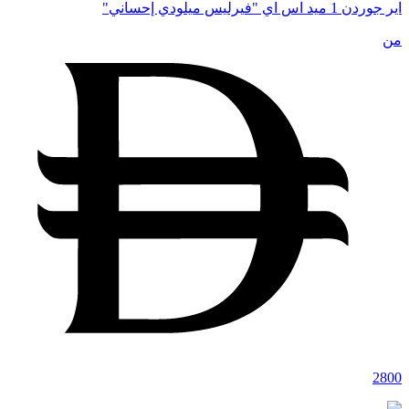
اير جوردن 1 ميد اس اي "فيرليس ميلودي إحساني"
من
2800