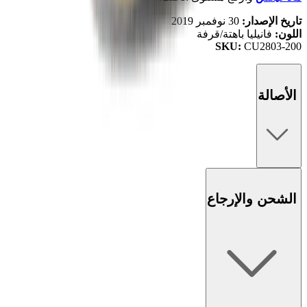
تاريخ الإصدار:
30 نوفمبر 2019
اللون:
فانيليا باهتة/قرفة
SKU:
CU2803-200
الأصالة
الشحن والإرجاع