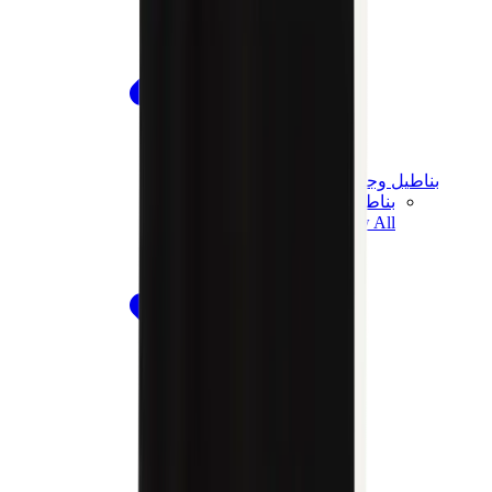
بناطيل وجوغرز وشورتات
بناطيل كروم هارتس
View All
بناطيل وجوغرز وشورتات