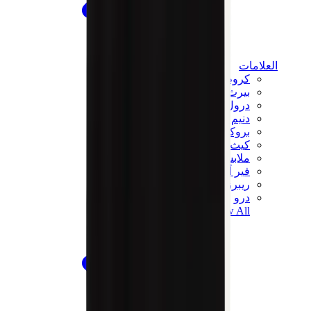
العلامات
كروم هارتس
بيرث أوف رويال تشايلد
درول دو مونسيور
دنيم تيرز
بروكن بلانت
كيث
ملابس ترافيس سكوت
فير أوف غاد × إيسنشالز
ريبرزنت
درو
View All
العلامات