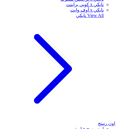
نايكي x كوبي براينت
نايكي x أوف وايت
View All
نايكي
اون رنينج
اون رنينج x لويفي