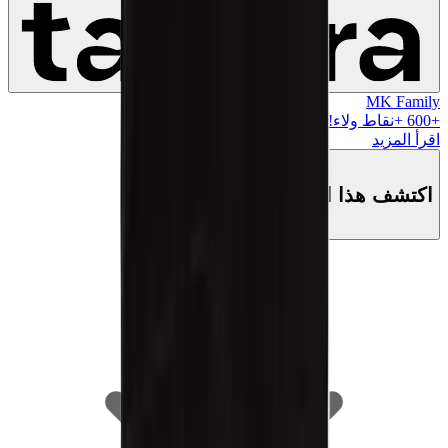
MK Family
+
600
+نقاط ولاء!
اقرأ المزيد
اكتشف هذا المنتج