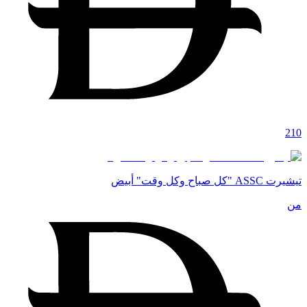
210
تيشيرت ASSC "كل صباح وكل وقت" أبيض
من