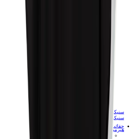
سنيكرز نسائية
سنيكرز رجالية
حقائب
هيرميس
بيركين