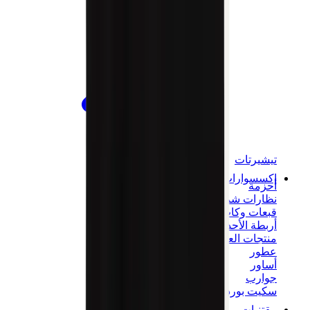
تيشيرتات
إكسسوارات
أحزمة
نظارات شمسية
قبعات وكاب
أربطة الأحذية
منتجات العناية بالسنيكرز
عطور
أساور
جوارب
سكيت بورد
مقتنيات