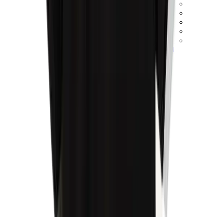
كيلي
كونستانس
بيكوتان
ليندي
حقائب هيرميس للرجال
View All
هيرميس