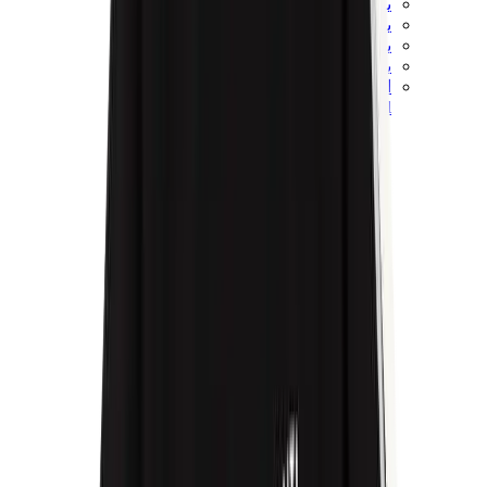
ييزي 450
ييزي 500
ييزي 700
ييزي V3
اير ييزي
View All
ييزي