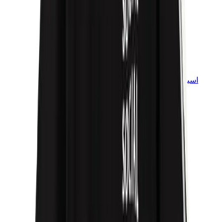
اسيكس
اسيكس الأكثر مبيعاً
إصدارات اسيكس الجديدة
اسيكس جل-كايانو
اسيكس جل-NYC
اسيكس GT-2160
اسيكس جل-1130
اونيتسوكا تايغر مكسيكو 66
اسيكس جل-نيمبوس
View All
اسيكس