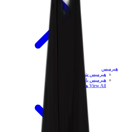
هيرميس
هيرميس شيبر
هيرميس باونسينج
View All
هيرميس