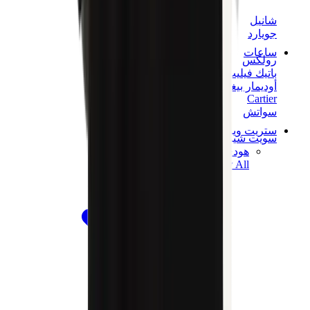
شانيل
جويارد
ساعات
رولكس
باتيك فيليب
أوديمار بيغيه
Cartier
سواتش
ستريت وير
سويت شيرت وهوديز
هودي كروم هارتس
View All
سويت شيرت وهوديز