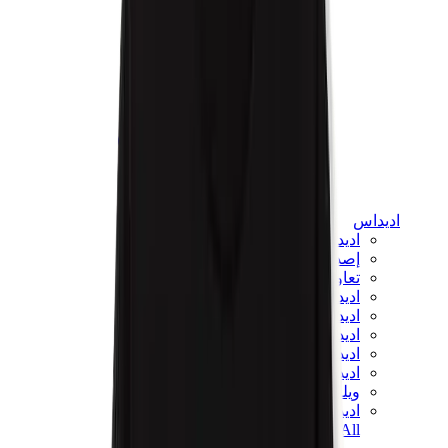
اديداس
اديداس الأكثر مبيعاً
إصدارات اديداس الجديدة
تعاونات اديداس
اديداس كامبوس
اديداس سامبا
اديداس سبيزيال
اديداس غزال
اديداس فوروم لو
ويلز بونر
اديداس اوريجينالز
View All
اديداس