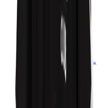
علامات أخرى
بوما
بايب
سالومون
ميزون ميهارا
هوكا
تيمبرلاند
بيركنستوك
أغ
View All
علامات أخرى