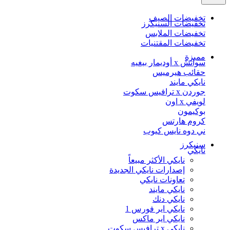
تخفيضات الصيف
تخفيضات السنيكرز
تخفيضات الملابس
تخفيضات المقتنيات
مميزة
سواتش x أوديمار بيغيه
حقائب هيرميس
نايكي مايند
جوردن x ترافيس سكوت
لويفي x اون
بوكيمون
كروم هارتس
ني دوه نايس كيوب
سنيكرز
نايكي
نايكي الأكثر مبيعاً
إصدارات نايكي الجديدة
تعاونات نايكي
نايكي مايند
نايكي دنك
نايكي اير فورس 1
نايكي اير ماكس
نايكي x ترافيس سكوت