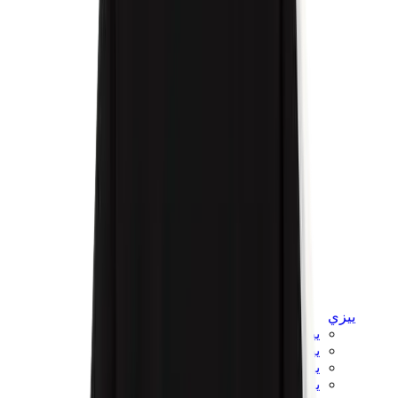
ييزي
ييزي سلايدز
ييزي 350 V2
ييزي فوم رانر
ييزي 380