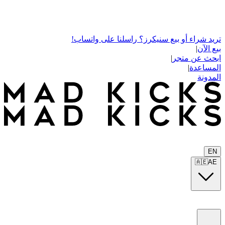
تريد شراء أو بيع سنيكرز؟ راسلنا على واتساب!
بيع الآن
|
ابحث عن متجر
|
المساعدة
|
المدونة
EN
🇦🇪
AE