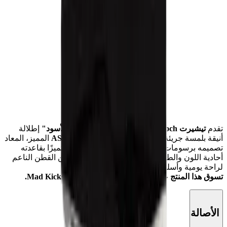
تقدم
تيشيرت Anti Social Social Club Kkoch "الأسود"
إطلالة
أنيقة بلمسة جريئة. تتميز هذه التيشيرت بشعار
ASSC
المميز، المعاد
تصميمه برسومات "Kkoch" الزهرية، مما يجعله متميزًا بقاعدته
أحادية اللون والطباعة الخلفية الجذابة. مصنوعة من القطن الناعم
لراحة يومية وأسلوب مميز.
تسوق هذا المنتج عبر الإنترنت أو في المتاجر لدى Mad Kicks.
الأصالة