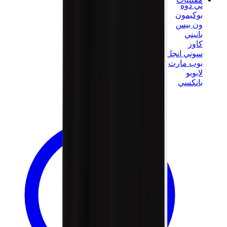
ني دوه
بوكيمون
ون بيس
بانيني
كاوز
سوني انجل
بوب مارت
لابوبو
بانكسي