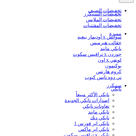
تخفيضات الصيف
تخفيضات السنيكرز
تخفيضات الملابس
تخفيضات المقتنيات
مميزة
سواتش x أوديمار بيغيه
حقائب هيرميس
نايكي مايند
جوردن x ترافيس سكوت
لويفي x اون
بوكيمون
كروم هارتس
ني دوه نايس كيوب
سنيكرز
نايكي
نايكي الأكثر مبيعاً
إصدارات نايكي الجديدة
تعاونات نايكي
نايكي مايند
نايكي دنك
نايكي اير فورس 1
نايكي اير ماكس
نايكي x ترافيس سكوت