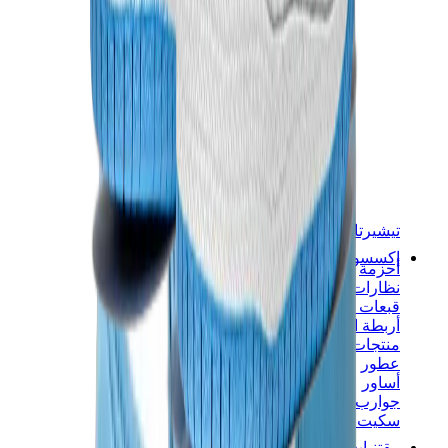
تيشيرتات
إكسسوارات
أحزمة
نظارات شمسية
قبعات وكاب
أربطة الأحذية
منتجات العناية بالسنيكرز
عطور
أساور
جوارب
سكيت بورد
مقتنيات