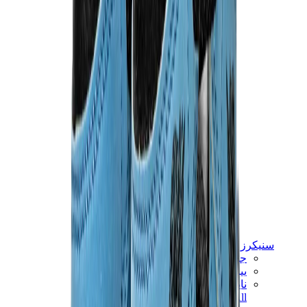
سنيكرز للأطفال
جوردن للأطفال
ييزي للأطفال
نايكي للأطفال
View All
سنيكرز للأطفال