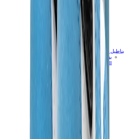
بناطيل وجوغرز وشورتات
بناطيل كروم هارتس
View All
بناطيل وجوغرز وشورتات