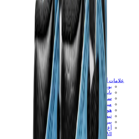
علامات أخرى
بوما
بايب
سالومون
ميزون ميهارا
هوكا
تيمبرلاند
بيركنستوك
أغ
View All
علامات أخرى