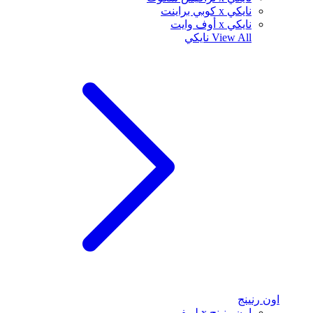
نايكي x كوبي براينت
نايكي x أوف وايت
View All
نايكي
اون رنينج
اون رنينج x لويفي