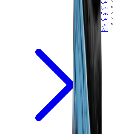
ييزي 450
ييزي 500
ييزي 700
ييزي V3
اير ييزي
View All
ييزي