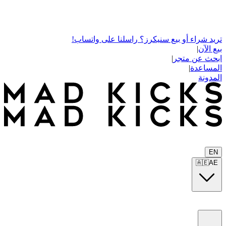
تريد شراء أو بيع سنيكرز؟ راسلنا على واتساب!
بيع الآن
|
ابحث عن متجر
|
المساعدة
|
المدونة
EN
🇦🇪
AE