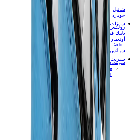
شانيل
جويارد
ساعات
رولكس
باتيك فيليب
أوديمار بيغيه
Cartier
سواتش
ستريت وير
سويت شيرت وهوديز
هودي كروم هارتس
View All
سويت شيرت وهوديز