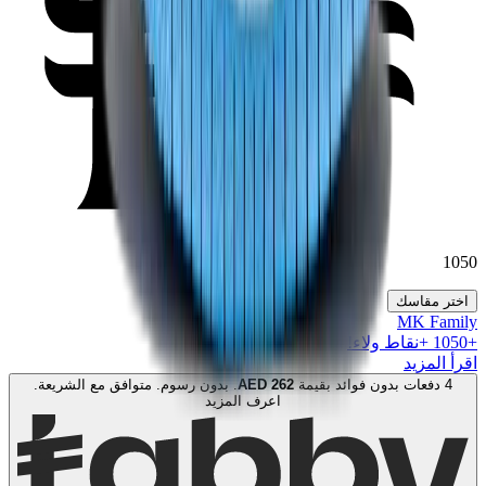
1050
اختر مقاسك
MK Family
+
1050
+نقاط ولاء!
اقرأ المزيد
4 دفعات بدون فوائد بقيمة
262
AED
. بدون رسوم. متوافق مع الشريعة.
اعرف المزيد