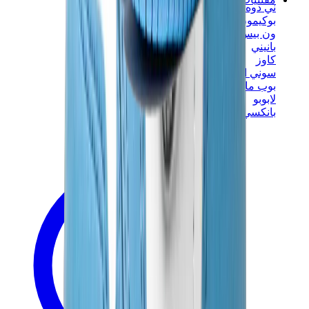
ني دوه
بوكيمون
ون بيس
بانيني
كاوز
سوني انجل
بوب مارت
لابوبو
بانكسي