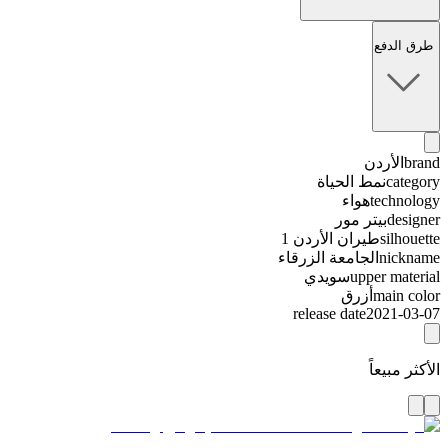
طرق الدفع
brand
الأردن
category
نمط الحياة
technology
هواء
designer
بيتر مور
silhouette
طيران الأردن 1
nickname
الجامعة الزرقاء
upper material
سويدي
main color
أزرق
release date
2021-03-07
الأكثر مبيعاً