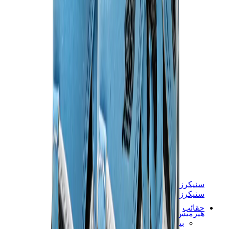
سنيكرز نسائية
سنيكرز رجالية
حقائب
هيرميس
بيركين