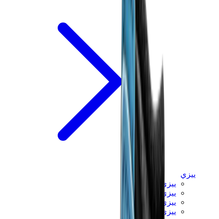
ييزي
ييزي سلايدز
ييزي 350 V2
ييزي فوم رانر
ييزي 380