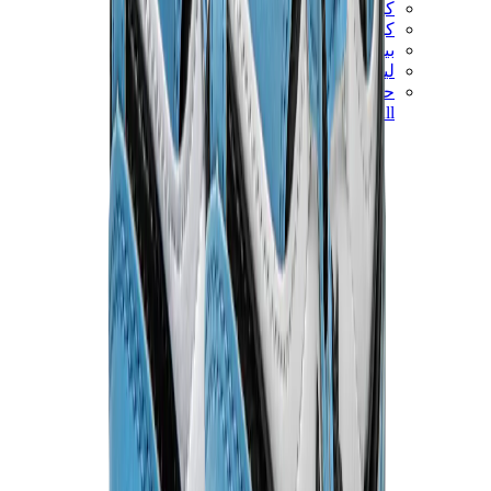
كيلي
كونستانس
بيكوتان
ليندي
حقائب هيرميس للرجال
View All
هيرميس