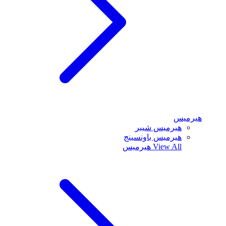
هيرميس
هيرميس شيبر
هيرميس باونسينج
View All
هيرميس