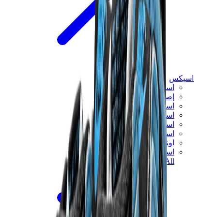
اسيكس
اسيكس الأكثر مبيعاً
إصدارات اسيكس الجديدة
اسيكس جل-كايانو
اسيكس جل-NYC
اسيكس GT-2160
اسيكس جل-1130
اونيتسوكا تايغر مكسيكو 66
اسيكس جل-نيمبوس
View All
اسيكس