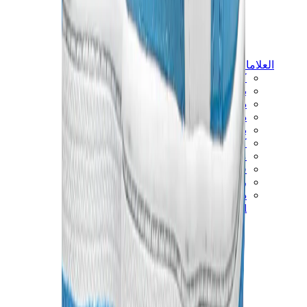
العلامات
كروم هارتس
بيرث أوف رويال تشايلد
درول دو مونسيور
دنيم تيرز
بروكن بلانت
كيث
ملابس ترافيس سكوت
فير أوف غاد × إيسنشالز
ريبرزنت
درو
View All
العلامات