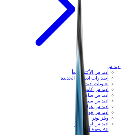
اديداس
اديداس الأكثر مبيعاً
إصدارات اديداس الجديدة
تعاونات اديداس
اديداس كامبوس
اديداس سامبا
اديداس سبيزيال
اديداس غزال
اديداس فوروم لو
ويلز بونر
اديداس اوريجينالز
View All
اديداس