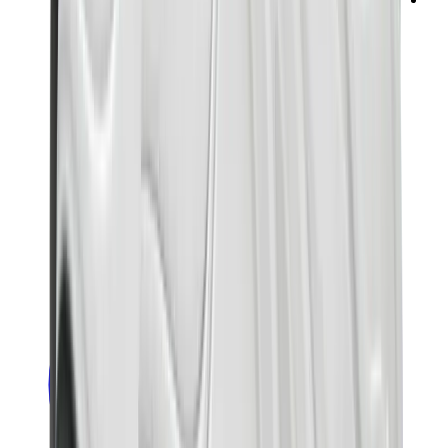
ني دوه
بوكيمون
ون بيس
بانيني
كاوز
سوني انجل
بوب مارت
لابوبو
بانكسي