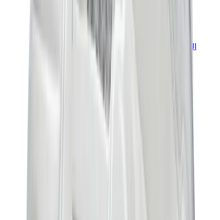
العلامات
كروم هارتس
بيرث أوف رويال تشايلد
درول دو مونسيور
دنيم تيرز
بروكن بلانت
كيث
ملابس ترافيس سكوت
فير أوف غاد × إيسنشالز
ريبرزنت
درو
View All
العلامات