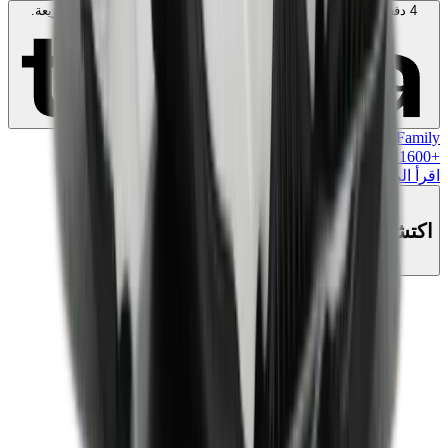
4 دفعات بدون فوائد بقيمة
400
AED
. بدون رسوم. متوافق مع الشريعة.
اعرف المزيد
MK Family
+
1600
+نقاط ولاء!
اقرأ المزيد
اكتشف هذا المنتج