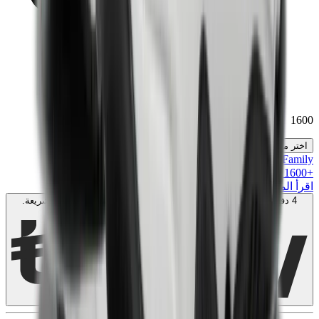
1600
اختر مقاسك
MK Family
+
1600
+نقاط ولاء!
اقرأ المزيد
4 دفعات بدون فوائد بقيمة
400
AED
. بدون رسوم. متوافق مع الشريعة.
اعرف المزيد