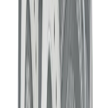
كيلي
كونستانس
بيكوتان
ليندي
حقائب هيرميس للرجال
View All
هيرميس