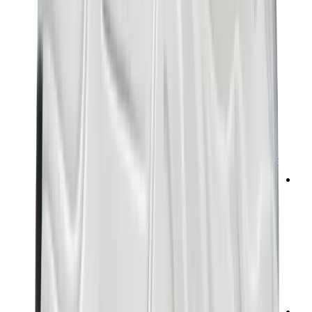
تيشيرتات
إكسسوارات
أحزمة
نظارات شمسية
قبعات وكاب
أربطة الأحذية
منتجات العناية بالسنيكرز
عطور
أساور
جوارب
سكيت بورد
مقتنيات