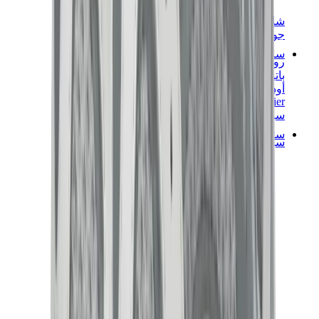
شانيل
جويارد
ساعات
رولكس
باتيك فيليب
أوديمار بيغيه
Cartier
سواتش
ستريت وير
سويت شيرت وهوديز
هودي كروم هارتس
View All
سويت شيرت وهوديز