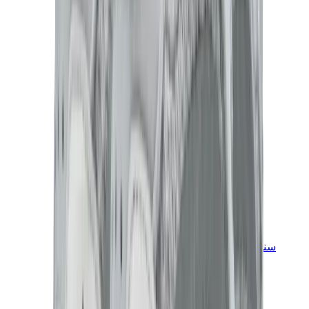
سنيكرز للأطفال
جوردن للأطفال
ييزي للأطفال
نايكي للأطفال
View All
سنيكرز للأطفال