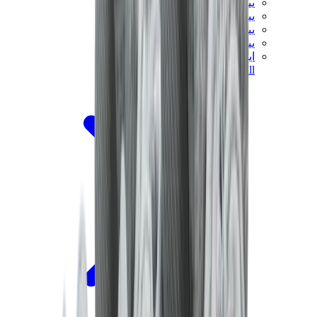
ييزي 450
ييزي 500
ييزي 700
ييزي V3
اير ييزي
View All
ييزي