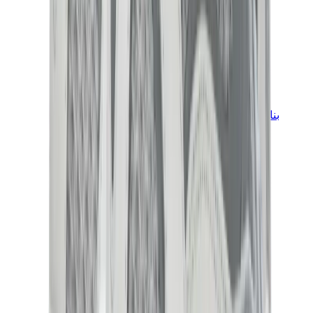
بناطيل وجوغرز وشورتات
بناطيل كروم هارتس
View All
بناطيل وجوغرز وشورتات