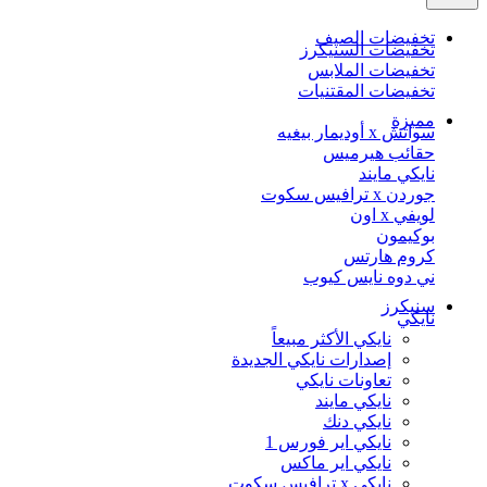
تخفيضات الصيف
تخفيضات السنيكرز
تخفيضات الملابس
تخفيضات المقتنيات
مميزة
سواتش x أوديمار بيغيه
حقائب هيرميس
نايكي مايند
جوردن x ترافيس سكوت
لويفي x اون
بوكيمون
كروم هارتس
ني دوه نايس كيوب
سنيكرز
نايكي
نايكي الأكثر مبيعاً
إصدارات نايكي الجديدة
تعاونات نايكي
نايكي مايند
نايكي دنك
نايكي اير فورس 1
نايكي اير ماكس
نايكي x ترافيس سكوت