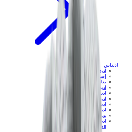
اديداس
اديداس الأكثر مبيعاً
إصدارات اديداس الجديدة
تعاونات اديداس
اديداس كامبوس
اديداس سامبا
اديداس سبيزيال
اديداس غزال
اديداس فوروم لو
ويلز بونر
اديداس اوريجينالز
View All
اديداس