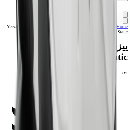
Home
>
تشكيلة مميزة
>
سنيكرز
>
ييزي بوست 700 Yeezy Boost
700 V2 "Static"
ييزي بوست 700 Yeezy Boost
700 V2 "Static"
من