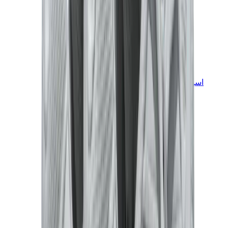
اسيكس
اسيكس الأكثر مبيعاً
إصدارات اسيكس الجديدة
اسيكس جل-كايانو
اسيكس جل-NYC
اسيكس GT-2160
اسيكس جل-1130
اونيتسوكا تايغر مكسيكو 66
اسيكس جل-نيمبوس
View All
اسيكس