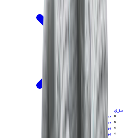
ييزي
ييزي سلايدز
ييزي 350 V2
ييزي فوم رانر
ييزي 380