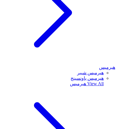
هيرميس
هيرميس شيبر
هيرميس باونسينج
View All
هيرميس