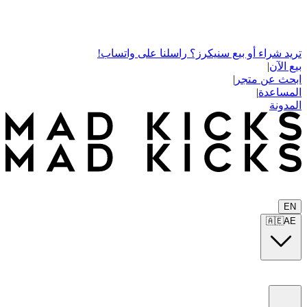
تريد شراء أو بيع سنيكرز؟ راسلنا على واتساب!
بيع الآن
|
ابحث عن متجر
|
المساعدة
|
المدونة
EN
🇦🇪
AE