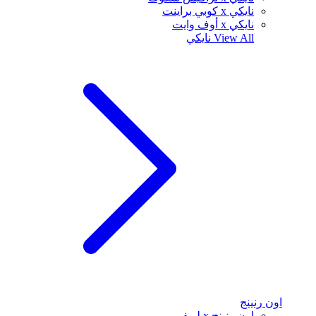
نايكي x كوبي براينت
نايكي x أوف وايت
View All
نايكي
اون رنينج
اون رنينج x لويفي