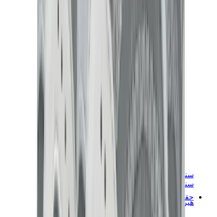
سنيكرز نسائية
سنيكرز رجالية
حقائب
هيرميس
بيركين