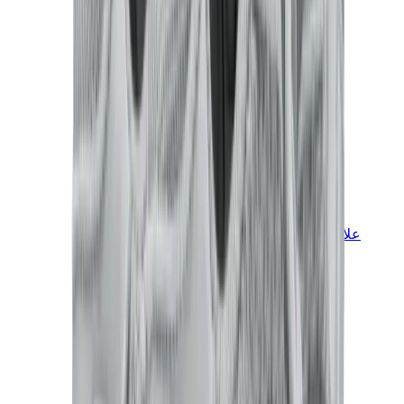
علامات أخرى
بوما
بايب
سالومون
ميزون ميهارا
هوكا
تيمبرلاند
بيركنستوك
أغ
View All
علامات أخرى