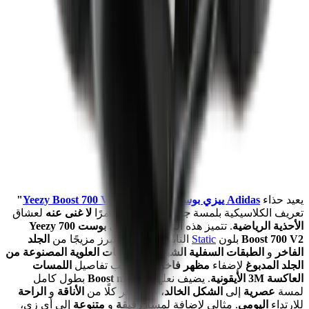
يعيد حذاء
Adidas ييزي بوست 700 Yeezy Boost 700 V2
"Static"
تعريف الكلاسيكية بلمسة
جريئة
، مما يجعله أمرًا
لا غنى عنه
لعشاق
الأحذية الرياضية
.
تتميز هذه النسخة من
ييزي بوست 700 Yeezy
Boost 700 V2
بلون
Static
النابض بالحياة، وتبرز مزيجًا من
الجلد
الفاخر
و
الطبقات السفلية الشبكية
و
الطبقات العلوية المصنوعة من
الجلد المدبوغ
لإضفاء
مظهر فاخر
، إلى جانب تفاصيل
اللمسات
العاكسة 3M الأيقونية
.
يضيف نعلها
Boost midsole
بطول كامل
لمسة
عصرية
إلى
الشكل الخالد
، مما يوفر كلًا من
الأناقة
و
الراحة
للارتداء
اليومي
.
مثالي لإضافة لمسة
رقيقة
و
متنوعة
إلى أي زي،