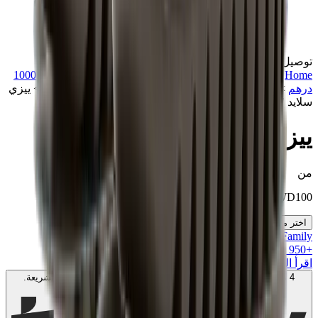
توصيل في نفس اليوم
Home
>
تشكيلة مميزة
>
أقل من 1500 درهم
>
هدايا أقل من 1000
درهم
>
هدايا أقل من 1500 درهم
>
هدايا أقل من 2000 درهم
>
ييزي
سلايد "سوت"
ييزي سلايد "سوت"
من
KWD
100
اختر مقاسك
MK Family
+
950
+نقاط ولاء!
اقرأ المزيد
4 دفعات بدون فوائد بقيمة
50
KWD
. بدون رسوم. متوافق مع الشريعة.
اعرف المزيد