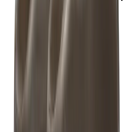
ني دوه
بوكيمون
ون بيس
بانيني
كاوز
سوني انجل
بوب مارت
لابوبو
بانكسي