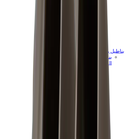
بناطيل وجوغرز وشورتات
بناطيل كروم هارتس
View All
بناطيل وجوغرز وشورتات