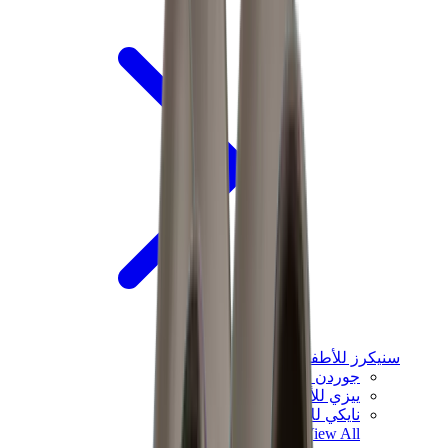
سنيكرز للأطفال
جوردن للأطفال
ييزي للأطفال
نايكي للأطفال
View All
سنيكرز للأطفال