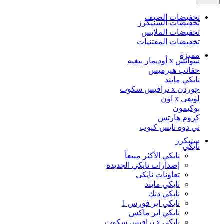
تخفيضات الصيف
تخفيضات السنيكرز
تخفيضات الملابس
تخفيضات المقتنيات
مميزة
سواتش x أوديمار بيغيه
حقائب هيرميس
نايكي مايند
جوردن x ترافيس سكوت
لويفي x اون
بوكيمون
كروم هارتس
ني دوه نايس كيوب
سنيكرز
نايكي
نايكي الأكثر مبيعاً
إصدارات نايكي الجديدة
تعاونات نايكي
نايكي مايند
نايكي دنك
نايكي اير فورس 1
نايكي اير ماكس
نايكي x ترافيس سكوت