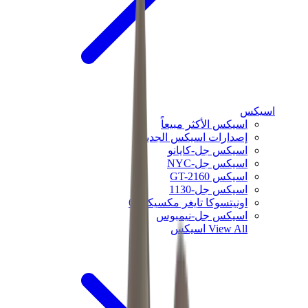
اسيكس
اسيكس الأكثر مبيعاً
إصدارات اسيكس الجديدة
اسيكس جل-كايانو
اسيكس جل-NYC
اسيكس GT-2160
اسيكس جل-1130
اونيتسوكا تايغر مكسيكو 66
اسيكس جل-نيمبوس
View All
اسيكس