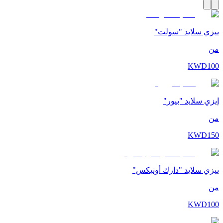
ييزي سلايد "سولت"
من
KWD
100
إيزي سلايد "بيور"
من
KWD
150
ييزي سلايد "دارك أونيكس"
من
KWD
100