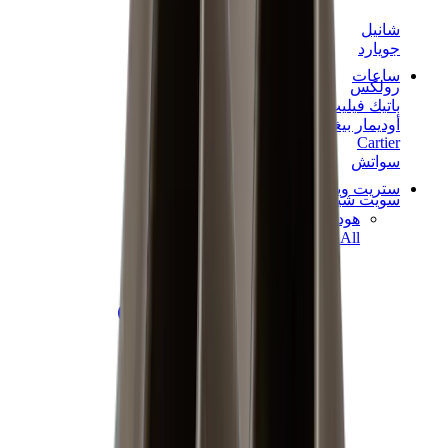
شانيل
جويارد
ساعات
رولكس
باتيك فيليب
أوديمار بيغيه
Cartier
سواتش
ستريت وير
سويت شيرت وهوديز
هودي كروم هارتس
View All
سويت شيرت وهوديز