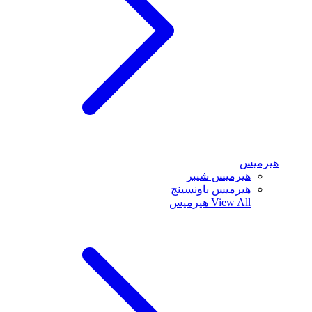
هيرميس
هيرميس شيبر
هيرميس باونسينج
View All
هيرميس