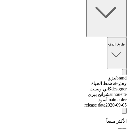
طرق الدفع
brand
ييزي
category
نمط الحياة
designer
كاني ويست
silhouette
شرائح ييزي
main color
أسود
release date
2020-09-05
الأكثر مبيعاً