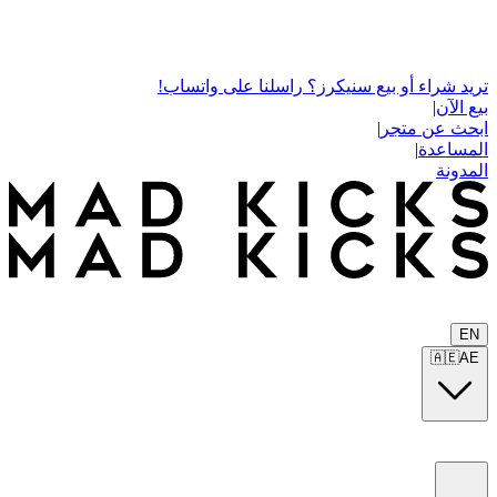
تريد شراء أو بيع سنيكرز؟ راسلنا على واتساب!
بيع الآن
|
ابحث عن متجر
|
المساعدة
|
المدونة
EN
🇦🇪
AE