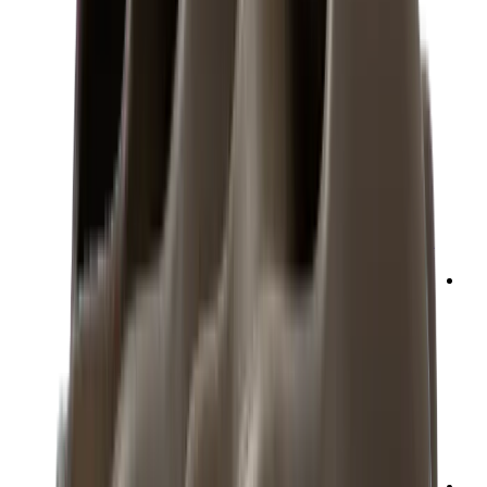
تيشيرتات
إكسسوارات
أحزمة
نظارات شمسية
قبعات وكاب
أربطة الأحذية
منتجات العناية بالسنيكرز
عطور
أساور
جوارب
سكيت بورد
مقتنيات