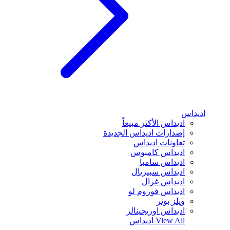
اديداس
اديداس الأكثر مبيعاً
إصدارات اديداس الجديدة
تعاونات اديداس
اديداس كامبوس
اديداس سامبا
اديداس سبيزيال
اديداس غزال
اديداس فوروم لو
ويلز بونر
اديداس اوريجينالز
View All
اديداس