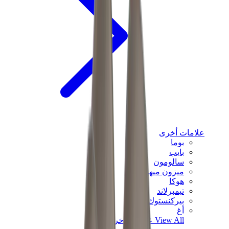
علامات أخرى
بوما
بايب
سالومون
ميزون ميهارا
هوكا
تيمبرلاند
بيركنستوك
أغ
View All
علامات أخرى