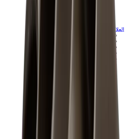
العلامات
كروم هارتس
بيرث أوف رويال تشايلد
درول دو مونسيور
دنيم تيرز
بروكن بلانت
كيث
ملابس ترافيس سكوت
فير أوف غاد × إيسنشالز
ريبرزنت
درو
View All
العلامات