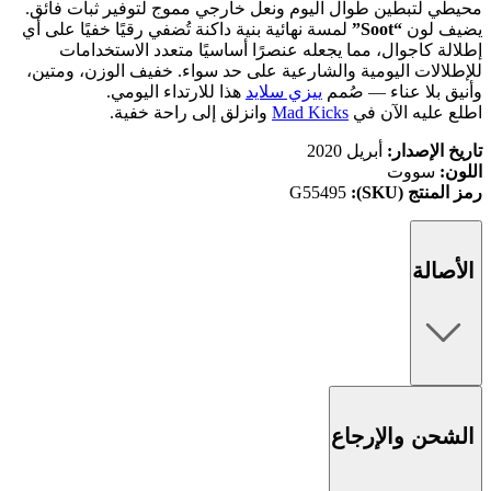
محيطي لتبطين طوال اليوم ونعل خارجي مموج لتوفير ثبات فائق.
يضيف لون
“Soot”
لمسة نهائية بنية داكنة تُضفي رقيًا خفيًا على أي
إطلالة كاجوال، مما يجعله عنصرًا أساسيًا متعدد الاستخدامات
للإطلالات اليومية والشارعية على حد سواء. خفيف الوزن، ومتين،
وأنيق بلا عناء — صُمم
ييزي سلايد
هذا للارتداء اليومي.
اطلع عليه الآن في
Mad Kicks
وانزلق إلى راحة خفية.
تاريخ الإصدار:
أبريل 2020
اللون:
سووت
رمز المنتج (SKU):
G55495
الأصالة
الشحن والإرجاع