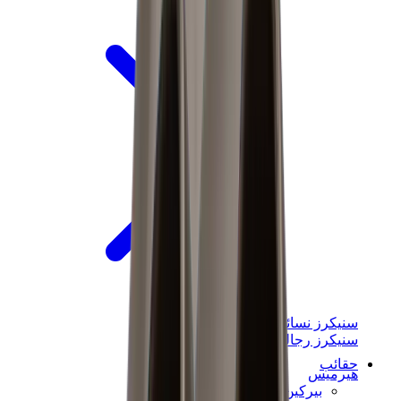
سنيكرز نسائية
سنيكرز رجالية
حقائب
هيرميس
بيركين