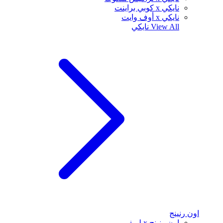
نايكي x كوبي براينت
نايكي x أوف وايت
View All
نايكي
اون رنينج
اون رنينج x لويفي