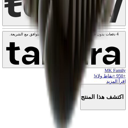
4 دفعات بدون فوائد بقيمة
50
KWD
. بدون رسوم. متوافق مع الشريعة.
اعرف المزيد
MK Family
+
950
+نقاط ولاء!
اقرأ المزيد
اكتشف هذا المنتج