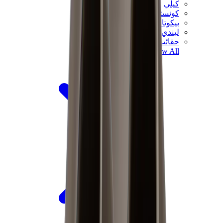
كيلي
كونستانس
بيكوتان
ليندي
حقائب هيرميس للرجال
View All
هيرميس