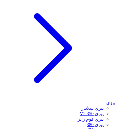
ييزي
ييزي سلايدز
ييزي 350 V2
ييزي فوم رانر
ييزي 380