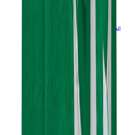
العلامات
كروم هارتس
بيرث أوف رويال تشايلد
درول دو مونسيور
دنيم تيرز
بروكن بلانت
كيث
ملابس ترافيس سكوت
فير أوف غاد × إيسنشالز
ريبرزنت
درو
View All
العلامات