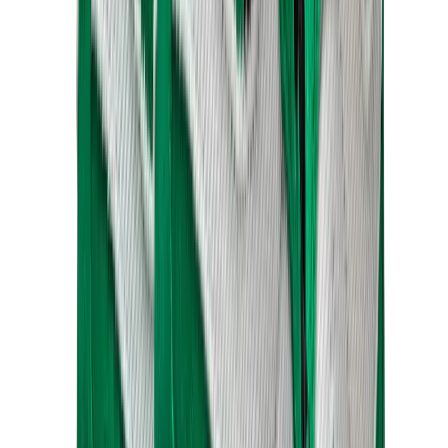
كيلي
كونستانس
بيكوتان
ليندي
حقائب هيرميس للرجال
View All
هيرميس