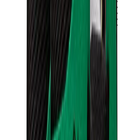
ييزي 450
ييزي 500
ييزي 700
ييزي V3
اير ييزي
View All
ييزي