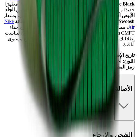
White Black"
صياغة تصميم الحذاء الكلاسيكي، مما يمنحك مظهرًا
جديدًا مع إحساس مألوف من
Nike Air
. تتميز بجزء علوي من
الجلد
الأبيض الناصع
مع طبقات من
الجلد السويدي الأخضر الزاهي
، وشعار
Swoosh باللون الأسود
، وتفاصيل من الفوم المكشوف، وبطانة
Nike
Air
، مما يمنحها تعبيرًا عصريًا عن تصميم مفضل دائمًا. يمزج حذاء
AJ1
Zoom CMFT الألوان الزاهية مع الراحة الخفيفة الوزن لتناسب
إطلالتك اليومية الجريئة. تحقق منها في
Mad Kicks
وارفع مستوى
أناقتك.
تاريخ الإصدار:
3 أبريل 2023
اللون:
أخضر ملعب/أبيض-أسود
رمز المنتج:
DV1307-308
الأصالة
الشحن والإرجاع