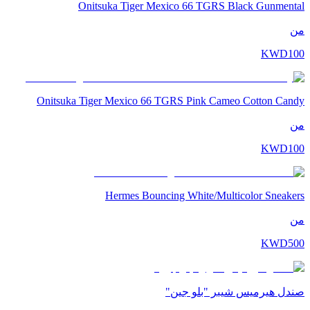
Onitsuka Tiger Mexico 66 TGRS Black Gunmental
من
KWD
100
Onitsuka Tiger Mexico 66 TGRS Pink Cameo Cotton Candy
من
KWD
100
Hermes Bouncing White/Multicolor Sneakers
من
KWD
500
صندل هيرميس شيبر "بلو جين"