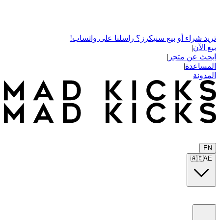
تريد شراء أو بيع سنيكرز؟ راسلنا على واتساب!
بيع الآن
|
ابحث عن متجر
|
المساعدة
|
المدونة
EN
🇦🇪
AE