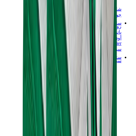
شانيل
جويارد
ساعات
رولكس
باتيك فيليب
أوديمار بيغيه
Cartier
سواتش
ستريت وير
سويت شيرت وهوديز
هودي كروم هارتس
View All
سويت شيرت وهوديز