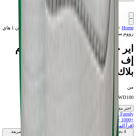
Home
>
تشكيلة مميزة
>
سنيكرز
>
اير جوردن 1
>
اير جوردن 1 هاي
زووم سي إم إف تي "ستاديوم جرين وايت بلاك"
اير جوردن 1 هاي زووم سي إم
إف تي "ستاديوم جرين وايت
بلاك"
من
KWD
100
اختر مقاسك
MK Family
+
1000
+نقاط ولاء!
اقرأ المزيد
4 دفعات بدون فوائد بقيمة
50
KWD
. بدون رسوم. متوافق مع الشريعة.