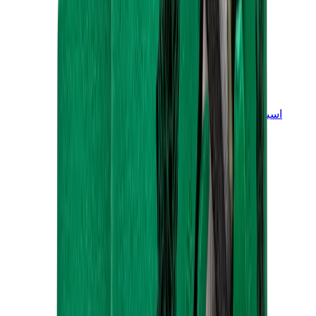
اسيكس
اسيكس الأكثر مبيعاً
إصدارات اسيكس الجديدة
اسيكس جل-كايانو
اسيكس جل-NYC
اسيكس GT-2160
اسيكس جل-1130
اونيتسوكا تايغر مكسيكو 66
اسيكس جل-نيمبوس
View All
اسيكس