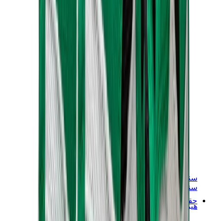
سنيكرز نسائية
سنيكرز رجالية
حقائب
هيرميس
بيركين