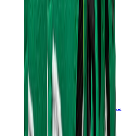
سنيكرز للأطفال
جوردن للأطفال
ييزي للأطفال
نايكي للأطفال
View All
سنيكرز للأطفال