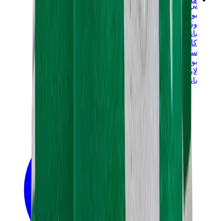
ني دوه
بوكيمون
ون بيس
بانيني
كاوز
سوني انجل
بوب مارت
لابوبو
بانكسي