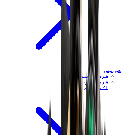
هيرميس
هيرميس شيبر
هيرميس باونسينج
View All
هيرميس