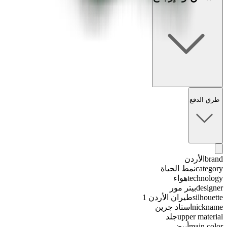
طرق الدفع
brand
الأردن
category
نمط الحياة
technology
هواء
designer
بيتر مور
silhouette
طيران الأردن 1
nickname
استاد جرين
upper material
جلد
main color
أبيض