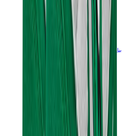
بناطيل وجوغرز وشورتات
بناطيل كروم هارتس
View All
بناطيل وجوغرز وشورتات