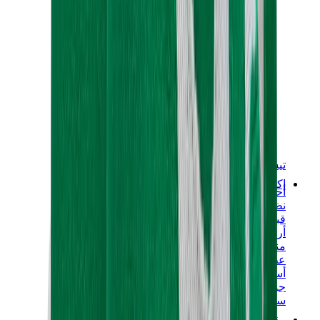
تيشيرتات
إكسسوارات
أحزمة
نظارات شمسية
قبعات وكاب
أربطة الأحذية
منتجات العناية بالسنيكرز
عطور
أساور
جوارب
سكيت بورد
مقتنيات