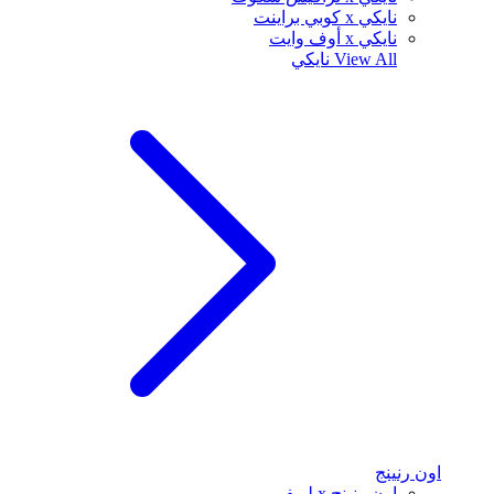
نايكي x كوبي براينت
نايكي x أوف وايت
View All
نايكي
اون رنينج
اون رنينج x لويفي