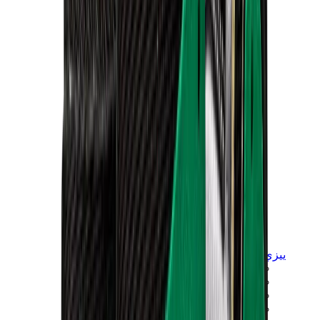
ييزي
ييزي سلايدز
ييزي 350 V2
ييزي فوم رانر
ييزي 380