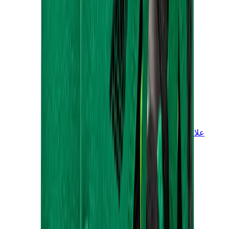
علامات أخرى
بوما
بايب
سالومون
ميزون ميهارا
هوكا
تيمبرلاند
بيركنستوك
أغ
View All
علامات أخرى