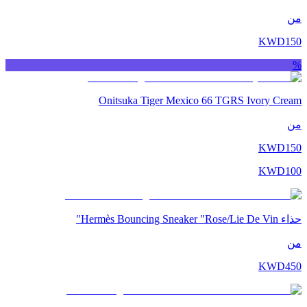
من
KWD
150
%
Onitsuka Tiger Mexico 66 TGRS Ivory Cream
من
KWD
150
KWD
100
حذاء Hermès Bouncing Sneaker "Rose/Lie De Vin"
من
KWD
450