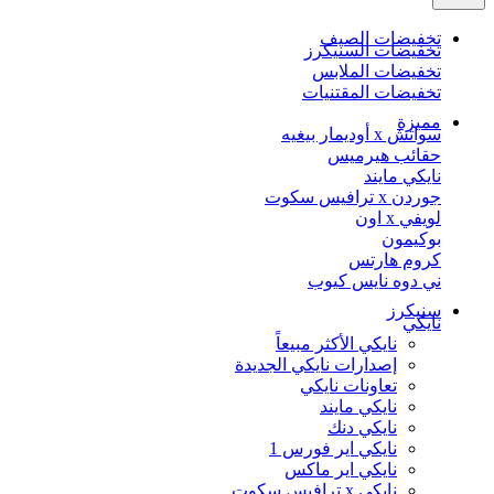
تخفيضات الصيف
تخفيضات السنيكرز
تخفيضات الملابس
تخفيضات المقتنيات
مميزة
سواتش x أوديمار بيغيه
حقائب هيرميس
نايكي مايند
جوردن x ترافيس سكوت
لويفي x اون
بوكيمون
كروم هارتس
ني دوه نايس كيوب
سنيكرز
نايكي
نايكي الأكثر مبيعاً
إصدارات نايكي الجديدة
تعاونات نايكي
نايكي مايند
نايكي دنك
نايكي اير فورس 1
نايكي اير ماكس
نايكي x ترافيس سكوت