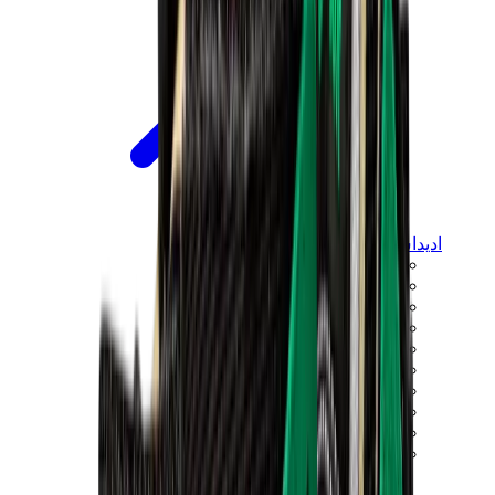
اديداس
اديداس الأكثر مبيعاً
إصدارات اديداس الجديدة
تعاونات اديداس
اديداس كامبوس
اديداس سامبا
اديداس سبيزيال
اديداس غزال
اديداس فوروم لو
ويلز بونر
اديداس اوريجينالز
View All
اديداس