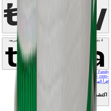
اعرف المزيد
4 دفعات بدون فوائد بقيمة
50
KWD
. بدون رسوم. متوافق مع الشريعة.
اعرف المزيد
MK Family
+
1000
+نقاط ولاء!
اقرأ المزيد
اكتشف هذا المنتج