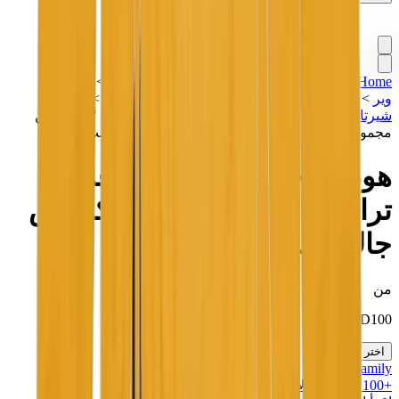
Home
>
هدايا أقل من 2000 درهم
>
تشكيلة مميزة
>
ستريت
وير
>
وصل حديثاً
>
هوديز
>
ملابس ترافيس سكوت
>
سويت
شيرتات وهوديز
>
العلامات
>
ملابس جديدة
>
هودي "جولد" من
مجموعة ترافيس سكوت جوردان كاكتس جاك هايست
هودي "جولد" من مجموعة
ترافيس سكوت جوردان كاكتس
جاك هايست
من
KWD
100
اختر مقاسك
MK Family
+
1100
+نقاط ولاء!