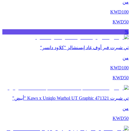
من
KWD
100
KWD
50
%
تي شيرت فير أوف غاد إيسنشالز "كلاود دانسر"
من
KWD
100
KWD
50
تي شيرت Kaws x Uniqlo Warhol UT Graphic 471321 "أبيض"
من
KWD
50