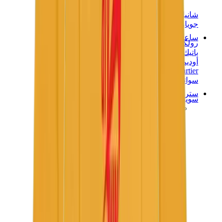
شانيل
جويارد
ساعات
رولكس
باتيك فيليب
أوديمار بيغيه
Cartier
سواتش
ستريت وير
سويت شيرت وهوديز
هودي كروم هارتس
View All
سويت شيرت وهوديز