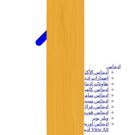
اديداس
اديداس الأكثر مبيعاً
إصدارات اديداس الجديدة
تعاونات اديداس
اديداس كامبوس
اديداس سامبا
اديداس سبيزيال
اديداس غزال
اديداس فوروم لو
ويلز بونر
اديداس اوريجينالز
View All
اديداس