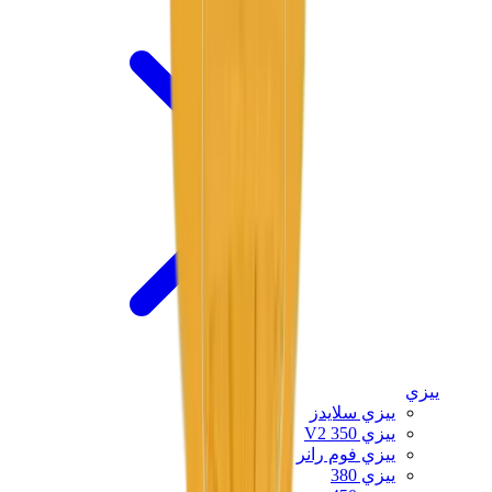
ييزي
ييزي سلايدز
ييزي 350 V2
ييزي فوم رانر
ييزي 380