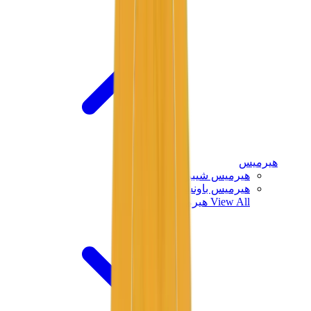
هيرميس
هيرميس شيبر
هيرميس باونسينج
View All
هيرميس