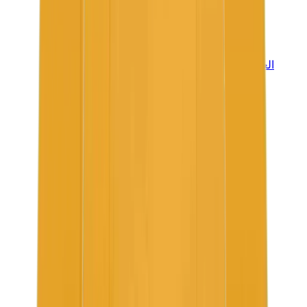
العلامات
كروم هارتس
بيرث أوف رويال تشايلد
درول دو مونسيور
دنيم تيرز
بروكن بلانت
كيث
ملابس ترافيس سكوت
فير أوف غاد × إيسنشالز
ريبرزنت
درو
View All
العلامات