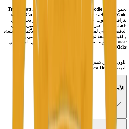
يجمع
هودي "Travis Scott Jordan Cactus Jack Highest Hoodie
"Gold
بين علامة جوردان التجارية وجمالية Cactus Jack المميزة
لترافيس سكوت. صُنع من
صوف ذهبي ناعم
، ويتميز
بجرافيكس
Cactus Jack
على الصدر والظهر، بالإضافة إلى تفاصيل جوردان
الدقيقة لتُضفي لمسة تعاونية. المقاس الفضفاض، الأكمام المضلعة،
والقبعة الواسعة تجعله قطعة مريحة للاستخدام اليومي بهوية
streetwear قوية.
تسوق هذا المنتج عبر الإنترنت أو في المتاجر في
.
Mad Kicks
اللون الظاهر:
ذهبي
النمط:
Cactus Jack Highest Hoodie
الأصالة