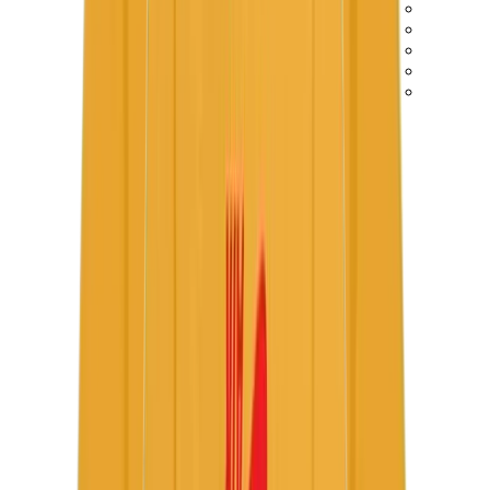
كيلي
كونستانس
بيكوتان
ليندي
حقائب هيرميس للرجال
View All
هيرميس