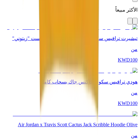
الأكثر مبيعاً
تيشيرت ترافيس سكوت جوردان كاكتس جاك هايست "زيتوني"
من
KWD
100
هودي ترافيس سكوت كاكتس جاك بسحاب كامل
من
KWD
100
Air Jordan x Travis Scott Cactus Jack Scribble Hoodie Olive
من