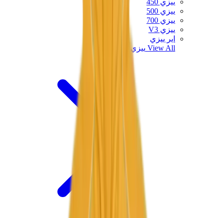
ييزي 450
ييزي 500
ييزي 700
ييزي V3
اير ييزي
View All
ييزي