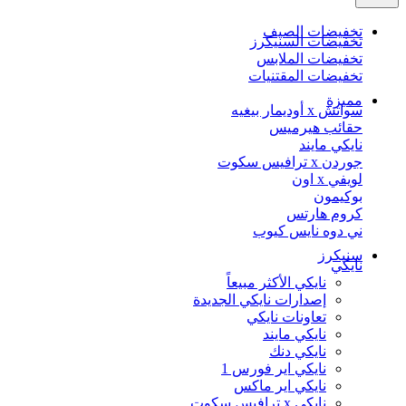
تخفيضات الصيف
تخفيضات السنيكرز
تخفيضات الملابس
تخفيضات المقتنيات
مميزة
سواتش x أوديمار بيغيه
حقائب هيرميس
نايكي مايند
جوردن x ترافيس سكوت
لويفي x اون
بوكيمون
كروم هارتس
ني دوه نايس كيوب
سنيكرز
نايكي
نايكي الأكثر مبيعاً
إصدارات نايكي الجديدة
تعاونات نايكي
نايكي مايند
نايكي دنك
نايكي اير فورس 1
نايكي اير ماكس
نايكي x ترافيس سكوت