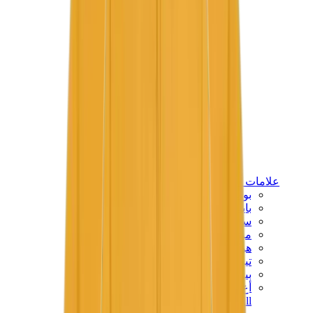
علامات أخرى
بوما
بايب
سالومون
ميزون ميهارا
هوكا
تيمبرلاند
بيركنستوك
أغ
View All
علامات أخرى