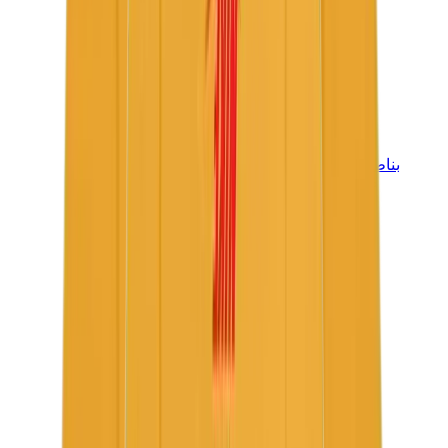
بناطيل وجوغرز وشورتات
بناطيل كروم هارتس
View All
بناطيل وجوغرز وشورتات