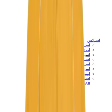
اسيكس
اسيكس الأكثر مبيعاً
إصدارات اسيكس الجديدة
اسيكس جل-كايانو
اسيكس جل-NYC
اسيكس GT-2160
اسيكس جل-1130
اونيتسوكا تايغر مكسيكو 66
اسيكس جل-نيمبوس
View All
اسيكس