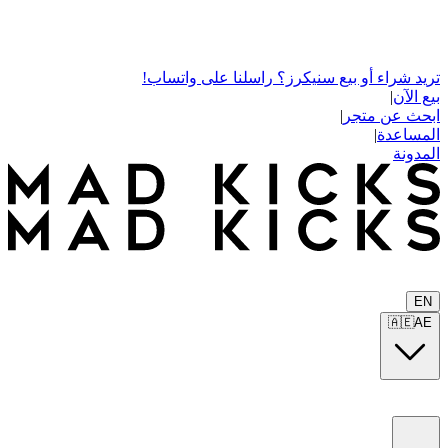
تريد شراء أو بيع سنيكرز؟ راسلنا على واتساب!
بيع الآن
|
ابحث عن متجر
|
المساعدة
|
المدونة
EN
🇦🇪
AE