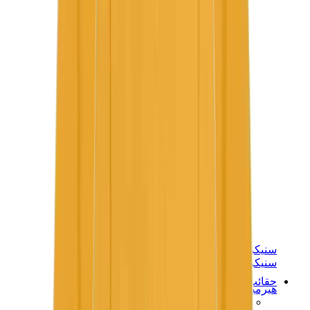
سنيكرز نسائية
سنيكرز رجالية
حقائب
هيرميس
بيركين