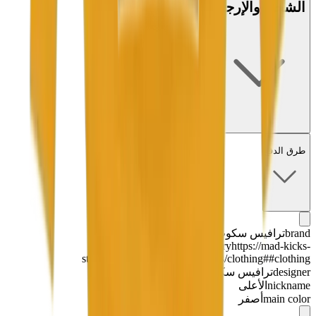
الشحن والإرجاع
طرق الدفع
brand
ترافيس سكوت
category
https://mad-kicks-
store.myshopify.com/collections/clothing##clothing
designer
ترافيس سكوت
nickname
الأعلى
main color
أصفر