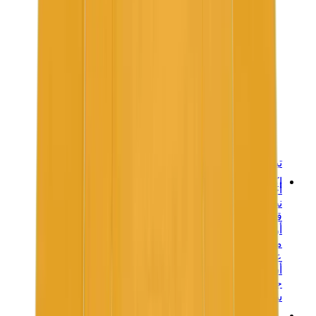
تيشيرتات
إكسسوارات
أحزمة
نظارات شمسية
قبعات وكاب
أربطة الأحذية
منتجات العناية بالسنيكرز
عطور
أساور
جوارب
سكيت بورد
مقتنيات