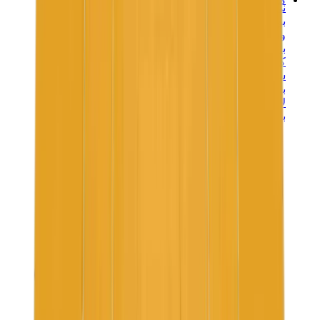
ني دوه
بوكيمون
ون بيس
بانيني
كاوز
سوني انجل
بوب مارت
لابوبو
بانكسي