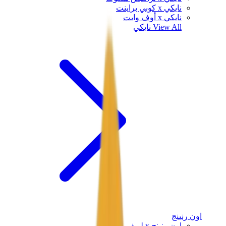
نايكي x كوبي براينت
نايكي x أوف وايت
View All
نايكي
اون رنينج
اون رنينج x لويفي