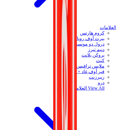
العلامات
كروم هارتس
بيرث أوف رويال تشايلد
درول دو مونسيور
دنيم تيرز
بروكن بلانت
كيث
ملابس ترافيس سكوت
فير أوف غاد × إيسنشالز
ريبرزنت
درو
View All
العلامات