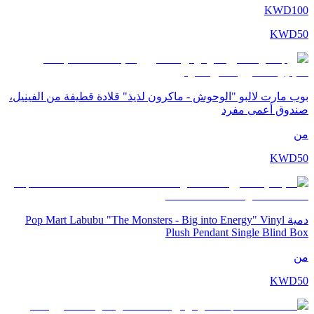
KWD
100
KWD
50
بوب مارت لالبو "الوحوش - ماكرون لذيذ" قلادة قطيفة من الفينيل،
صندوق أعمى مفرد
من
KWD
50
دمية Pop Mart Labubu "The Monsters - Big into Energy" Vinyl
Plush Pendant Single Blind Box
من
KWD
50