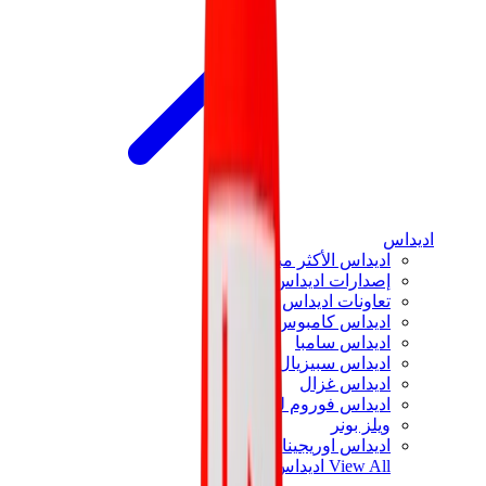
اديداس
اديداس الأكثر مبيعاً
إصدارات اديداس الجديدة
تعاونات اديداس
اديداس كامبوس
اديداس سامبا
اديداس سبيزيال
اديداس غزال
اديداس فوروم لو
ويلز بونر
اديداس اوريجينالز
View All
اديداس