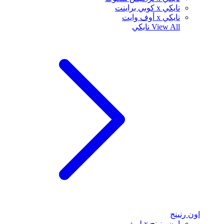
نايكي x كوبي براينت
نايكي x أوف وايت
View All
نايكي
اون رنينج
اون رنينج x لويفي