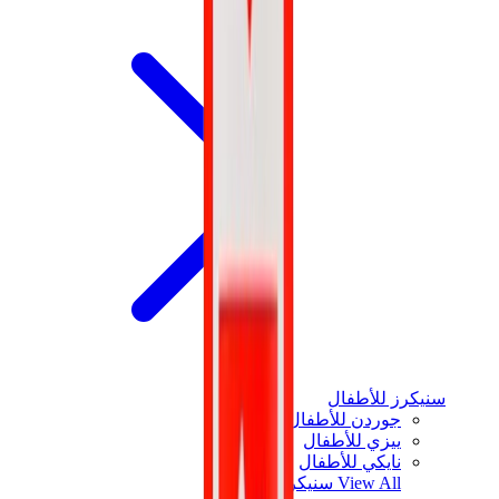
سنيكرز للأطفال
جوردن للأطفال
ييزي للأطفال
نايكي للأطفال
View All
سنيكرز للأطفال