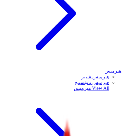
هيرميس
هيرميس شيبر
هيرميس باونسينج
View All
هيرميس