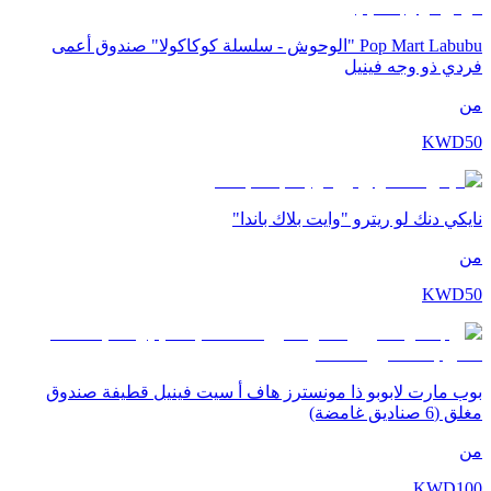
Pop Mart Labubu "الوحوش - سلسلة كوكاكولا" صندوق أعمى
فردي ذو وجه فينيل
من
KWD
50
نايكي دنك لو ريترو "وايت بلاك باندا"
من
KWD
50
بوب مارت لابوبو ذا مونسترز هاف أ سيت فينيل قطيفة صندوق
مغلق (6 صناديق غامضة)
من
KWD
100