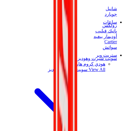
شانيل
جويارد
ساعات
رولكس
باتيك فيليب
أوديمار بيغيه
Cartier
سواتش
ستريت وير
سويت شيرت وهوديز
هودي كروم هارتس
View All
سويت شيرت وهوديز