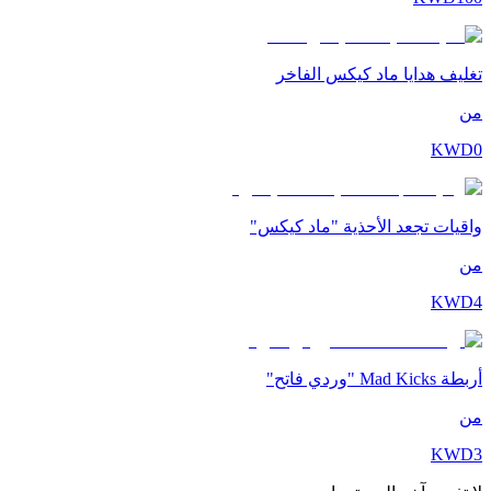
تغليف هدايا ماد كيكس الفاخر
من
KWD
0
واقيات تجعد الأحذية "ماد كيكس"
من
KWD
4
أربطة Mad Kicks "وردي فاتح"
من
KWD
3