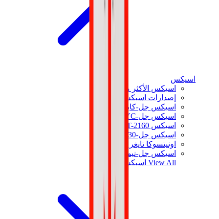
اسيكس
اسيكس الأكثر مبيعاً
إصدارات اسيكس الجديدة
اسيكس جل-كايانو
اسيكس جل-NYC
اسيكس GT-2160
اسيكس جل-1130
اونيتسوكا تايغر مكسيكو 66
اسيكس جل-نيمبوس
View All
اسيكس