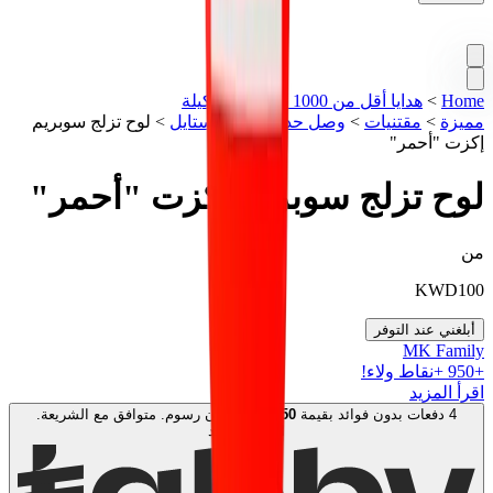
Home
>
هدايا أقل من 1000 درهم
>
تشكيلة
مميزة
>
مقتنيات
>
وصل حديثاً
>
لايف ستايل
>
لوح تزلج سوبريم
إكزت "أحمر"
لوح تزلج سوبريم إكزت "أحمر"
من
KWD
100
أبلغني عند التوفر
MK Family
+
950
+نقاط ولاء!
اقرأ المزيد
4 دفعات بدون فوائد بقيمة
50
KWD
. بدون رسوم. متوافق مع الشريعة.
اعرف المزيد