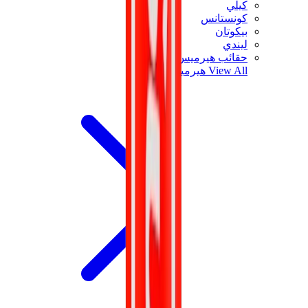
كيلي
كونستانس
بيكوتان
ليندي
حقائب هيرميس للرجال
View All
هيرميس