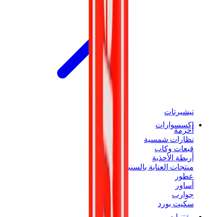
تيشيرتات
إكسسوارات
أحزمة
نظارات شمسية
قبعات وكاب
أربطة الأحذية
منتجات العناية بالسنيكرز
عطور
أساور
جوارب
سكيت بورد
مقتنيات