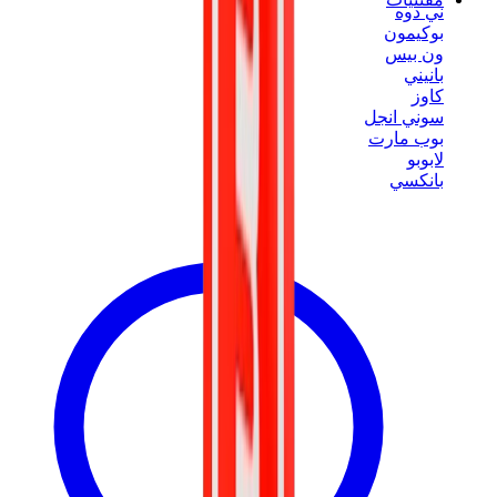
ني دوه
بوكيمون
ون بيس
بانيني
كاوز
سوني انجل
بوب مارت
لابوبو
بانكسي