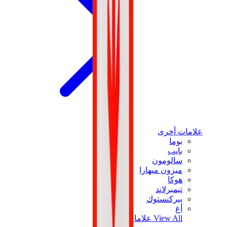
علامات أخرى
بوما
بايب
سالومون
ميزون ميهارا
هوكا
تيمبرلاند
بيركنستوك
أغ
View All
علامات أخرى