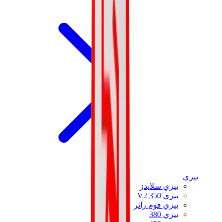
ييزي
ييزي سلايدز
ييزي 350 V2
ييزي فوم رانر
ييزي 380