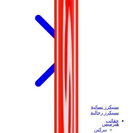
سنيكرز نسائية
سنيكرز رجالية
حقائب
هيرميس
بيركين