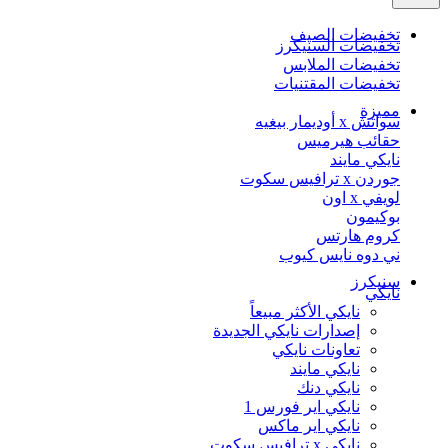
تخفيضات الصيف
تخفيضات السنيكرز
تخفيضات الملابس
تخفيضات المقتنيات
مميزة
سواتش x أوديمار بيغيه
حقائب هيرميس
نايكي مايند
جوردن x ترافيس سكوت
لويفي x اون
بوكيمون
كروم هارتس
ني دوه نايس كيوب
سنيكرز
نايكي
نايكي الأكثر مبيعاً
إصدارات نايكي الجديدة
تعاونات نايكي
نايكي مايند
نايكي دنك
نايكي اير فورس 1
نايكي اير ماكس
نايكي x ترافيس سكوت