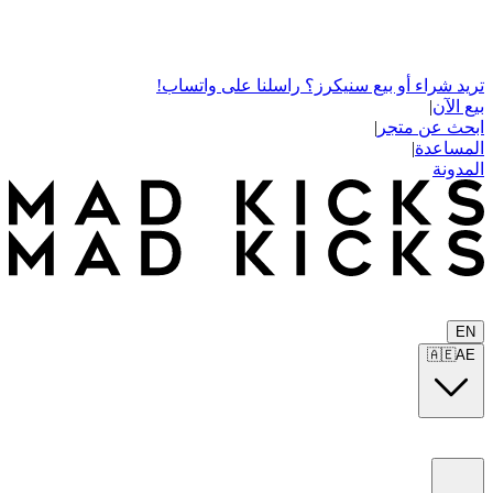
تريد شراء أو بيع سنيكرز؟ راسلنا على واتساب!
بيع الآن
|
ابحث عن متجر
|
المساعدة
|
المدونة
EN
🇦🇪
AE