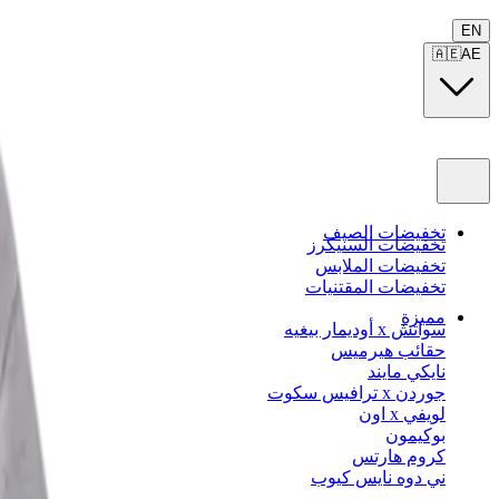
EN
🇦🇪
AE
تخفيضات الصيف
تخفيضات السنيكرز
تخفيضات الملابس
تخفيضات المقتنيات
مميزة
سواتش x أوديمار بيغيه
حقائب هيرميس
نايكي مايند
جوردن x ترافيس سكوت
لويفي x اون
بوكيمون
كروم هارتس
ني دوه نايس كيوب