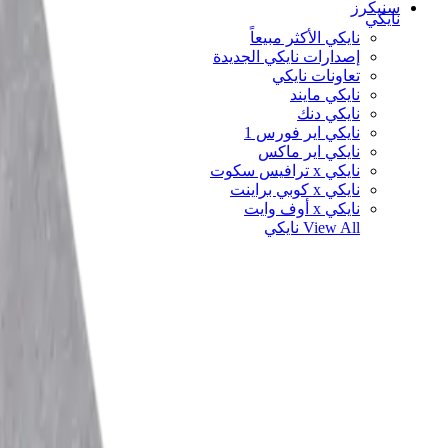
سنيكرز
نايكي
نايكي الأكثر مبيعاً
إصدارات نايكي الجديدة
تعاونات نايكي
نايكي مايند
نايكي دنك
نايكي اير فورس 1
نايكي اير ماكس
نايكي x ترافيس سكوت
نايكي x كوبي براينت
نايكي x أوف وايت
View All
نايكي