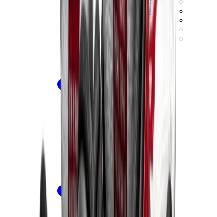
ييزي 450
ييزي 500
ييزي 700
ييزي V3
اير ييزي
View All
ييزي