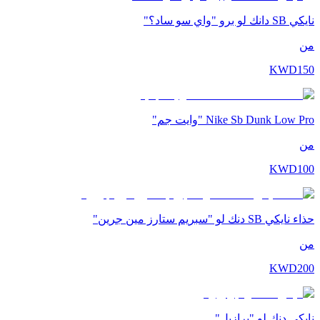
نايكي SB دانك لو برو "واي سو ساد؟"
من
KWD
150
Nike Sb Dunk Low Pro "وايت جم"
من
KWD
100
حذاء نايكي SB دنك لو "سبريم ستارز مين جرين"
من
KWD
200
نايكي دنك لو "برازيل"