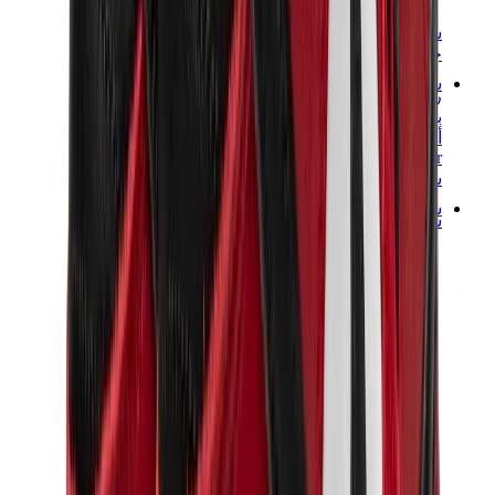
شانيل
جويارد
ساعات
رولكس
باتيك فيليب
أوديمار بيغيه
Cartier
سواتش
ستريت وير
سويت شيرت وهوديز
هودي كروم هارتس
View All
سويت شيرت وهوديز