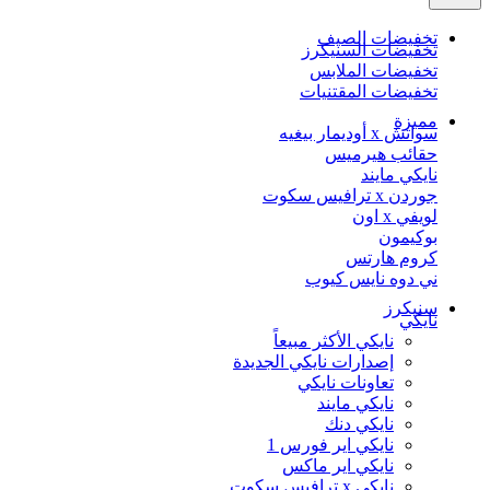
تخفيضات الصيف
تخفيضات السنيكرز
تخفيضات الملابس
تخفيضات المقتنيات
مميزة
سواتش x أوديمار بيغيه
حقائب هيرميس
نايكي مايند
جوردن x ترافيس سكوت
لويفي x اون
بوكيمون
كروم هارتس
ني دوه نايس كيوب
سنيكرز
نايكي
نايكي الأكثر مبيعاً
إصدارات نايكي الجديدة
تعاونات نايكي
نايكي مايند
نايكي دنك
نايكي اير فورس 1
نايكي اير ماكس
نايكي x ترافيس سكوت