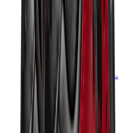
علامات أخرى
بوما
بايب
سالومون
ميزون ميهارا
هوكا
تيمبرلاند
بيركنستوك
أغ
View All
علامات أخرى