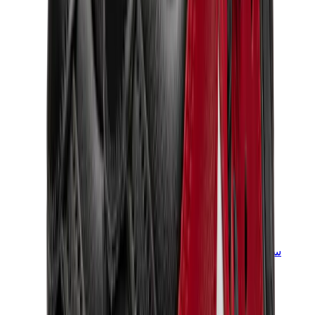
سنيكرز للأطفال
جوردن للأطفال
ييزي للأطفال
نايكي للأطفال
View All
سنيكرز للأطفال