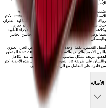
الإصدار سيكون مرتقبًا للغاية.
صُممت أحذية SB Dunks هذه على غرار حذاء Air Jordan 1
الأسطوري من عام 1985، ومن الممكن أن تكون أحذية Dunk الأكثر
رواجًا التي سيتم إطلاقها هذا العام. لقد كان عامًا ضخمًا لهذا الطراز،
حيث شهدنا تعاونات مع كل من ترافيس سكوت وبن آند جيري،
وكلاهما كان مرتقبًا بشكل كبير. يزين الجلد الفاخر الأجزاء العلوية
بينما يوضع شعار Swoosh المميز من Nike على الجانبين الجانبي
والوسطي.
أسفل القدمين، تكمل وحدة النعل المطاطي الأبيض الجزء العلوي
باللون الأحمر والأبيض والأسود، كما تخفي توسيد Nike Air المتطور
لجعلها مريحة بشكل مناسب. توضع حشوة إضافية عند الكاحل
واللسان على طريقة SB النموذجية، مما يضمن أن هذه الأحذية أكثر
من قادرة على التعامل مع الرياضات عالية التأثير.
الأصالة