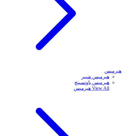
هيرميس
هيرميس شيبر
هيرميس باونسينج
View All
هيرميس