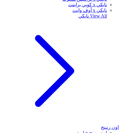
نايكي x كوبي براينت
نايكي x أوف وايت
View All
نايكي
اون رنينج
اون رنينج x لويفي