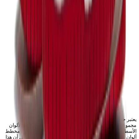
يعتبر حذاء Nike SB Dunk Low Chicago أحدث إصدار ضمن
مجموعة J-Pack المرغوبة للغاية من Nike SB، والتي تكرم الألوان
الأسطورية التي نعرفها ونحبها جميعًا. من المحتمل أن يكون مخطط
ألوان شيكاغو هو الأكثر طلبًا على الإطلاق، لذلك نعلم بالفعل أن هذا