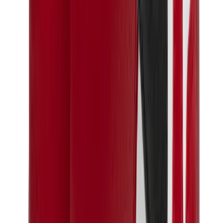
العلامات
كروم هارتس
بيرث أوف رويال تشايلد
درول دو مونسيور
دنيم تيرز
بروكن بلانت
كيث
ملابس ترافيس سكوت
فير أوف غاد × إيسنشالز
ريبرزنت
درو
View All
العلامات