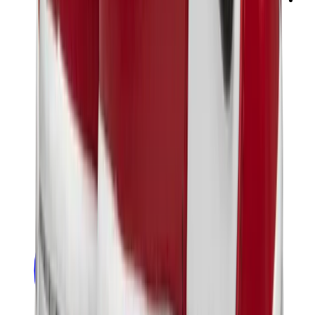
ني دوه
بوكيمون
ون بيس
بانيني
كاوز
سوني انجل
بوب مارت
لابوبو
بانكسي