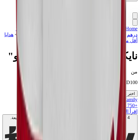
Home
>
تشكيلة مميزة
>
سنيكرز
>
نايكي SB
>
أقل من 1500
درهم
>
هدايا أقل من 1000 درهم
>
هدايا أقل من 1500 درهم
>
هدايا
أقل من 2000 درهم
>
نايكي SB دانك لو برو "شيكاغو"
نايكي SB دانك لو برو "شيكاغو"
من
KWD
100
اختر مقاسك
MK Family
+
750
+نقاط ولاء!
اقرأ المزيد
4 دفعات بدون فوائد بقيمة
50
KWD
. بدون رسوم. متوافق مع الشريعة.
اعرف المزيد