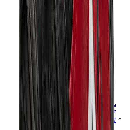
سنيكرز نسائية
سنيكرز رجالية
حقائب
هيرميس
بيركين