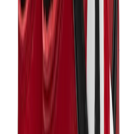
بناطيل وجوغرز وشورتات
بناطيل كروم هارتس
View All
بناطيل وجوغرز وشورتات