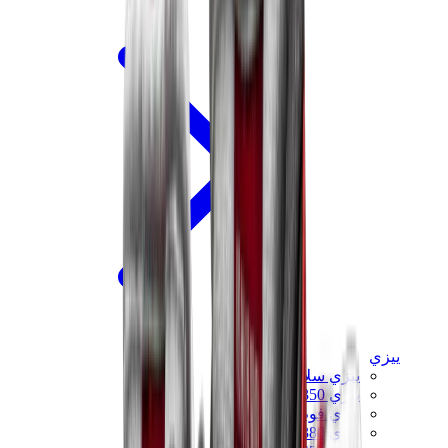
ييزي
ييزي سلايدز
ييزي 350 V2
ييزي فوم رانر
ييزي 380