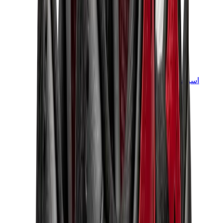
اسيكس
اسيكس الأكثر مبيعاً
إصدارات اسيكس الجديدة
اسيكس جل-كايانو
اسيكس جل-NYC
اسيكس GT-2160
اسيكس جل-1130
اونيتسوكا تايغر مكسيكو 66
اسيكس جل-نيمبوس
View All
اسيكس