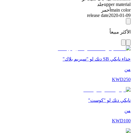
upper material
جلد
main color
أحمر
release date
2020-01-09
الأكثر مبيعاً
حذاء نايكي SB دنك لو "سبريم بلاك"
من
KWD
250
نايكي دنك لو "كوست"
من
KWD
100