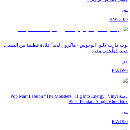
من
KWD
100
بوب مارت لالبو "الوحوش - ماكرون لذيذ" قلادة قطيفة من الفينيل،
صندوق أعمى مفرد
من
KWD
50
دمية Pop Mart Labubu "The Monsters - Big into Energy" Vinyl
Plush Pendant Single Blind Box
من
KWD
50