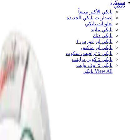
سنيكرز
نايكي
نايكي الأكثر مبيعاً
إصدارات نايكي الجديدة
تعاونات نايكي
نايكي مايند
نايكي دنك
نايكي اير فورس 1
نايكي اير ماكس
نايكي x ترافيس سكوت
نايكي x كوبي براينت
نايكي x أوف وايت
View All
نايكي