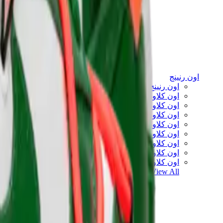
اون رنينج
اون رنينج x لويفي
اون كلاود 5
اون كلاود 6
اون كلاود x 3
اون كلاودنوفا
اون كلاودسولو
اون كلاودتيلت
اون كلاودفنتشر
اون كلاودفلو
View All
اون رنينج