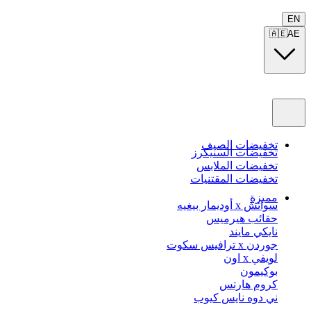
EN
🇦🇪
AE
تخفيضات الصيف
تخفيضات السنيكرز
تخفيضات الملابس
تخفيضات المقتنيات
مميزة
سواتش x أوديمار بيغيه
حقائب هيرميس
نايكي مايند
جوردن x ترافيس سكوت
لويفي x اون
بوكيمون
كروم هارتس
ني دوه نايس كيوب