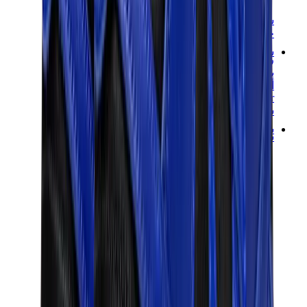
شانيل
جويارد
ساعات
رولكس
باتيك فيليب
أوديمار بيغيه
Cartier
سواتش
ستريت وير
سويت شيرت وهوديز
هودي كروم هارتس
View All
سويت شيرت وهوديز