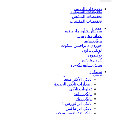
تخفيضات الصيف
تخفيضات السنيكرز
تخفيضات الملابس
تخفيضات المقتنيات
مميزة
سواتش x أوديمار بيغيه
حقائب هيرميس
نايكي مايند
جوردن x ترافيس سكوت
لويفي x اون
بوكيمون
كروم هارتس
ني دوه نايس كيوب
سنيكرز
نايكي
نايكي الأكثر مبيعاً
إصدارات نايكي الجديدة
تعاونات نايكي
نايكي مايند
نايكي دنك
نايكي اير فورس 1
نايكي اير ماكس
نايكي x ترافيس سكوت