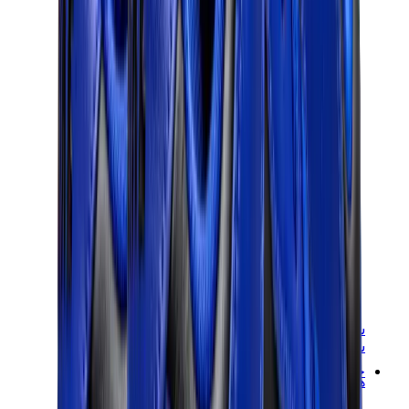
سنيكرز نسائية
سنيكرز رجالية
حقائب
هيرميس
بيركين