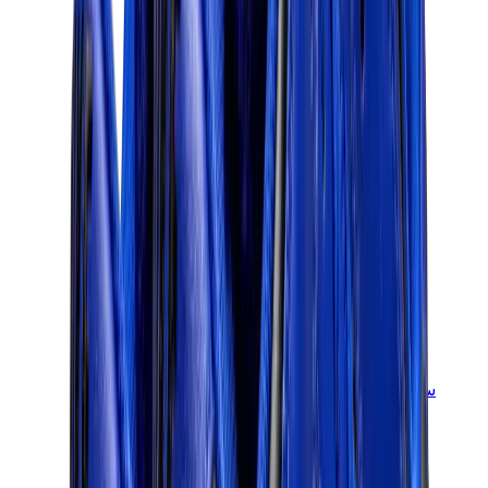
سنيكرز للأطفال
جوردن للأطفال
ييزي للأطفال
نايكي للأطفال
View All
سنيكرز للأطفال