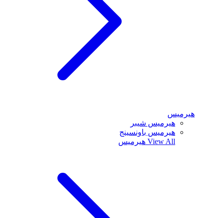
هيرميس
هيرميس شيبر
هيرميس باونسينج
View All
هيرميس