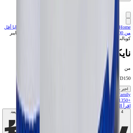
Home
>
تشكيلة مميزة
>
سنيكرز
>
أقل من 1500 درهم
>
هدايا أقل
من 1500 درهم
>
هدايا أقل من 2000 درهم
>
نايكي دنك لو "هايبر
كوبالت"
نايكي دنك لو "هايبر كوبالت"
من
KWD
150
اختر مقاسك
MK Family
+
1350
+نقاط ولاء!
اقرأ المزيد
4 دفعات بدون فوائد بقيمة
50
KWD
. بدون رسوم. متوافق مع الشريعة.
اعرف المزيد