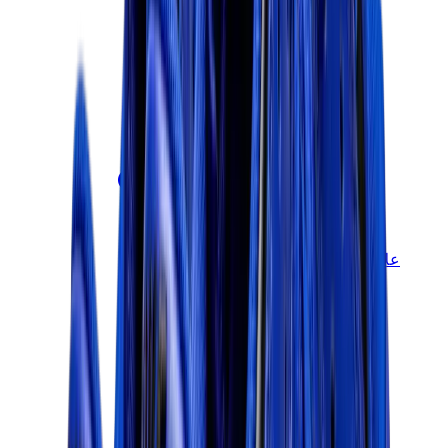
علامات أخرى
بوما
بايب
سالومون
ميزون ميهارا
هوكا
تيمبرلاند
بيركنستوك
أغ
View All
علامات أخرى