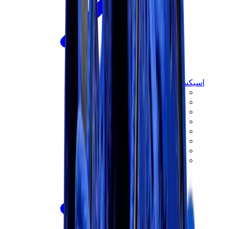
اسيكس
اسيكس الأكثر مبيعاً
إصدارات اسيكس الجديدة
اسيكس جل-كايانو
اسيكس جل-NYC
اسيكس GT-2160
اسيكس جل-1130
اونيتسوكا تايغر مكسيكو 66
اسيكس جل-نيمبوس
View All
اسيكس