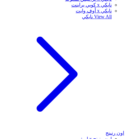
نايكي x كوبي براينت
نايكي x أوف وايت
View All
نايكي
اون رنينج
اون رنينج x لويفي