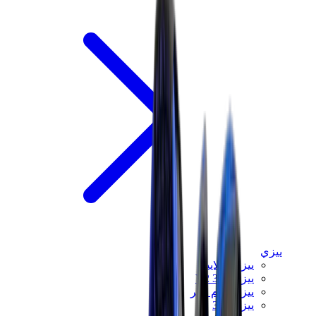
ييزي
ييزي سلايدز
ييزي 350 V2
ييزي فوم رانر
ييزي 380