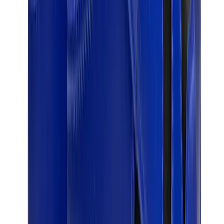
العلامات
كروم هارتس
بيرث أوف رويال تشايلد
درول دو مونسيور
دنيم تيرز
بروكن بلانت
كيث
ملابس ترافيس سكوت
فير أوف غاد × إيسنشالز
ريبرزنت
درو
View All
العلامات