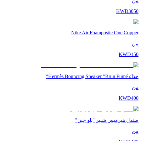
من
KWD
3050
Nike Air Foamposite One Copper
من
KWD
150
حذاء Hermès Bouncing Sneaker "Brun Fumé"
من
KWD
400
صندل هيرميس شيبر "بلو جين"
من