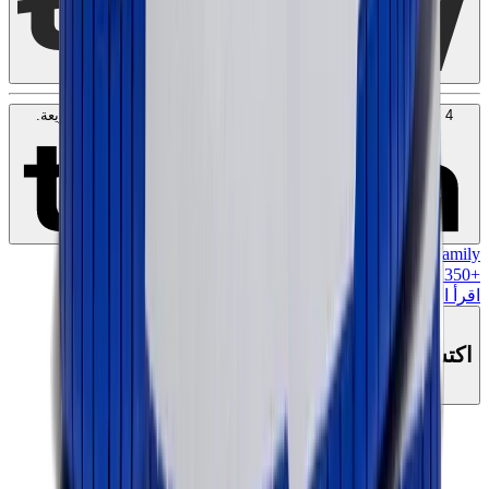
4 دفعات بدون فوائد بقيمة
50
KWD
. بدون رسوم. متوافق مع الشريعة.
اعرف المزيد
MK Family
+
1350
+نقاط ولاء!
اقرأ المزيد
اكتشف هذا المنتج