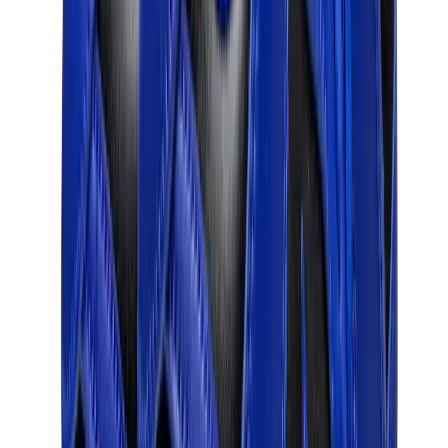
كيلي
كونستانس
بيكوتان
ليندي
حقائب هيرميس للرجال
View All
هيرميس