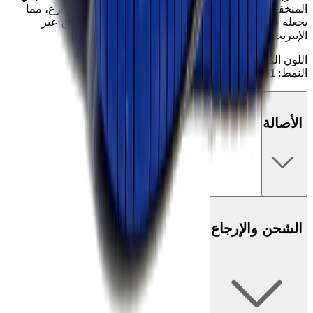
المنخفض يجمع بين الراحة اليومية والأناقة الجاهزة للشارع، مما
يجعله ضروريًا لمحبي الأحذية الرياضية.
تسوّق هذا المنتج عبر
الإنترنت أو في المتاجر لدى
Mad Kicks
.
اللون المعروض:
هايبر كوبالت/أسود-أبيض
النمط:
DD1391-001
الأصالة
الشحن والإرجاع