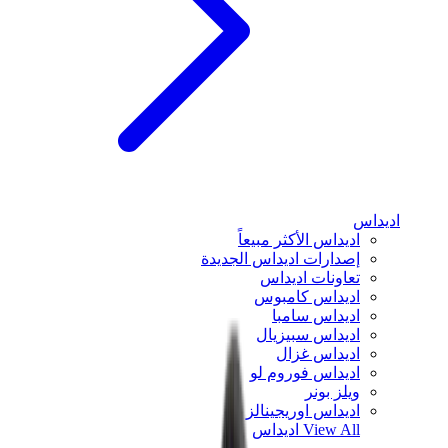
اديداس
اديداس الأكثر مبيعاً
إصدارات اديداس الجديدة
تعاونات اديداس
اديداس كامبوس
اديداس سامبا
اديداس سبيزيال
اديداس غزال
اديداس فوروم لو
ويلز بونر
اديداس اوريجينالز
View All
اديداس