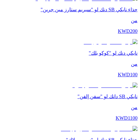
حذاء نايكي SB دنك لو "سبريم ستارز مين جرين"
من
KWD
200
نايكي دنك لو "كوكو بلك"
من
KWD
100
نايكي SB دانك لو "سفن إلفن"
من
KWD
1100
حذاء نايكي SB دنك لو "سبريم بلاك"