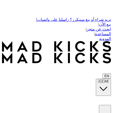
تريد شراء أو بيع سنيكرز؟ راسلنا على واتساب!
بيع الآن
|
ابحث عن متجر
|
المساعدة
|
المدونة
EN
🇦🇪
AE