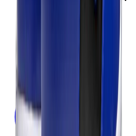
ني دوه
بوكيمون
ون بيس
بانيني
كاوز
سوني انجل
بوب مارت
لابوبو
بانكسي