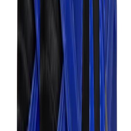
بناطيل وجوغرز وشورتات
بناطيل كروم هارتس
View All
بناطيل وجوغرز وشورتات