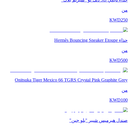
من
KWD
250
حذاء Hermès Bouncing Sneaker Etoupe
من
KWD
500
Onitsuka Tiger Mexico 66 TGRS Crystal Pink Graphite Grey
من
KWD
100
صندل هيرميس شيبر "بلو جين"