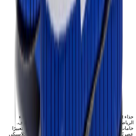
حذاء
Nike Dunk Low "Hyper Cobalt"
يعيد تصميم الحذاء
الرياضي الكلاسيكي، مما يمنحك مظهرًا جديدًا بشعور مألوف.
خامات
جلدية
فاخرة باللونين
هايبر كوبالت
والأسود تضفي تعبيرًا
عصريًا على هذا الحذاء المفضل على الإطلاق. تصميمه الكلاسيكي