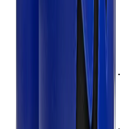
تيشيرتات
إكسسوارات
أحزمة
نظارات شمسية
قبعات وكاب
أربطة الأحذية
منتجات العناية بالسنيكرز
عطور
أساور
جوارب
سكيت بورد
مقتنيات