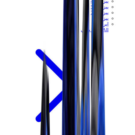
ييزي 450
ييزي 500
ييزي 700
ييزي V3
اير ييزي
View All
ييزي