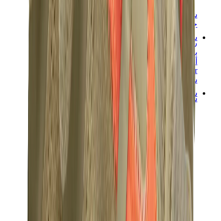
شانيل
جويارد
ساعات
رولكس
باتيك فيليب
أوديمار بيغيه
Cartier
سواتش
ستريت وير
سويت شيرت وهوديز
هودي كروم هارتس
View All
سويت شيرت وهوديز