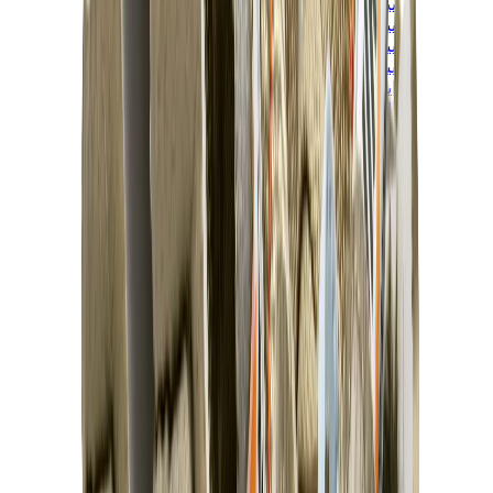
ييزي 450
ييزي 500
ييزي 700
ييزي V3
اير ييزي
View All
ييزي