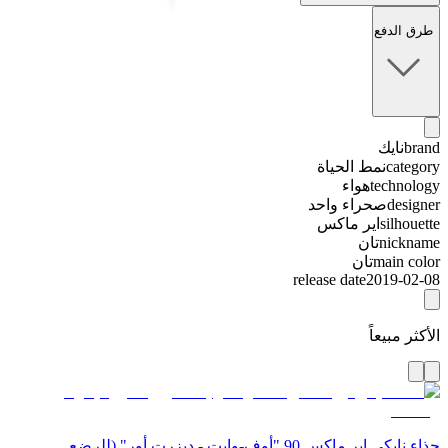
طرق الدفع
brand
نايك
category
نمط الحياة
technology
هواء
designer
صحراء واحد
silhouette
اير ماكس
nickname
تان
main color
تان
release date
2019-02-08
الأكثر مبيعاً
حذاء نايكي اير ماكس 90 "أوف-وايت - ديزرت أور" (للرضع