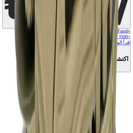
MK Family
+
3500
+نقاط ولاء!
اقرأ المزيد
اكتشف هذا المنتج