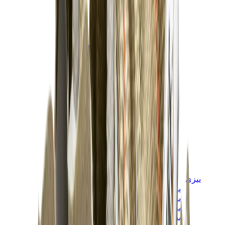
ييزي
ييزي سلايدز
ييزي 350 V2
ييزي فوم رانر
ييزي 380