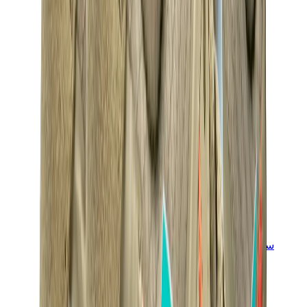
سنيكرز للأطفال
جوردن للأطفال
ييزي للأطفال
نايكي للأطفال
View All
سنيكرز للأطفال