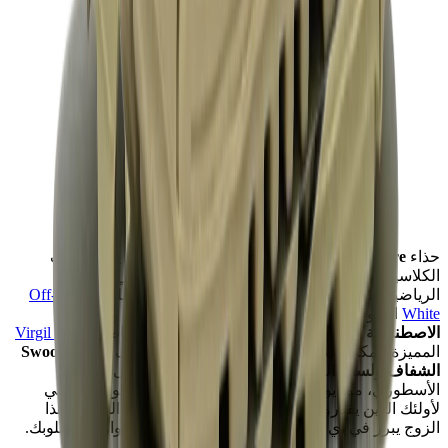
حذاء
"Desert Ore"
Off-White
90
Nike Air Max
يعيد تعريف
الكلاسيكية بلمسة جريئة، مما يجعله ضرورة لمحبي الأحذية
الرياضية. يتميز بتدرج لوني
Desert Ore هادئ
، ويسلط إصدار
Off-
White
الضوء على مزيج من
الجلد المدبوغ
،
الشبك
، و
المواد
الاصطناعية
لإضفاء مظهر مفكك، بالإضافة إلى خياطة
Virgil Abloh
المميزة المكشوفة وربطة السحاب الأيقونية. يضيف
شعار Swoosh
الشفاف
و
لسان الحذاء الإسفنجي
لمسة عصرية إلى التصميم
الأسطوري، مما يوفر أناقة جاهزة للشوارع وراحة يومية. مثالي
لأولئك الذين يقدرون التصميم المفاهيمي والبيانات الجريئة، هذا
الزوج يبرز في أي مجموعة. تفقده في
Mad Kicks
وارتقِ بأسلوبك.