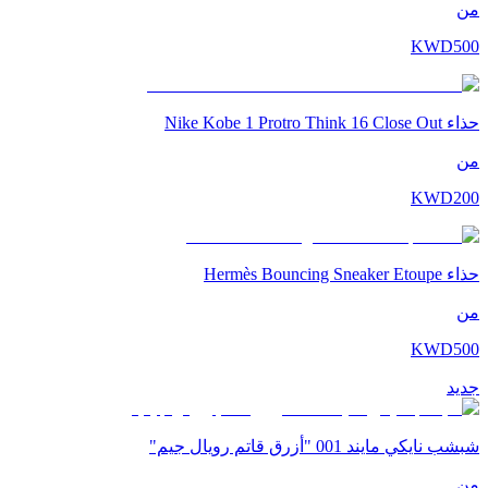
من
KWD
500
حذاء Nike Kobe 1 Protro Think 16 Close Out
من
KWD
200
حذاء Hermès Bouncing Sneaker Etoupe
من
KWD
500
جديد
شبشب نايكي مايند 001 "أزرق قاتم رويال جيم"
من