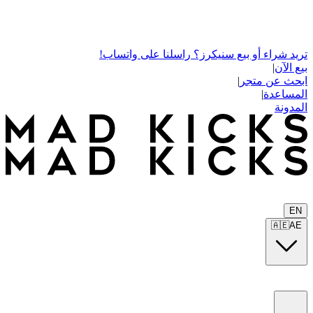
تريد شراء أو بيع سنيكرز؟ راسلنا على واتساب!
بيع الآن
|
ابحث عن متجر
|
المساعدة
|
المدونة
EN
🇦🇪
AE