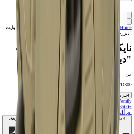
Home
>
تشكيلة مميزة
>
سنيكرز
>
نايكي اير ماكس 90 أوف-وايت
"ديزرت أور"
نايكي اير ماكس 90 أوف-وايت
"ديزرت أور"
من
KWD
300
اختر مقاسك
MK Family
+
3500
+نقاط ولاء!
اقرأ المزيد
4 دفعات بدون فوائد بقيمة
100
KWD
. بدون رسوم. متوافق مع الشريعة.
اعرف المزيد