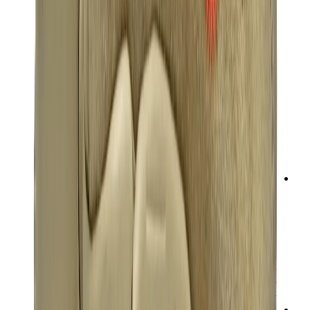
تيشيرتات
إكسسوارات
أحزمة
نظارات شمسية
قبعات وكاب
أربطة الأحذية
منتجات العناية بالسنيكرز
عطور
أساور
جوارب
سكيت بورد
مقتنيات