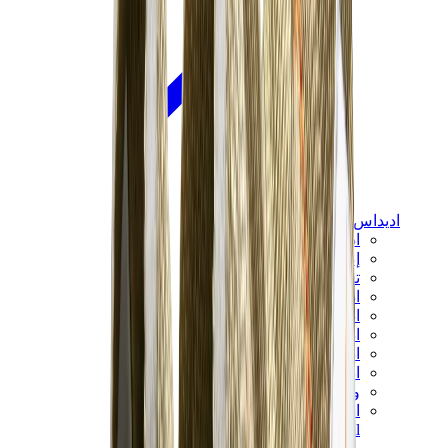
اديداس
اديداس الأكثر مبيعاً
إصدارات اديداس الجديدة
تعاونات اديداس
اديداس كامبوس
اديداس سامبا
اديداس سبيزيال
اديداس غزال
اديداس فوروم لو
ويلز بونر
اديداس اوريجينالز
View All
اديداس