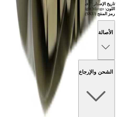
تاريخ الإصدار
: 7 فبراير 2019
اللون
: Desert Ore/Hyper Jade/Bright Mango
رمز المنتج (SKU)
: AA7293-200
الأصالة
الشحن والإرجاع