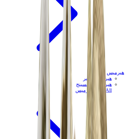
هيرميس
هيرميس شيبر
هيرميس باونسينج
View All
هيرميس