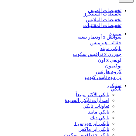
تخفيضات الصيف
تخفيضات السنيكرز
تخفيضات الملابس
تخفيضات المقتنيات
مميزة
سواتش x أوديمار بيغيه
حقائب هيرميس
نايكي مايند
جوردن x ترافيس سكوت
لويفي x اون
بوكيمون
كروم هارتس
ني دوه نايس كيوب
سنيكرز
نايكي
نايكي الأكثر مبيعاً
إصدارات نايكي الجديدة
تعاونات نايكي
نايكي مايند
نايكي دنك
نايكي اير فورس 1
نايكي اير ماكس
نايكي x ترافيس سكوت