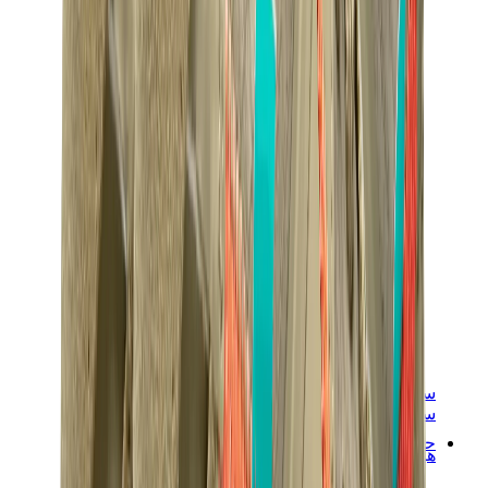
سنيكرز نسائية
سنيكرز رجالية
حقائب
هيرميس
بيركين