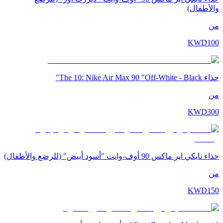
والأطفال)
من
KWD
100
حذاء The 10: Nike Air Max 90 "Off-White - Black"
من
KWD
300
حذاء نايكي اير ماكس 90 أوف-وايت "أسود أبيض" (للرضع والأطفال)
من
KWD
150