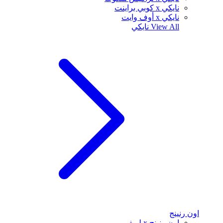
نايكي x كوبي براينت
نايكي x أوف وايت
View All
نايكي
اون رنينج
اون رنينج x لويفي