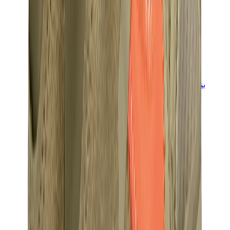
بناطيل وجوغرز وشورتات
بناطيل كروم هارتس
View All
بناطيل وجوغرز وشورتات