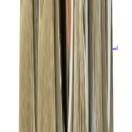
اسيكس
اسيكس الأكثر مبيعاً
إصدارات اسيكس الجديدة
اسيكس جل-كايانو
اسيكس جل-NYC
اسيكس GT-2160
اسيكس جل-1130
اونيتسوكا تايغر مكسيكو 66
اسيكس جل-نيمبوس
View All
اسيكس