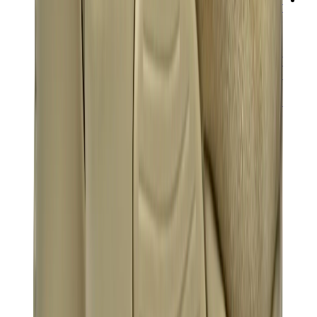
ني دوه
بوكيمون
ون بيس
بانيني
كاوز
سوني انجل
بوب مارت
لابوبو
بانكسي