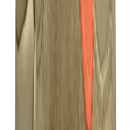
العلامات
كروم هارتس
بيرث أوف رويال تشايلد
درول دو مونسيور
دنيم تيرز
بروكن بلانت
كيث
ملابس ترافيس سكوت
فير أوف غاد × إيسنشالز
ريبرزنت
درو
View All
العلامات