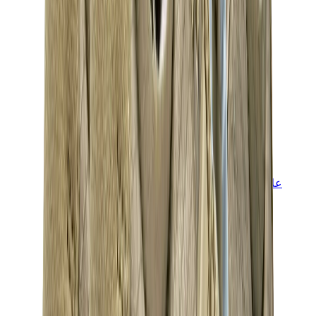
علامات أخرى
بوما
بايب
سالومون
ميزون ميهارا
هوكا
تيمبرلاند
بيركنستوك
أغ
View All
علامات أخرى