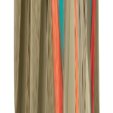
كيلي
كونستانس
بيكوتان
ليندي
حقائب هيرميس للرجال
View All
هيرميس