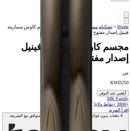
Home
>
تشكيلة مميزة
>
فيغرز KAWS
>
مجسم كاوس سيباريتد
فينيل إصدار مفتوح "بني"
مجسم كاوس سيباريتد فينيل
إصدار مفتوح "بني"
من
KWD
250
أبلغني عند التوفر
MK Family
+
2800
+نقاط ولاء!
اقرأ المزيد
4 دفعات بدون فوائد بقيمة
100
KWD
. بدون رسوم. متوافق مع الشريعة.
اعرف المزيد