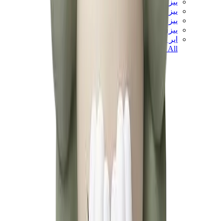
ييزي 450
ييزي 500
ييزي 700
ييزي V3
اير ييزي
View All
ييزي