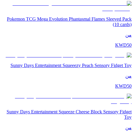
Pokemon TCG Mega Evolution Phantasmal Flames Sleeved Pack
(10 cards)
من
KWD
50
Sunny Days Entertainment Squeeezy Peach Sensory Fidget Toy
من
KWD
50
Sunny Days Entertainment Squeeze Cheese Block Sensory Fidget
Toy
من