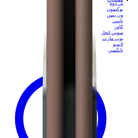
ني دوه
بوكيمون
ون بيس
بانيني
كاوز
سوني انجل
بوب مارت
لابوبو
بانكسي