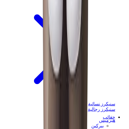
سنيكرز نسائية
سنيكرز رجالية
حقائب
هيرميس
بيركين