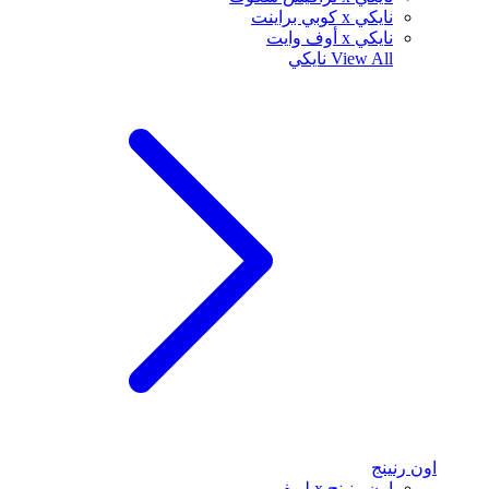
نايكي x كوبي براينت
نايكي x أوف وايت
View All
نايكي
اون رنينج
اون رنينج x لويفي