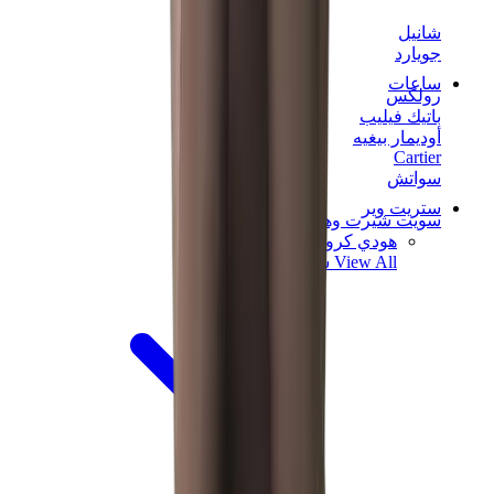
شانيل
جويارد
ساعات
رولكس
باتيك فيليب
أوديمار بيغيه
Cartier
سواتش
ستريت وير
سويت شيرت وهوديز
هودي كروم هارتس
View All
سويت شيرت وهوديز