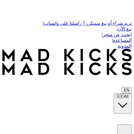
تريد شراء أو بيع سنيكرز؟ راسلنا على واتساب!
بيع الآن
|
ابحث عن متجر
|
المساعدة
|
المدونة
EN
🇦🇪
AE