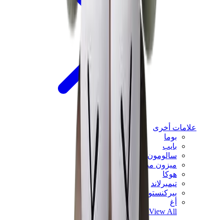
علامات أخرى
بوما
بايب
سالومون
ميزون ميهارا
هوكا
تيمبرلاند
بيركنستوك
أغ
View All
علامات أخرى