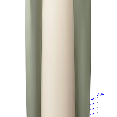
ييزي
ييزي سلايدز
ييزي 350 V2
ييزي فوم رانر
ييزي 380