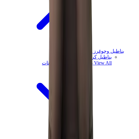
بناطيل وجوغرز وشورتات
بناطيل كروم هارتس
View All
بناطيل وجوغرز وشورتات