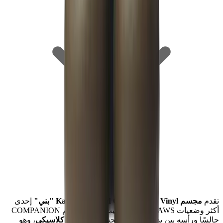
تقدم
مجسم Kaws Separated Open Edition Vinyl "بني"
إحدى
أكثر وضعيات KAWS عاطفية، حيث يظهر مجسم COMPANION
جالسًا ورأسه بين يديه. يكتمل المجسم بـ
لون بني كلاسيكي
، وهو