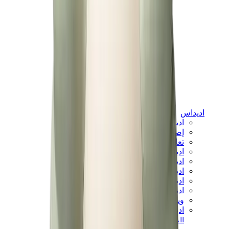
اديداس
اديداس الأكثر مبيعاً
إصدارات اديداس الجديدة
تعاونات اديداس
اديداس كامبوس
اديداس سامبا
اديداس سبيزيال
اديداس غزال
اديداس فوروم لو
ويلز بونر
اديداس اوريجينالز
View All
اديداس