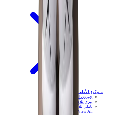
سنيكرز للأطفال
جوردن للأطفال
ييزي للأطفال
نايكي للأطفال
View All
سنيكرز للأطفال