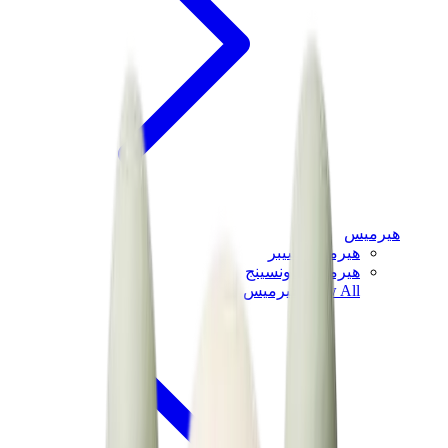
هيرميس
هيرميس شيبر
هيرميس باونسينج
View All
هيرميس