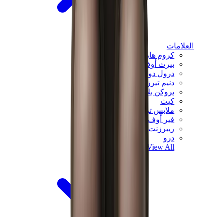
العلامات
كروم هارتس
بيرث أوف رويال تشايلد
درول دو مونسيور
دنيم تيرز
بروكن بلانت
كيث
ملابس ترافيس سكوت
فير أوف غاد × إيسنشالز
ريبرزنت
درو
View All
العلامات