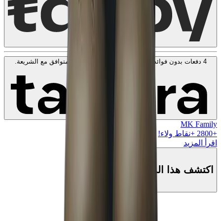
4 دفعات بدون فوائد بقيمة
100
KWD
. بدون رسوم. متوافق مع الشريعة.
اعرف المزيد
MK Family
+
2800
+نقاط ولاء!
اقرأ المزيد
اكتشف هذا المنتج