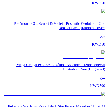
KWD
50
Pokémon TCG: Scarlet & Violet - Prismatic Evolution - One
Booster Pack (Random Cover)
من
KWD
50
Mega Gengar ex 2026 Pokémon Ascended Heroes Special
Illustration Rare (Ungraded)
من
KWD
500
2023 Pokemon Scarlet & Violet Black Star Promo Miraidon #13