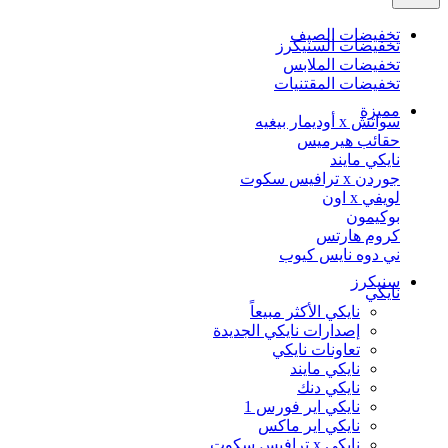
تخفيضات الصيف
تخفيضات السنيكرز
تخفيضات الملابس
تخفيضات المقتنيات
مميزة
سواتش x أوديمار بيغيه
حقائب هيرميس
نايكي مايند
جوردن x ترافيس سكوت
لويفي x اون
بوكيمون
كروم هارتس
ني دوه نايس كيوب
سنيكرز
نايكي
نايكي الأكثر مبيعاً
إصدارات نايكي الجديدة
تعاونات نايكي
نايكي مايند
نايكي دنك
نايكي اير فورس 1
نايكي اير ماكس
نايكي x ترافيس سكوت