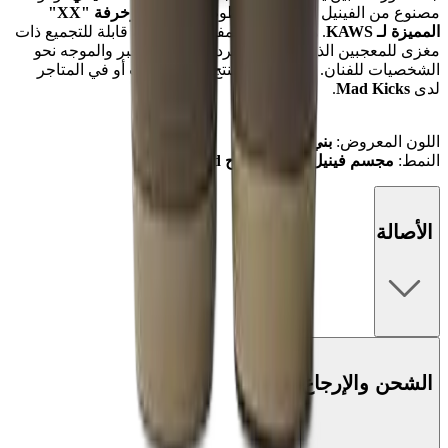
مصنوع من الفينيل الفاخر مع خطوط تفصيلية و
زخرفة "XX"
المميزة لـ KAWS
. هذا الإصدار المفتوح هو قطعة قابلة للتجميع ذات
مغزى للمعجبين الذين يقدرون سرد القصص المعبر والموجه نحو
الشخصيات للفنان.
تسوق هذا المنتج عبر الإنترنت أو في المتاجر
لدى
Mad Kicks
.
اللون المعروض:
بني
النمط:
مجسم فينيل إصدار مفتوح Separated
الأصالة
الشحن والإرجاع