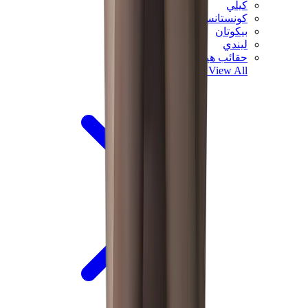
كيلي
كونستانس
بيكوتان
ليندي
حقائب هيرميس للرجال
View All
هيرميس