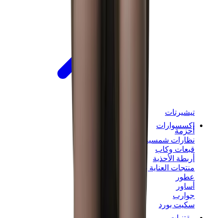
تيشيرتات
إكسسوارات
أحزمة
نظارات شمسية
قبعات وكاب
أربطة الأحذية
منتجات العناية بالسنيكرز
عطور
أساور
جوارب
سكيت بورد
مقتنيات