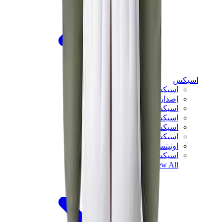
اسيكس
اسيكس الأكثر مبيعاً
إصدارات اسيكس الجديدة
اسيكس جل-كايانو
اسيكس جل-NYC
اسيكس GT-2160
اسيكس جل-1130
اونيتسوكا تايغر مكسيكو 66
اسيكس جل-نيمبوس
View All
اسيكس