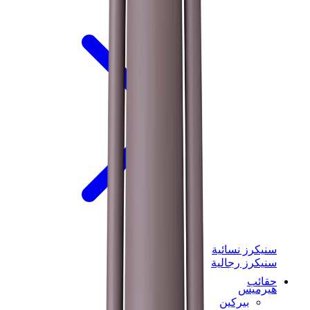
سنيكرز نسائية
سنيكرز رجالية
حقائب
هيرميس
بيركين