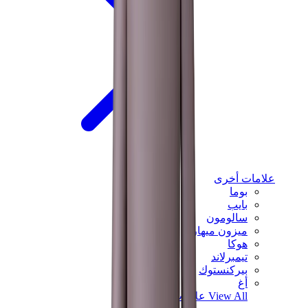
علامات أخرى
بوما
بايب
سالومون
ميزون ميهارا
هوكا
تيمبرلاند
بيركنستوك
أغ
View All
علامات أخرى