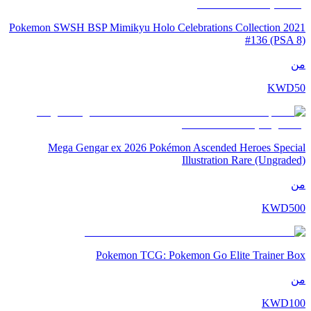
2021 Pokemon SWSH BSP Mimikyu Holo Celebrations Collection
#136 (PSA 8)
من
KWD
50
Mega Gengar ex 2026 Pokémon Ascended Heroes Special
Illustration Rare (Ungraded)
من
KWD
500
Pokemon TCG: Pokemon Go Elite Trainer Box
من
KWD
100