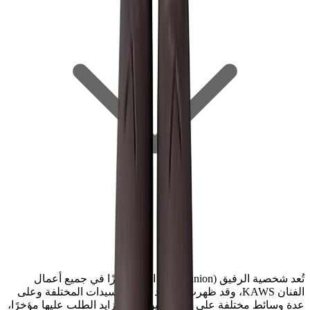
تُعد شخصية الرفيق (Companion) الأكثر تميزًا في جميع أعمال
الفنان KAWS، وقد ظهرت بالعديد من التجسيدات المختلفة وعلى
عدة وسائط مختلفة على مر السنين. وبعد تزايد الطلب عليها مؤخرًا،