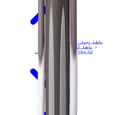
بناطيل وجوغرز وشورتات
بناطيل كروم هارتس
View All
بناطيل وجوغرز وشورتات