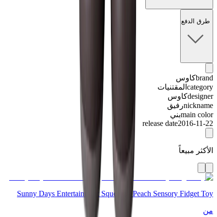
طرق الدفع
brand
كاوس
category
المقتنيات
designer
كاوس
nickname
رفيق
main color
بني
release date
2016-11-22
الأكثر مبيعاً
Sunny Days Entertainment Squeeezy Peach Sensory Fidget Toy
من