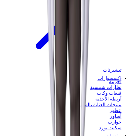
تيشيرتات
إكسسوارات
أحزمة
نظارات شمسية
قبعات وكاب
أربطة الأحذية
منتجات العناية بالسنيكرز
عطور
أساور
جوارب
سكيت بورد
مقتنيات