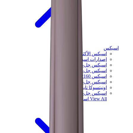
اسيكس
اسيكس الأكثر مبيعاً
إصدارات اسيكس الجديدة
اسيكس جل-كايانو
اسيكس جل-NYC
اسيكس GT-2160
اسيكس جل-1130
اونيتسوكا تايغر مكسيكو 66
اسيكس جل-نيمبوس
View All
اسيكس