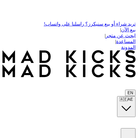
تريد شراء أو بيع سنيكرز؟ راسلنا على واتساب!
بيع الآن
|
ابحث عن متجر
|
المساعدة
|
المدونة
EN
🇦🇪
AE