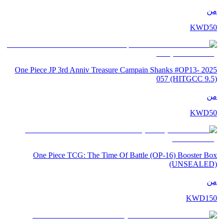
من
KWD
50
2025 One Piece JP 3rd Anniv Treasure Campain Shanks #OP13-
057 (HITGCC 9.5)
من
KWD
50
One Piece TCG: The Time Of Battle (OP-16) Booster Box
(UNSEALED)
من
KWD
150