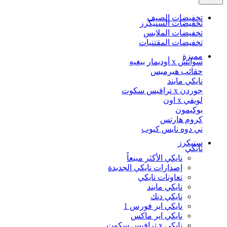
تخفيضات الصيف
تخفيضات السنيكرز
تخفيضات الملابس
تخفيضات المقتنيات
مميزة
سواتش x أوديمار بيغيه
حقائب هيرميس
نايكي مايند
جوردن x ترافيس سكوت
لويفي x اون
بوكيمون
كروم هارتس
ني دوه نايس كيوب
سنيكرز
نايكي
نايكي الأكثر مبيعاً
إصدارات نايكي الجديدة
تعاونات نايكي
نايكي مايند
نايكي دنك
نايكي اير فورس 1
نايكي اير ماكس
نايكي x ترافيس سكوت