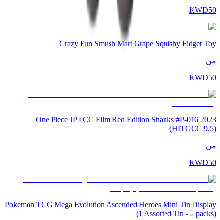
KWD
50
Crazy Fun Smush Mart Grape Squishy Fidget Toy
من
KWD
50
2023 One Piece JP PCC Film Red Edition Shanks #P-016
(HITGCC 9.5)
من
KWD
50
Pokemon TCG Mega Evolution Ascended Heroes Mini Tin Display
(1 Assorted Tin - 2 packs)