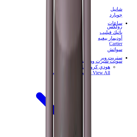
شانيل
جويارد
ساعات
رولكس
باتيك فيليب
أوديمار بيغيه
Cartier
سواتش
ستريت وير
سويت شيرت وهوديز
هودي كروم هارتس
View All
سويت شيرت وهوديز