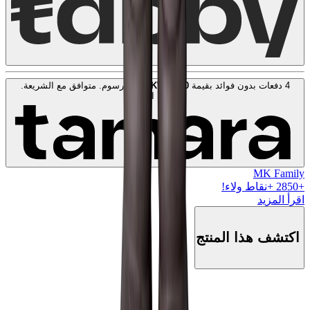
4 دفعات بدون فوائد بقيمة
100
KWD
. بدون رسوم. متوافق مع الشريعة.
اعرف المزيد
MK Family
+
2850
+نقاط ولاء!
اقرأ المزيد
اكتشف هذا المنتج