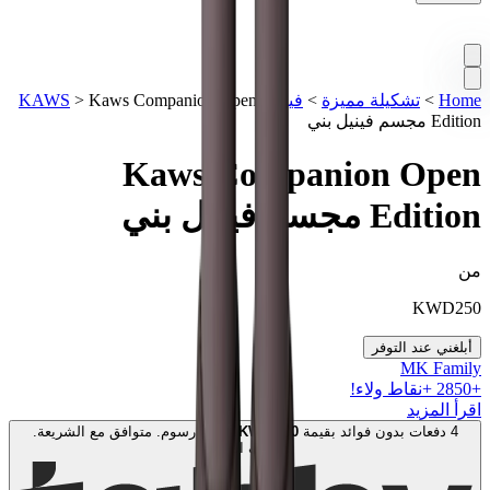
Home
>
تشكيلة مميزة
>
فيغرز KAWS
Kaws Companion Open
>
Edition مجسم فينيل بني
Kaws Companion Open
Edition مجسم فينيل بني
من
KWD
250
أبلغني عند التوفر
MK Family
+
2850
+نقاط ولاء!
اقرأ المزيد
4 دفعات بدون فوائد بقيمة
100
KWD
. بدون رسوم. متوافق مع الشريعة.
اعرف المزيد