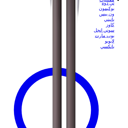
ني دوه
بوكيمون
ون بيس
بانيني
كاوز
سوني انجل
بوب مارت
لابوبو
بانكسي