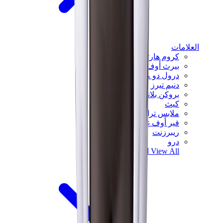
العلامات
كروم هارتس
بيرث أوف رويال تشايلد
درول دو مونسيور
دنيم تيرز
بروكن بلانت
كيث
ملابس ترافيس سكوت
فير أوف غاد × إيسنشالز
ريبرزنت
درو
View All
العلامات