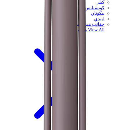
كيلي
كونستانس
بيكوتان
ليندي
حقائب هيرميس للرجال
View All
هيرميس