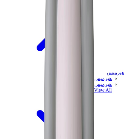
هيرميس
هيرميس شيبر
هيرميس باونسينج
View All
هيرميس