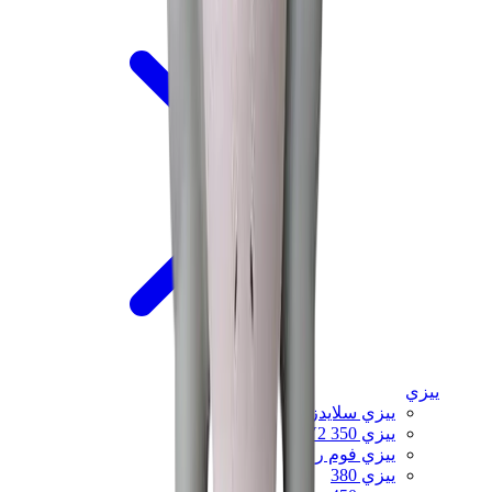
ييزي
ييزي سلايدز
ييزي 350 V2
ييزي فوم رانر
ييزي 380