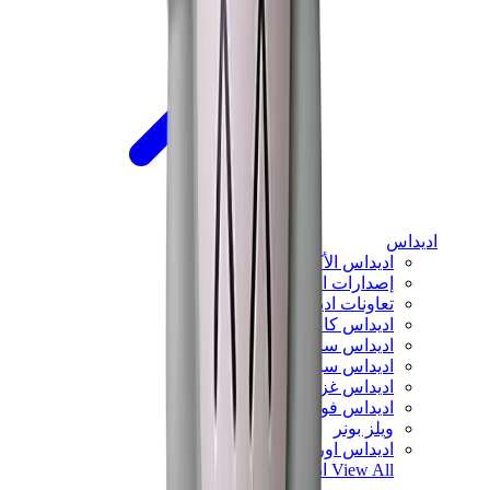
اديداس
اديداس الأكثر مبيعاً
إصدارات اديداس الجديدة
تعاونات اديداس
اديداس كامبوس
اديداس سامبا
اديداس سبيزيال
اديداس غزال
اديداس فوروم لو
ويلز بونر
اديداس اوريجينالز
View All
اديداس