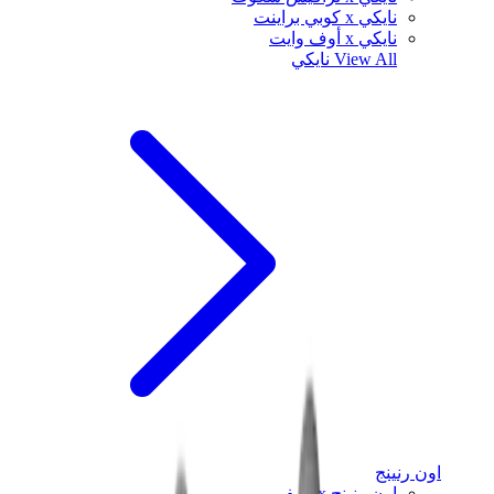
نايكي x كوبي براينت
نايكي x أوف وايت
View All
نايكي
اون رنينج
اون رنينج x لويفي