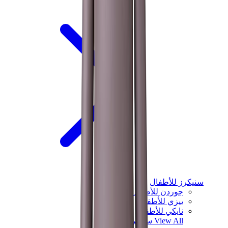
سنيكرز للأطفال
جوردن للأطفال
ييزي للأطفال
نايكي للأطفال
View All
سنيكرز للأطفال