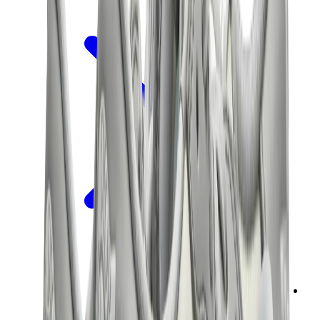
سنيكرز نسائية
سنيكرز رجالية
حقائب
هيرميس
بيركين