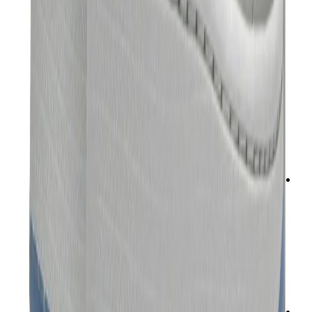
تيشيرتات
إكسسوارات
أحزمة
نظارات شمسية
قبعات وكاب
أربطة الأحذية
منتجات العناية بالسنيكرز
عطور
أساور
جوارب
سكيت بورد
مقتنيات