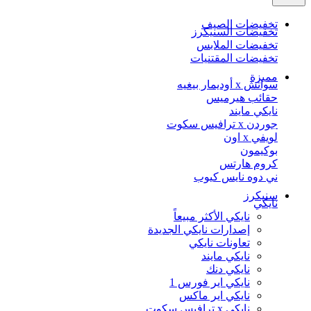
تخفيضات الصيف
تخفيضات السنيكرز
تخفيضات الملابس
تخفيضات المقتنيات
مميزة
سواتش x أوديمار بيغيه
حقائب هيرميس
نايكي مايند
جوردن x ترافيس سكوت
لويفي x اون
بوكيمون
كروم هارتس
ني دوه نايس كيوب
سنيكرز
نايكي
نايكي الأكثر مبيعاً
إصدارات نايكي الجديدة
تعاونات نايكي
نايكي مايند
نايكي دنك
نايكي اير فورس 1
نايكي اير ماكس
نايكي x ترافيس سكوت