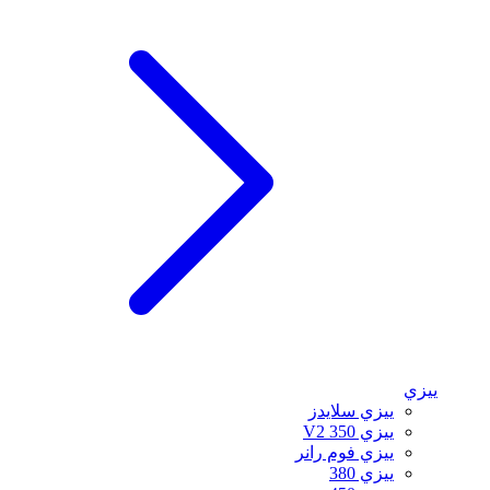
ييزي
ييزي سلايدز
ييزي 350 V2
ييزي فوم رانر
ييزي 380