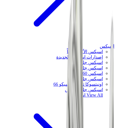
اسيكس
اسيكس الأكثر مبيعاً
إصدارات اسيكس الجديدة
اسيكس جل-كايانو
اسيكس جل-NYC
اسيكس GT-2160
اسيكس جل-1130
اونيتسوكا تايغر مكسيكو 66
اسيكس جل-نيمبوس
View All
اسيكس