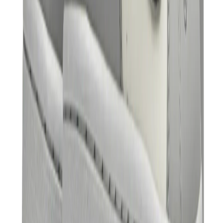
العلامات
كروم هارتس
بيرث أوف رويال تشايلد
درول دو مونسيور
دنيم تيرز
بروكن بلانت
كيث
ملابس ترافيس سكوت
فير أوف غاد × إيسنشالز
ريبرزنت
درو
View All
العلامات