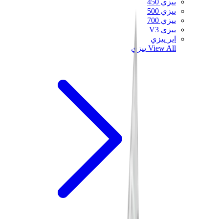
ييزي 450
ييزي 500
ييزي 700
ييزي V3
اير ييزي
View All
ييزي