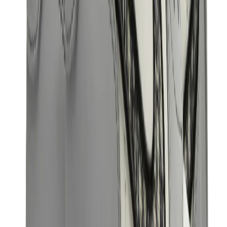
بناطيل وجوغرز وشورتات
بناطيل كروم هارتس
View All
بناطيل وجوغرز وشورتات