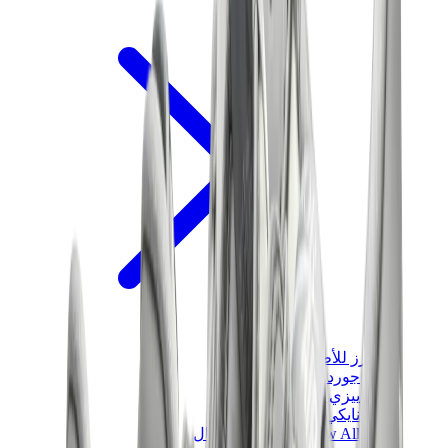
سنيكرز للأطفال
جوردن للأطفال
ييزي للأطفال
نايكي للأطفال
View All
سنيكرز للأطفال