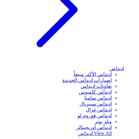
اديداس
اديداس الأكثر مبيعاً
إصدارات اديداس الجديدة
تعاونات اديداس
اديداس كامبوس
اديداس سامبا
اديداس سبيزيال
اديداس غزال
اديداس فوروم لو
ويلز بونر
اديداس اوريجينالز
View All
اديداس