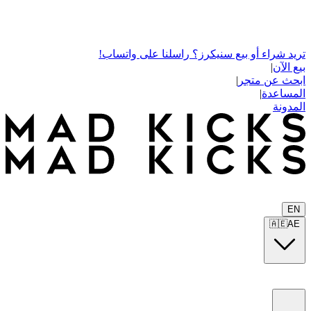
تريد شراء أو بيع سنيكرز؟ راسلنا على واتساب!
بيع الآن
|
ابحث عن متجر
|
المساعدة
|
المدونة
EN
🇦🇪
AE