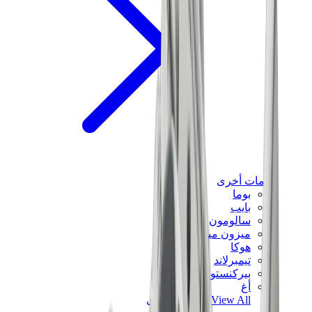
علامات أخرى
بوما
بايب
سالومون
ميزون ميهارا
هوكا
تيمبرلاند
بيركنستوك
أغ
View All
علامات أخرى