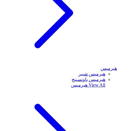
هيرميس
هيرميس شيبر
هيرميس باونسينج
View All
هيرميس