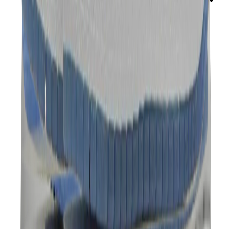
ني دوه
بوكيمون
ون بيس
بانيني
كاوز
سوني انجل
بوب مارت
لابوبو
بانكسي