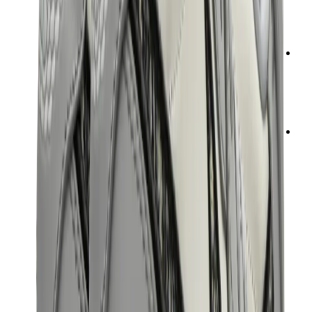
شانيل
جويارد
ساعات
رولكس
باتيك فيليب
أوديمار بيغيه
Cartier
سواتش
ستريت وير
سويت شيرت وهوديز
هودي كروم هارتس
View All
سويت شيرت وهوديز