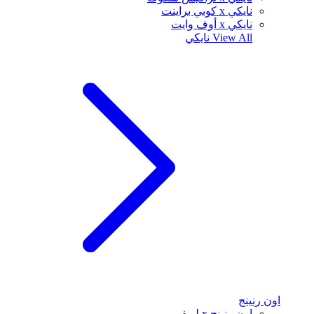
نايكي x كوبي براينت
نايكي x أوف وايت
View All
نايكي
اون رنينج
اون رنينج x لويفي