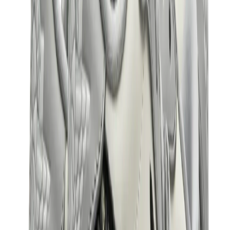
كيلي
كونستانس
بيكوتان
ليندي
حقائب هيرميس للرجال
View All
هيرميس