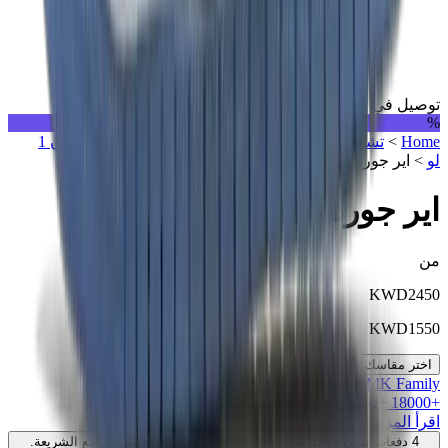
توصيل في نفس اليوم
%
Home
>
تشكيلة مميزة
>
سنيكرز
>
اير جوردن 1
>
اير جوردن 1
لو
>
اير جوردن 1 ريترو لو "ديور"
اير جوردن 1 ريترو لو "ديور"
من
KWD
2450
KWD
1550
اختر مقاسك
MK Family
+
18000
+نقاط ولاء!
اقرأ المزيد
4 دفعات بدون فوائد بقيمة
400
KWD
. بدون رسوم. متوافق مع الشريعة.