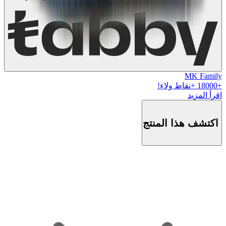
اعرف المزيد
MK Family
+
18000
+نقاط ولاء!
اقرأ المزيد
اكتشف هذا المنتج