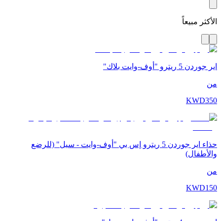
الأكثر مبيعاً
اير جوردن 5 ريترو "أوف-وايت بلاك"
من
KWD
350
حذاء اير جوردن 5 ريترو إس بي "أوف-وايت - سيل" (للرضع
والأطفال)
من
KWD
150