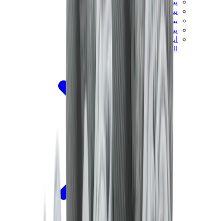
ييزي 450
ييزي 500
ييزي 700
ييزي V3
اير ييزي
View All
ييزي