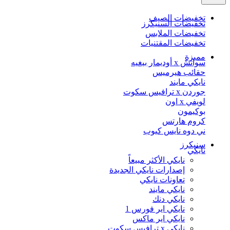
تخفيضات الصيف
تخفيضات السنيكرز
تخفيضات الملابس
تخفيضات المقتنيات
مميزة
سواتش x أوديمار بيغيه
حقائب هيرميس
نايكي مايند
جوردن x ترافيس سكوت
لويفي x اون
بوكيمون
كروم هارتس
ني دوه نايس كيوب
سنيكرز
نايكي
نايكي الأكثر مبيعاً
إصدارات نايكي الجديدة
تعاونات نايكي
نايكي مايند
نايكي دنك
نايكي اير فورس 1
نايكي اير ماكس
نايكي x ترافيس سكوت