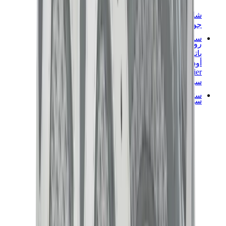
شانيل
جويارد
ساعات
رولكس
باتيك فيليب
أوديمار بيغيه
Cartier
سواتش
ستريت وير
سويت شيرت وهوديز
هودي كروم هارتس
View All
سويت شيرت وهوديز