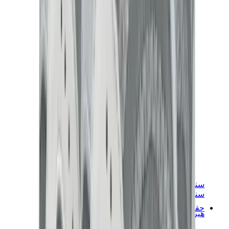
سنيكرز نسائية
سنيكرز رجالية
حقائب
هيرميس
بيركين