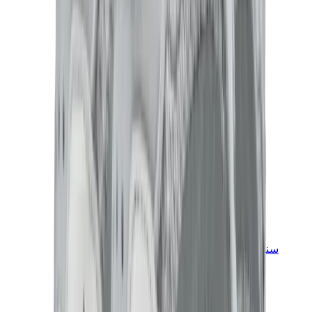
سنيكرز للأطفال
جوردن للأطفال
ييزي للأطفال
نايكي للأطفال
View All
سنيكرز للأطفال