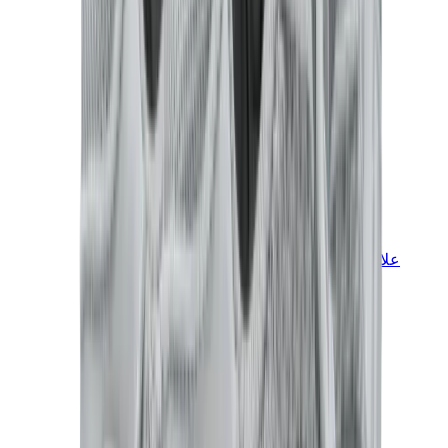
علامات أخرى
بوما
بايب
سالومون
ميزون ميهارا
هوكا
تيمبرلاند
بيركنستوك
أغ
View All
علامات أخرى