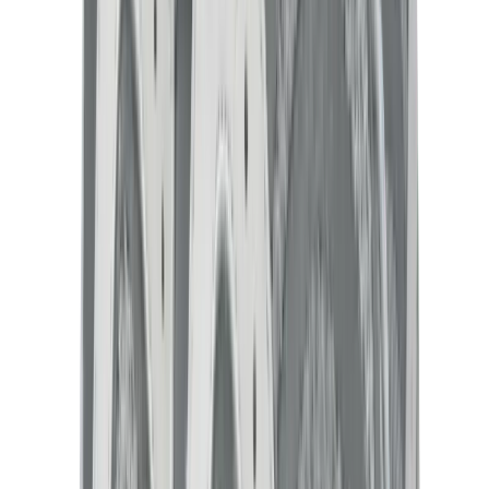
كيلي
كونستانس
بيكوتان
ليندي
حقائب هيرميس للرجال
View All
هيرميس