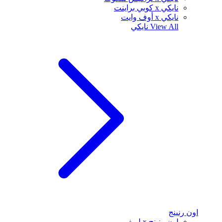
نايكي x كوبي براينت
نايكي x أوف وايت
View All
نايكي
اون رنينج
اون رنينج x لويفي