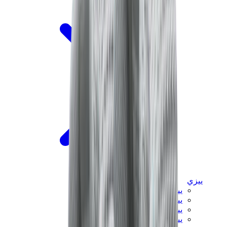
ييزي
ييزي سلايدز
ييزي 350 V2
ييزي فوم رانر
ييزي 380