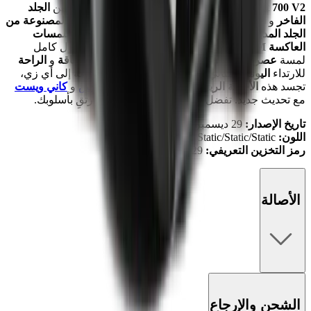
Boost 700 V2
بلون
Static
النابض بالحياة، وتبرز مزيجًا من
الجلد
الفاخر
و
الطبقات السفلية الشبكية
و
الطبقات العلوية المصنوعة من
الجلد المدبوغ
لإضفاء
مظهر فاخر
، إلى جانب تفاصيل
اللمسات
العاكسة 3M الأيقونية
.
يضيف نعلها
Boost midsole
بطول كامل
لمسة
عصرية
إلى
الشكل الخالد
، مما يوفر كلًا من
الأناقة
و
الراحة
للارتداء
اليومي
.
مثالي لإضافة لمسة
رقيقة
و
متنوعة
إلى أي زي،
تجسد هذه
الأحذية الرياضية
التراث الأيقوني
لأديداس
و
كاني ويست
مع تحديث جديد.
تفضل بزيارته في
Mad Kicks
وارتقِ بأسلوبك.
تاريخ الإصدار:
29 ديسمبر 2018
اللون:
Static/Static/Static
رمز التخزين التعريفي:
EF2829
الأصالة
الشحن والإرجاع