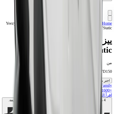
Home
>
تشكيلة مميزة
>
سنيكرز
>
ييزي بوست 700 Yeezy Boost
700 V2 "Static"
ييزي بوست 700 Yeezy Boost
700 V2 "Static"
من
KWD
150
اختر مقاسك
MK Family
+
1600
+نقاط ولاء!
اقرأ المزيد
4 دفعات بدون فوائد بقيمة
50
KWD
. بدون رسوم. متوافق مع الشريعة.
اعرف المزيد