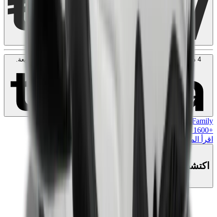
4 دفعات بدون فوائد بقيمة
50
KWD
. بدون رسوم. متوافق مع الشريعة.
اعرف المزيد
MK Family
+
1600
+نقاط ولاء!
اقرأ المزيد
اكتشف هذا المنتج