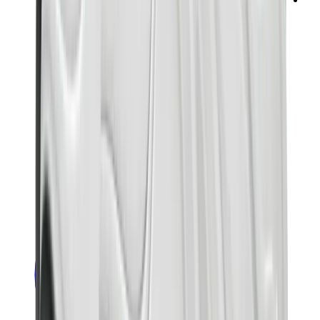
ني دوه
بوكيمون
ون بيس
بانيني
كاوز
سوني انجل
بوب مارت
لابوبو
بانكسي