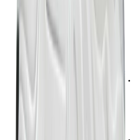
تيشيرتات
إكسسوارات
أحزمة
نظارات شمسية
قبعات وكاب
أربطة الأحذية
منتجات العناية بالسنيكرز
عطور
أساور
جوارب
سكيت بورد
مقتنيات