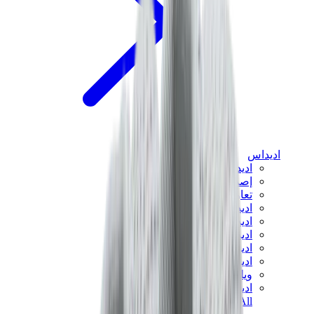
اديداس
اديداس الأكثر مبيعاً
إصدارات اديداس الجديدة
تعاونات اديداس
اديداس كامبوس
اديداس سامبا
اديداس سبيزيال
اديداس غزال
اديداس فوروم لو
ويلز بونر
اديداس اوريجينالز
View All
اديداس