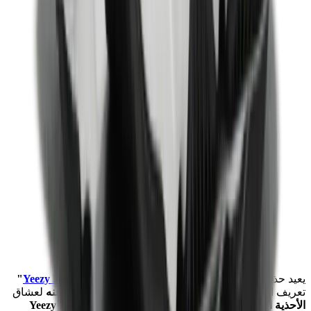
يعيد حذاء
Adidas ييزي بوست 700 Yeezy Boost 700 V2
"Static"
تعريف الكلاسيكية بلمسة
جريئة
، مما يجعله أمرًا
لا غنى عنه
لعشاق
الأحذية الرياضية
.
تتميز هذه النسخة من
ييزي بوست 700 Yeezy