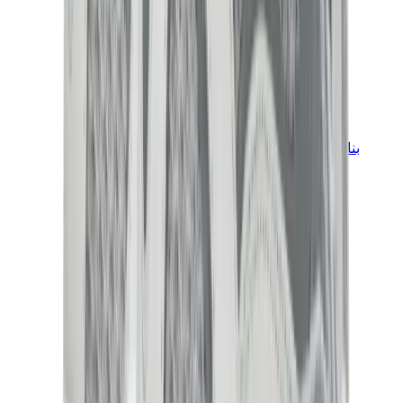
بناطيل وجوغرز وشورتات
بناطيل كروم هارتس
View All
بناطيل وجوغرز وشورتات