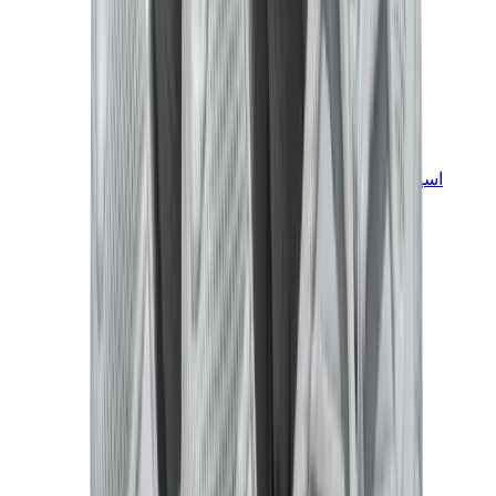
اسيكس
اسيكس الأكثر مبيعاً
إصدارات اسيكس الجديدة
اسيكس جل-كايانو
اسيكس جل-NYC
اسيكس GT-2160
اسيكس جل-1130
اونيتسوكا تايغر مكسيكو 66
اسيكس جل-نيمبوس
View All
اسيكس