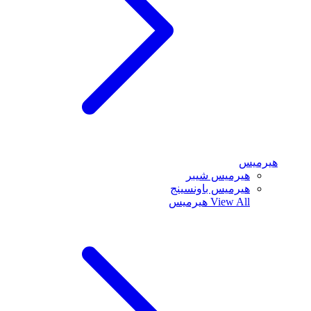
هيرميس
هيرميس شيبر
هيرميس باونسينج
View All
هيرميس