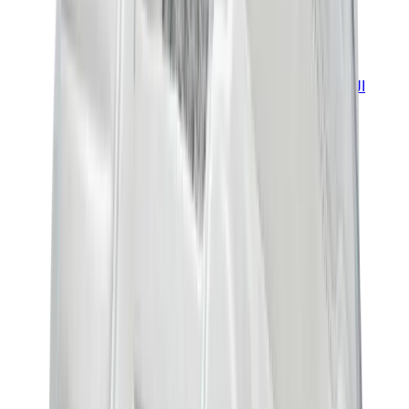
العلامات
كروم هارتس
بيرث أوف رويال تشايلد
درول دو مونسيور
دنيم تيرز
بروكن بلانت
كيث
ملابس ترافيس سكوت
فير أوف غاد × إيسنشالز
ريبرزنت
درو
View All
العلامات