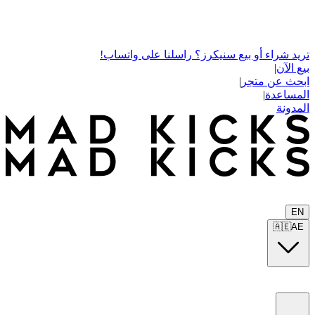
تريد شراء أو بيع سنيكرز؟ راسلنا على واتساب!
بيع الآن
|
ابحث عن متجر
|
المساعدة
|
المدونة
EN
🇦🇪
AE