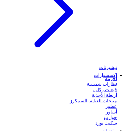
تيشيرتات
إكسسوارات
أحزمة
نظارات شمسية
قبعات وكاب
أربطة الأحذية
منتجات العناية بالسنيكرز
عطور
أساور
جوارب
سكيت بورد
مقتنيات