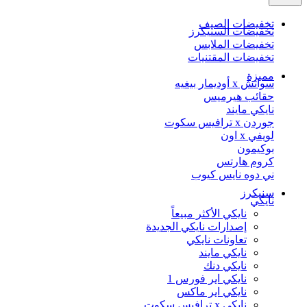
تخفيضات الصيف
تخفيضات السنيكرز
تخفيضات الملابس
تخفيضات المقتنيات
مميزة
سواتش x أوديمار بيغيه
حقائب هيرميس
نايكي مايند
جوردن x ترافيس سكوت
لويفي x اون
بوكيمون
كروم هارتس
ني دوه نايس كيوب
سنيكرز
نايكي
نايكي الأكثر مبيعاً
إصدارات نايكي الجديدة
تعاونات نايكي
نايكي مايند
نايكي دنك
نايكي اير فورس 1
نايكي اير ماكس
نايكي x ترافيس سكوت