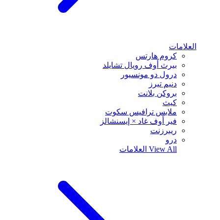
العلامات
كروم هارتس
بيرث أوف رويال تشايلد
درول دو مونسيور
دنيم تيرز
بروكن بلانت
كيث
ملابس ترافيس سكوت
فير أوف غاد × إيسنشالز
ريبرزنت
درو
View All
العلامات