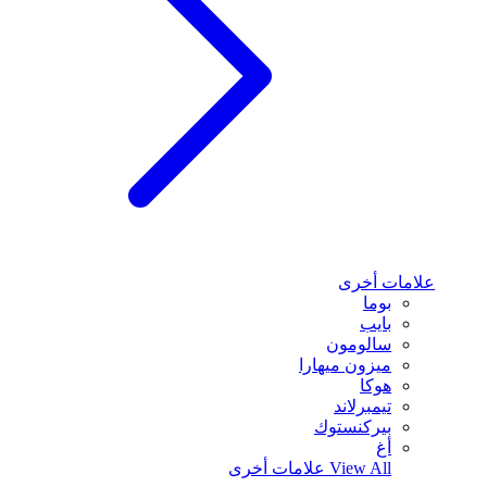
علامات أخرى
بوما
بايب
سالومون
ميزون ميهارا
هوكا
تيمبرلاند
بيركنستوك
أغ
View All
علامات أخرى