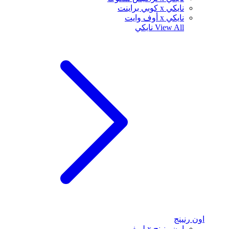
نايكي x كوبي براينت
نايكي x أوف وايت
View All
نايكي
اون رنينج
اون رنينج x لويفي