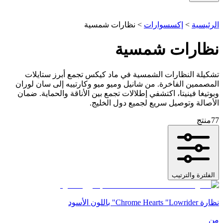
الرئيسية
>
إكسسوارات
>
نظارات شمسية
نظارات شمسية
تشكيلة النظارات الشمسية في ماد كيكس تجمع أبرز ستايلات
المصممين الفاخرة. من شانيل وميو ميو وكارتييه إلى سان لوران
وبوتيغا فينيتا، اكتشفي إطلالات تجمع بين الأناقة والحماية. ضمان
الأصالة وتوصيل سريع لجميع دول الخليج.
77
منتج
الفلترة والترتيب
نظارة Chrome Hearts "Lowrider" باللون الأسود
من