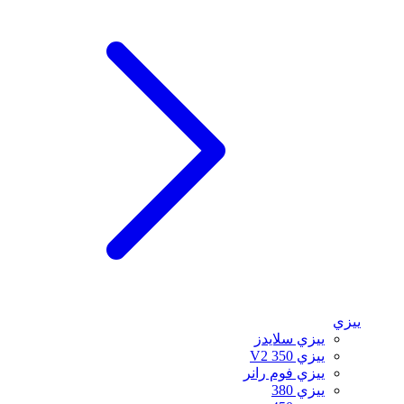
ييزي
ييزي سلايدز
ييزي 350 V2
ييزي فوم رانر
ييزي 380