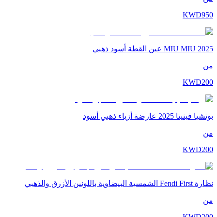
KWD
950
MIU MIU 2025 عين القطة أسود ذهبي
من
KWD
200
بوتشيا فينيتا 2025 عارضة أزياء ذهبي أسود
من
KWD
200
نظارة Fendi First الشمسية البيضاوية باللونين الأزرق والذهبي
من
KWD
200