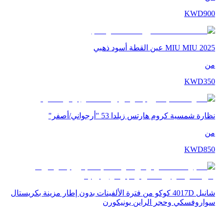
KWD
900
MIU MIU 2025 عين القطة أسود ذهبي
من
KWD
350
نظارة شمسية كروم هارتس زيلدا 53 "أرجواني/أصفر"
من
KWD
850
شانيل 4017D كوكو من فترة الألفينات بدون إطار مزينة بكريستال
سواروفسكي وحجر الراين يونيكورن