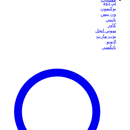
ني دوه
بوكيمون
ون بيس
بانيني
كاوز
سوني انجل
بوب مارت
لابوبو
بانكسي