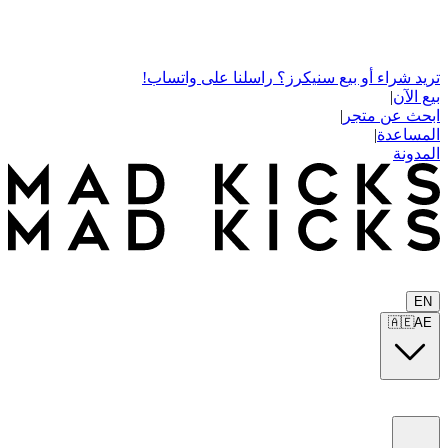
تريد شراء أو بيع سنيكرز؟ راسلنا على واتساب!
بيع الآن
|
ابحث عن متجر
|
المساعدة
|
المدونة
EN
🇦🇪
AE