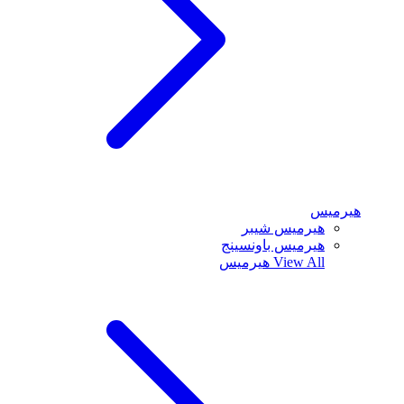
هيرميس
هيرميس شيبر
هيرميس باونسينج
View All
هيرميس