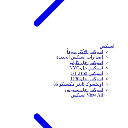
اسيكس
اسيكس الأكثر مبيعاً
إصدارات اسيكس الجديدة
اسيكس جل-كايانو
اسيكس جل-NYC
اسيكس GT-2160
اسيكس جل-1130
اونيتسوكا تايغر مكسيكو 66
اسيكس جل-نيمبوس
View All
اسيكس