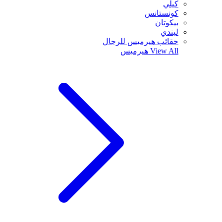
كيلي
كونستانس
بيكوتان
ليندي
حقائب هيرميس للرجال
View All
هيرميس