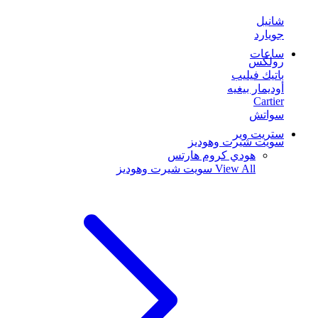
شانيل
جويارد
ساعات
رولكس
باتيك فيليب
أوديمار بيغيه
Cartier
سواتش
ستريت وير
سويت شيرت وهوديز
هودي كروم هارتس
View All
سويت شيرت وهوديز