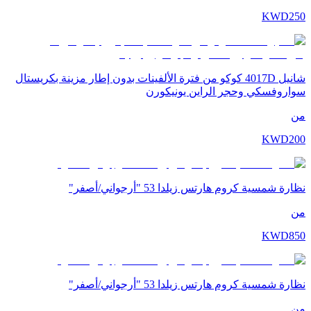
KWD
250
شانيل 4017D كوكو من فترة الألفينات بدون إطار مزينة بكريستال
سواروفسكي وحجر الراين يونيكورن
من
KWD
200
نظارة شمسية كروم هارتس زيلدا 53 "أرجواني/أصفر"
من
KWD
850
نظارة شمسية كروم هارتس زيلدا 53 "أرجواني/أصفر"
من