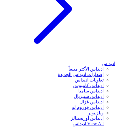
اديداس
اديداس الأكثر مبيعاً
إصدارات اديداس الجديدة
تعاونات اديداس
اديداس كامبوس
اديداس سامبا
اديداس سبيزيال
اديداس غزال
اديداس فوروم لو
ويلز بونر
اديداس اوريجينالز
View All
اديداس